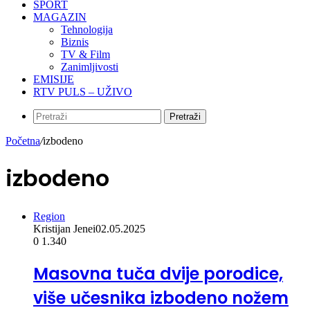
SPORT
MAGAZIN
Tehnologija
Biznis
TV & Film
Zanimljivosti
EMISIJE
RTV PULS – UŽIVO
Pretraži
Početna
/
izbodeno
izbodeno
Region
Kristijan Jenei
02.05.2025
0
1.340
Masovna tuča dvije porodice,
više učesnika izbodeno nožem