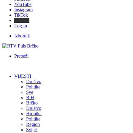
YouTube
Instagram
TikTok
Threads
Log In
Izbornik
Pretraži
VIJESTI
Društvo
Politika
Sve
BiH
Brčko
Društvo
Hronika
Politika
Region
Svijet