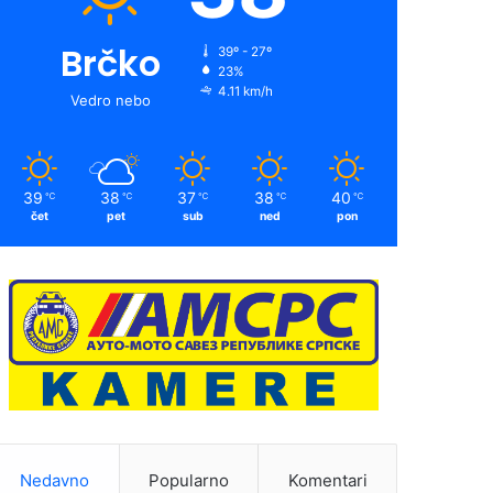
Brčko
39º - 27º
23%
4.11 km/h
Vedro nebo
39
38
37
38
40
℃
℃
℃
℃
℃
čet
pet
sub
ned
pon
Nedavno
Popularno
Komentari