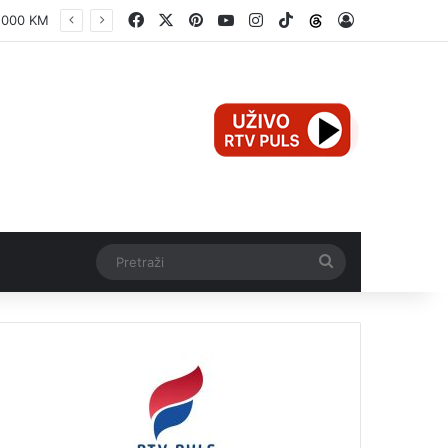
Facebook
X
Pinterest
YouTube
Instagram
TikTok
Threads
Log In
JP KOMUNALNO BRČKO: RADOVI NA IZVORIŠTU ŠTREPCI – KORAK KA STABILNIJEM I KVALITETNIJEM VODOSNABDIJEVANJU
Pretraži