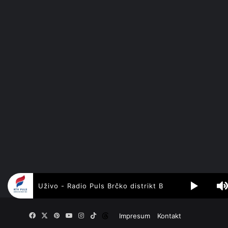
Uživo - Radio Puls Brčko distrikt BiH
Facebook
X
Pinterest
YouTube
Instagram
TikTok
Threads
Impresum
Kontakt