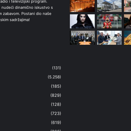
adio i televizijski program.
 nudeći dinamično iskustvo s
om zabavom. Postani dio naše
jskim sadržajima!
(131)
(5.258)
(185)
(829)
(128)
(723)
(619)