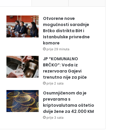
Otvorene nove
mogućnosti saradnje
Brčko distrikta BiH i
Istanbulske privredne
komore
prije 29 minuta
JP “KOMUNALNO
BRČKO”: Voda iz
rezervoara Gajevi
trenutno nije za piće
prije 2 sata
Osumnjičenom da je
prevarama s
kriptovalutama oštetio
dvije žene za 42.000 KM
prije 3 sata