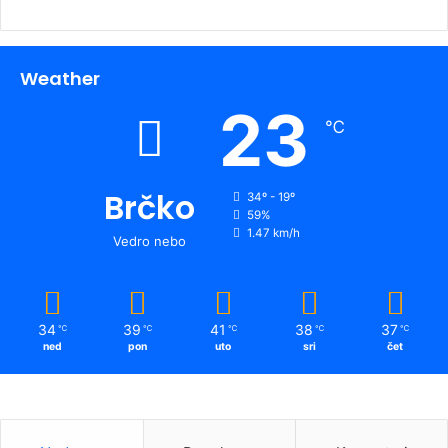
Weather
23
℃
Brčko
34º - 19º
59%
1.47 km/h
Vedro nebo
34
39
41
38
37
℃
℃
℃
℃
℃
ned
pon
uto
sri
čet