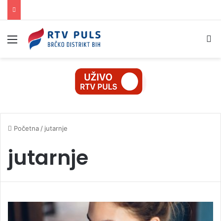
Izbornik
Pr
Početna
/
jutarnje
jutarnje