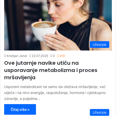
Lifestyle
Kristijan Jenei
22.07.2025
0
210
Ove jutarnje navike utiču na
usporavanje metabolizma i proces
mršavljenja
Usporeni metabolizam ne samo da otežava mršavljenje, već
utječe i na nivo energije, raspoloženje, hormone i cjelokupno
zdravlje, a pojedine…
Čitaj više »
Lifestyle