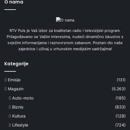
O nama
RTV Puls je Vaš izbor za kvalitetan radio i televizijski program.
Prilagođavamo se Vašim interesima, nudeći dinamično iskustvo s
svježim informacijama i raznovrsnom zabavom. Postani dio naše
zajednice i uživaj u vrhunskim medijskim sadržajima!
Kategorije
Emisije
(131)
Magazin
(5.263)
Auto-moto
(185)
Biznis
(833)
Kultura
(128)
Lifestyle
(724)