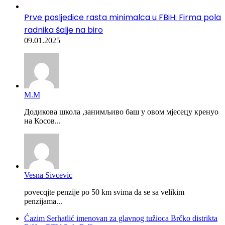
Prve posljedice rasta minimalca u FBiH: Firma pola
radnika šalje na biro
09.01.2025
М.М
Додикова школа ,занимљиво баш у овом мјесецу кренуо
на Косов...
Vesna Sivcevic
povecqjte penzije po 50 km svima da se sa velikim
penzijama...
Ćazim Serhatlić imenovan za glavnog tužioca Brčko distrikta