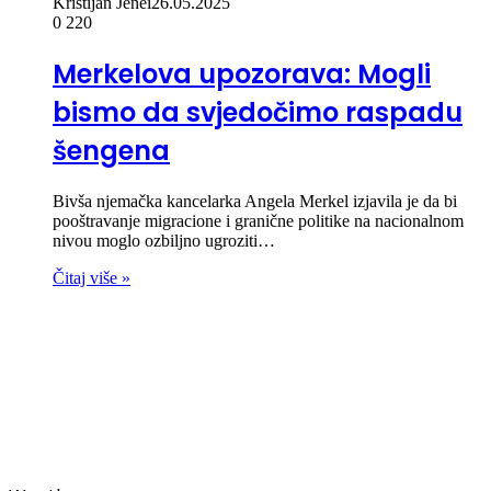
Kristijan Jenei
26.05.2025
0
220
Merkelova upozorava: Mogli
bismo da svjedočimo raspadu
šengena
Bivša njemačka kancelarka Angela Merkel izjavila je da bi
pooštravanje migracione i granične politike na nacionalnom
nivou moglo ozbiljno ugroziti…
Čitaj više »
00:00