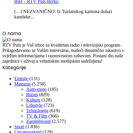
BiH – RTV Puls Brčko
[…] NEZVANIČNO: Iz Tuzlanskog kantona dolazi
kandidat...
O nama
RTV Puls je Vaš izbor za kvalitetan radio i televizijski program.
Prilagođavamo se Vašim interesima, nudeći dinamično iskustvo s
svježim informacijama i raznovrsnom zabavom. Postani dio naše
zajednice i uživaj u vrhunskim medijskim sadržajima!
Kategorije
Emisije
(131)
Magazin
(5.258)
Auto-moto
(185)
Biznis
(829)
Kultura
(128)
Lifestyle
(723)
Tehnologija
(619)
TV & Film
(366)
Zanimljivosti
(2.577)
Sport
(1.836)
Uncategorized
(129)