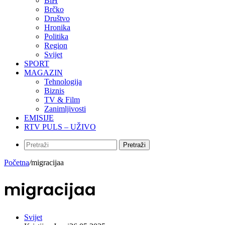
BiH
Brčko
Društvo
Hronika
Politika
Region
Svijet
SPORT
MAGAZIN
Tehnologija
Biznis
TV & Film
Zanimljivosti
EMISIJE
RTV PULS – UŽIVO
Pretraži
Početna
/
migracijaa
migracijaa
Svijet