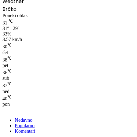
Weather
Brčko
Poneki oblak
℃
31
31º - 29º
33%
3.57 km/h
℃
30
čet
℃
38
pet
℃
36
sub
℃
37
ned
℃
40
pon
Nedavno
Popularno
Komentari