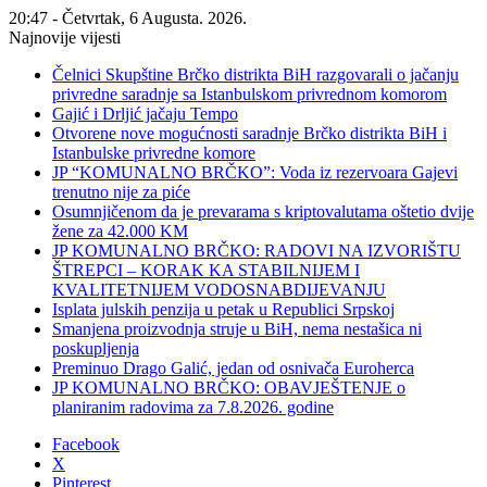
20:47 - Četvrtak, 6 Augusta. 2026.
Najnovije vijesti
Čelnici Skupštine Brčko distrikta BiH razgovarali o jačanju
privredne saradnje sa Istanbulskom privrednom komorom
Gajić i Drljić jačaju Tempo
Otvorene nove mogućnosti saradnje Brčko distrikta BiH i
Istanbulske privredne komore
JP “KOMUNALNO BRČKO”: Voda iz rezervoara Gajevi
trenutno nije za piće
Osumnjičenom da je prevarama s kriptovalutama oštetio dvije
žene za 42.000 KM
JP KOMUNALNO BRČKO: RADOVI NA IZVORIŠTU
ŠTREPCI – KORAK KA STABILNIJEM I
KVALITETNIJEM VODOSNABDIJEVANJU
Isplata julskih penzija u petak u Republici Srpskoj
Smanjena proizvodnja struje u BiH, nema nestašica ni
poskupljenja
Preminuo Drago Galić, jedan od osnivača Euroherca
JP KOMUNALNO BRČKO: OBAVJEŠTENJE o
planiranim radovima za 7.8.2026. godine
Facebook
X
Pinterest