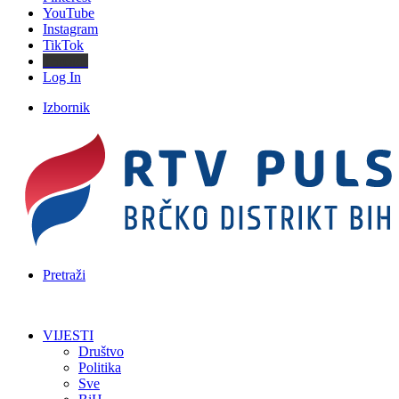
YouTube
Instagram
TikTok
Threads
Log In
Izbornik
Pretraži
VIJESTI
Društvo
Politika
Sve