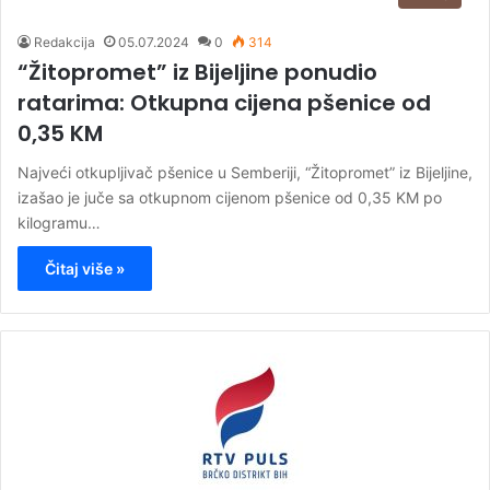
Redakcija
05.07.2024
0
314
“Žitopromet” iz Bijeljine ponudio
ratarima: Otkupna cijena pšenice od
0,35 KM
Najveći otkupljivač pšenice u Semberiji, “Žitopromet” iz Bijeljine,
izašao je juče sa otkupnom cijenom pšenice od 0,35 KM po
kilogramu…
Čitaj više »