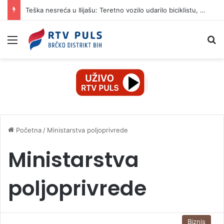
Teška nesreća u Ilijašu: Teretno vozilo udarilo biciklistu, 75-godišnjak zadržan u bolnici
Izbornik
Pr
Početna
/
Ministarstva poljoprivrede
Ministarstva
poljoprivrede
Biznis