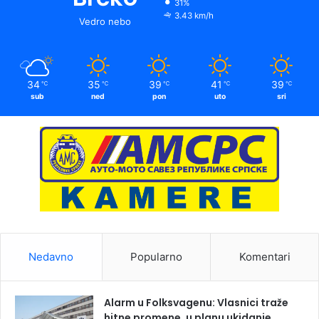
31%
3.43 km/h
Vedro nebo
34
35
39
41
39
℃
℃
℃
℃
℃
sub
ned
pon
uto
sri
Nedavno
Popularno
Komentari
Alarm u Folksvagenu: Vlasnici traže
hitne promene, u planu ukidanje