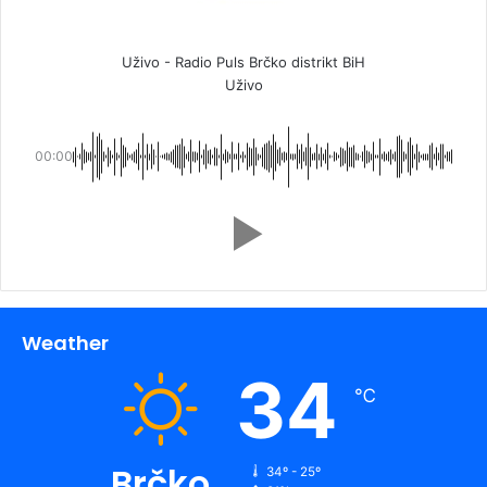
Uživo - Radio Puls Brčko distrikt BiH
Uživo
00:00
Weather
34
℃
Brčko
34º - 25º