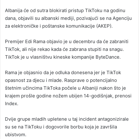
n
Albanija će od sutra blokirati pristup TikToku na godinu
d
dana, objavili su albanski mediji, pozivajući se na Agenciju
a
za elektroničke i poštanske komunikacije (AKEP).
n
e
Premijer Edi Rama objavio je u decembru da će zabraniti
m
a
TikTok, ali nije rekao kada će zabrana stupiti na snagu.
i
TikTok je u vlasništvu kineske kompanije ByteDance.
l
Rama je objasnio da je odluka donesena jer je TikTok
opasnost za djecu i mlade. Rasprave o potencijalno
štetnim učincima TikToka počele u Albaniji nakon što je
krajem prošle godine nožem ubijen 14-godišnjak, prenosi
Index.
Dvije grupe mladih upletene u taj incident antagonizirale
su se na TikToku i dogovorile borbu koja je završila
ubistvom.