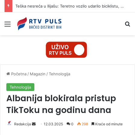
Teška nesreća u Ilijašu: Teretno vozilo udarilo biciklistu, 75-godišnjak zadržan u bolnici
Izbornik
Pr
Početna
/
Magazin
/
Tehnologija
Tehnologija
Albanija blokirala pristup
TikToku na godinu dana
Redakcija
S
12.03.2025
0
298
Kraće od minute
e