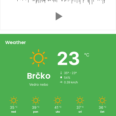
Weather
23
℃
Brčko
35º - 23º
54%
0.39 km/h
Vedro nebo
35
39
41
37
36
℃
℃
℃
℃
℃
ned
pon
uto
sri
čet