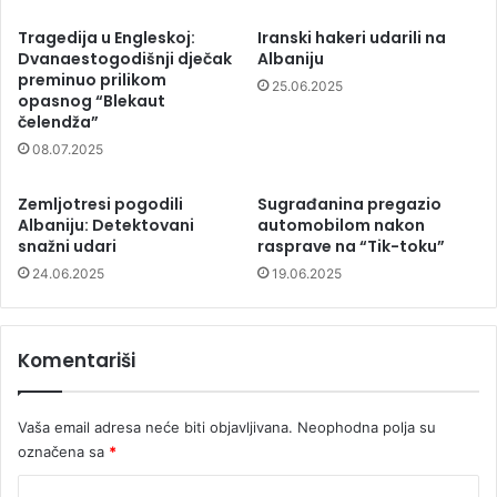
Tragedija u Engleskoj:
Iranski hakeri udarili na
Dvanaestogodišnji dječak
Albaniju
preminuo prilikom
25.06.2025
opasnog “Blekaut
čelendža”
08.07.2025
Zemljotresi pogodili
Sugrađanina pregazio
Albaniju: Detektovani
automobilom nakon
snažni udari
rasprave na “Tik-toku”
24.06.2025
19.06.2025
Komentariši
Vaša email adresa neće biti objavljivana.
Neophodna polja su
označena sa
*
K