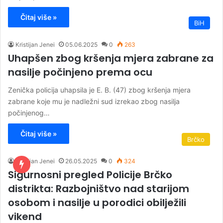
Čitaj više »
BiH
Kristijan Jenei
05.06.2025
0
263
Uhapšen zbog kršenja mjera zabrane za
nasilje počinjeno prema ocu
Zenička policija uhapsila je E. B. (47) zbog kršenja mjera
zabrane koje mu je nadležni sud izrekao zbog nasilja
počinjenog…
Čitaj više »
Brčko
Kristijan Jenei
26.05.2025
0
324
Sigurnosni pregled Policije Brčko
distrikta: Razbojništvo nad starijom
osobom i nasilje u porodici obilježili
vikend