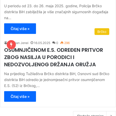
U periodu od 23. do 26. maja 2025. godine, Policija Brčko
distrikta BiH zabilježila je više značajnih sigurnosnih događaja
na…
Čitaj više »
Brčko
Kristijan Jenei
16.05.2025
0
296
OSUMNJIČENOM E.S. ODREĐEN PRITVOR
ZBOG NASILJA U PORODICI I
NEDOZVOLJENOG DRŽANJA ORUŽJA
Na prijedlog Tužilaštva Brčko distrikta BiH, Osnovni sud Brčko
distrikta BiH odredio je jednomjesečni pritvor osumnjičenom
E.S. (52) iz Brčkog,…
Čitaj više »