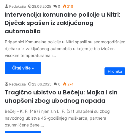
Redakcija
28.06.2025
0
218
Intervencija komunalne policije u Nitri:
Dječak spašen iz zaključanog
automobila
Pripadnici Komunalne policije u Nitri spasili su sedmogodišnjeg
dječaka iz zaključanog automobila u kojem je bio izložen
visokim temperaturama i…
Čitaj više »
Hronika
Redakcija
23.06.2025
0
274
Tragično ubistvo u Bečeju: Majka i sin
uhapšeni zbog ubodnog napada
Bečej – K. F. (49) i njen sin L. F. (31) uhapšeni su zbog
navodnog ubistva 45-godišnjeg muškarca, partnera
osumnjičene žene.…