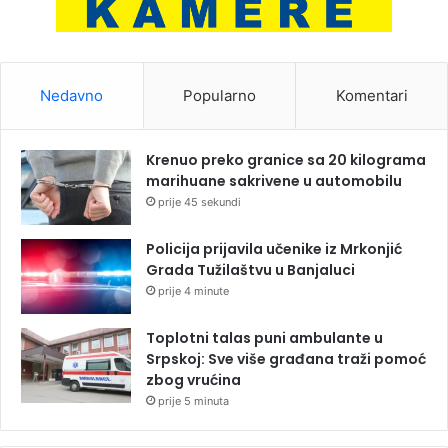
Nedavno
Popularno
Komentari
Krenuo preko granice sa 20 kilograma
marihuane sakrivene u automobilu
prije 45 sekundi
Policija prijavila učenike iz Mrkonjić
Grada Tužilaštvu u Banjaluci
prije 4 minute
Toplotni talas puni ambulante u
Srpskoj: Sve više građana traži pomoć
zbog vrućina
prije 5 minuta