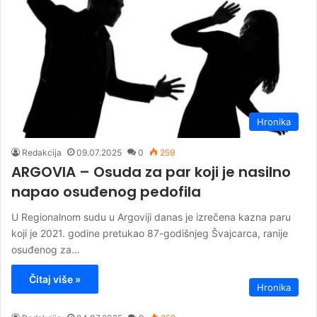
Hronika
Redakcija
09.07.2025
0
259
ARGOVIA – Osuda za par koji je nasilno
napao osuđenog pedofila
U Regionalnom sudu u Argoviji danas je izrečena kazna paru
koji je 2021. godine pretukao 87-godišnjeg Švajcarca, ranije
osuđenog za…
Čitaj više »
Hronika