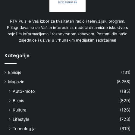
RTV Puls je Vaš izbor za kvalitetan radio i televizijski program.
Prilagođavamo se Vašim interesima, nudeći dinamično iskustvo s
svježim informacijama i raznovrsnom zabavom. Postani dio naše
zajednice i uživaj u vrhunskim medijskim sadržajima!
Kategorije
Emisije
(131)
Magazin
(5.258)
Auto-moto
(185)
Biznis
(829)
Kultura
(128)
Lifestyle
(723)
Tehnologija
(619)