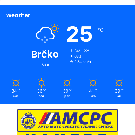
Weather
25
℃
Brčko
34º - 22º
68%
2.84 km/h
Kiša
34
36
39
41
39
℃
℃
℃
℃
℃
sub
ned
pon
uto
sri