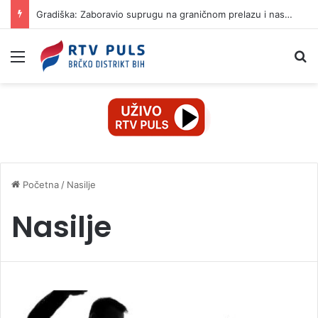
Gradiška: Zaboravio suprugu na graničnom prelazu i nastavio put za Njemačku
Izbornik
Pr
Početna
/
Nasilje
Nasilje