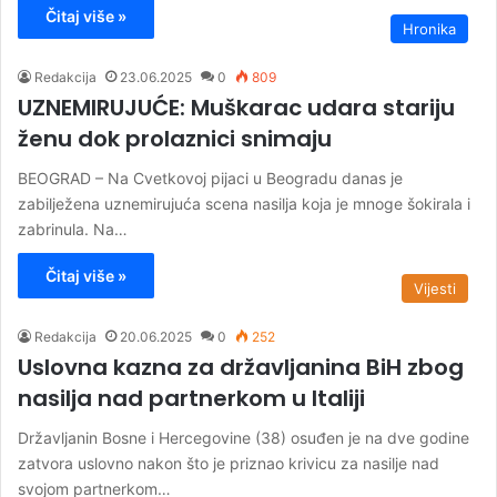
Čitaj više »
Hronika
Redakcija
23.06.2025
0
809
UZNEMIRUJUĆE: Muškarac udara stariju
ženu dok prolaznici snimaju
BEOGRAD – Na Cvetkovoj pijaci u Beogradu danas je
zabilježena uznemirujuća scena nasilja koja je mnoge šokirala i
zabrinula. Na…
Čitaj više »
Vijesti
Redakcija
20.06.2025
0
252
Uslovna kazna za državljanina BiH zbog
nasilja nad partnerkom u Italiji
Državljanin Bosne i Hercegovine (38) osuđen je na dve godine
zatvora uslovno nakon što je priznao krivicu za nasilje nad
svojom partnerkom…