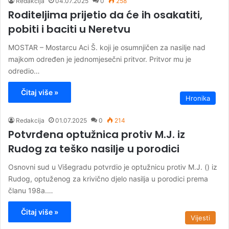
Redakcija
04.07.2025
0
258
Roditeljima prijetio da će ih osakatiti,
pobiti i baciti u Neretvu
MOSTAR – Mostarcu Aci Š. koji je osumnjičen za nasilje nad
majkom određen je jednomjesečni pritvor. Pritvor mu je
odredio…
Čitaj više »
Hronika
Redakcija
01.07.2025
0
214
Potvrđena optužnica protiv M.J. iz
Rudog za teško nasilje u porodici
Osnovni sud u Višegradu potvrdio je optužnicu protiv M.J. () iz
Rudog, optuženog za krivično djelo nasilja u porodici prema
članu 198a.…
Čitaj više »
Vijesti