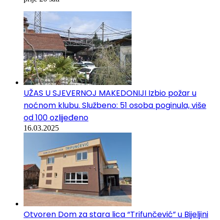
UŽAS U SJEVERNOJ MAKEDONIJI Izbio požar u
noćnom klubu. Službeno: 51 osoba poginula, više
od 100 ozlijeđeno
16.03.2025
Otvoren Dom za stara lica “Trifunčević” u Bijeljini