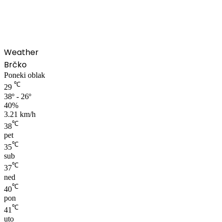
Weather
Brčko
Poneki oblak
℃
29
38º - 26º
40%
3.21 km/h
℃
38
pet
℃
35
sub
℃
37
ned
℃
40
pon
℃
41
uto