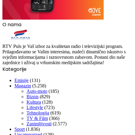
O nama
RTV Puls je Vaš izbor za kvalitetan radio i televizijski program.
Prilagođavamo se Vašim interesima, nudeći dinamično iskustvo s
svježim informacijama i raznovrsnom zabavom. Postani dio naše
zajednice i uživaj u vrhunskim medijskim sadržajima!
Kategorije
Emisije
(131)
Magazin
(5.258)
Auto-moto
(185)
Biznis
(829)
Kultura
(128)
Lifestyle
(723)
Tehnologija
(619)
TV & Film
(366)
Zanimljivosti
(2.577)
Sport
(1.836)
Uncategorized
(129)