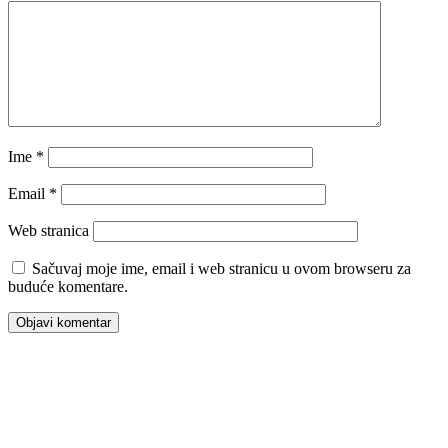
Ime
*
Email
*
Web stranica
Sačuvaj moje ime, email i web stranicu u ovom browseru za
buduće komentare.
00:00