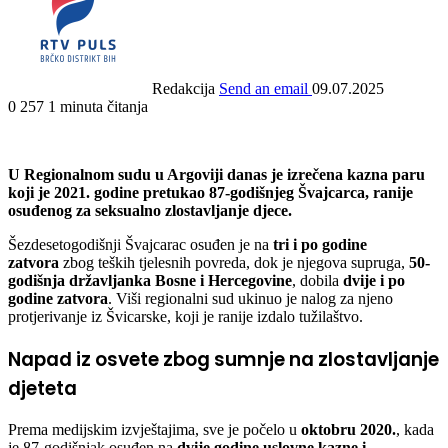
Redakcija
Send an email
09.07.2025
0
257
1 minuta čitanja
U Regionalnom sudu u Argoviji danas je izrečena kazna paru
koji je 2021. godine pretukao 87-godišnjeg Švajcarca, ranije
osuđenog za seksualno zlostavljanje djece.
Šezdesetogodišnji Švajcarac osuđen je na
tri i po godine
zatvora
zbog teških tjelesnih povreda, dok je njegova supruga,
50-
godišnja državljanka Bosne i Hercegovine
, dobila
dvije i po
godine zatvora
. Viši regionalni sud ukinuo je nalog za njeno
protjerivanje iz Švicarske, koji je ranije izdalo tužilaštvo.
Napad iz osvete zbog sumnje na zlostavljanje
djeteta
Prema medijskim izvještajima, sve je počelo u
oktobru 2020.
, kada
je 87-godišnjak osuđen na
dvije godine uslovne kazne i