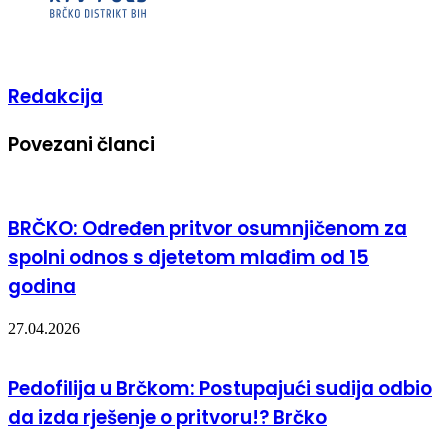
Redakcija
Povezani članci
BRČKO: Određen pritvor osumnjičenom za
spolni odnos s djetetom mlađim od 15
godina
27.04.2026
Pedofilija u Brčkom: Postupajući sudija odbio
da izda rješenje o pritvoru!? Brčko