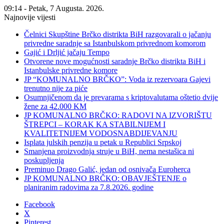
09:14 - Petak, 7 Augusta. 2026.
Najnovije vijesti
Čelnici Skupštine Brčko distrikta BiH razgovarali o jačanju
privredne saradnje sa Istanbulskom privrednom komorom
Gajić i Drljić jačaju Tempo
Otvorene nove mogućnosti saradnje Brčko distrikta BiH i
Istanbulske privredne komore
JP “KOMUNALNO BRČKO”: Voda iz rezervoara Gajevi
trenutno nije za piće
Osumnjičenom da je prevarama s kriptovalutama oštetio dvije
žene za 42.000 KM
JP KOMUNALNO BRČKO: RADOVI NA IZVORIŠTU
ŠTREPCI – KORAK KA STABILNIJEM I
KVALITETNIJEM VODOSNABDIJEVANJU
Isplata julskih penzija u petak u Republici Srpskoj
Smanjena proizvodnja struje u BiH, nema nestašica ni
poskupljenja
Preminuo Drago Galić, jedan od osnivača Euroherca
JP KOMUNALNO BRČKO: OBAVJEŠTENJE o
planiranim radovima za 7.8.2026. godine
Facebook
X
Pinterest