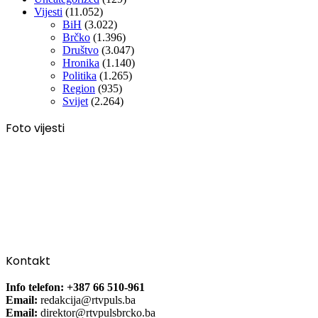
Vijesti
(11.052)
BiH
(3.022)
Brčko
(1.396)
Društvo
(3.047)
Hronika
(1.140)
Politika
(1.265)
Region
(935)
Svijet
(2.264)
Foto vijesti
Kontakt
Info telefon: +387 66 510-961
Email:
redakcija@rtvpuls.ba
Email:
direktor@rtvpulsbrcko.ba