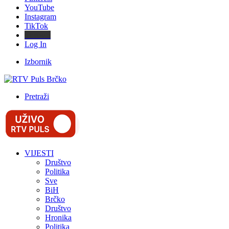
YouTube
Instagram
TikTok
Threads
Log In
Izbornik
Pretraži
VIJESTI
Društvo
Politika
Sve
BiH
Brčko
Društvo
Hronika
Politika