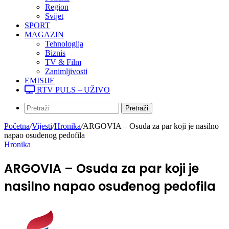
Region
Svijet
SPORT
MAGAZIN
Tehnologija
Biznis
TV & Film
Zanimljivosti
EMISIJE
RTV PULS – UŽIVO
Pretraži
Početna
/
Vijesti
/
Hronika
/
ARGOVIA – Osuda za par koji je nasilno
napao osuđenog pedofila
Hronika
ARGOVIA – Osuda za par koji je
nasilno napao osuđenog pedofila