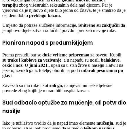
terapiju
zbog višestrukih seksualnih dela nad djecom. Par je
vjerovao da je njihovo dijete bilo jedna od žrtava, te je smatrao da je
osuđeni dobio
preblagu kaznu
.
Umjesto da potraže službene informacije,
ishitreno su zaključili
da
je njihovo dijete žrtva i odlučili “pravdu” preuzeti u svoje ruke.
Planiran napad s predumišljajem
Prema presudi, par se
duže vrijeme pripremao
za osvetu. Kupili
su
trake i kablove za vezivanje
, a u napadu su nosili
balaklave,
čekić i nož
. U
juni 2021.
, upali su u stan žrtve u naselju Halwil na
jezeru, izvukli ga iz fotelje, oborili na pod i
udarali pesnicama po
glavi
.
Zavezali su mu ruke i
šutirali ga
, nanijevši mu teške tjelesne
povrede zbog kojih je morao biti hospitalizovan.
Sud odbacio optužbe za mučenje, ali potvrdio
nasilje
Iako je tužilaštvo tvrdilo da je napad imao elemente
mučenja
, sud je
to odbacio, ali je ipak procijenio da je riječ o
teškom nasilju s