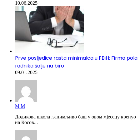
10.06.2025
Prve posljedice rasta minimalca u FBiH: Firma pola
radnika šalje na biro
09.01.2025
М.М
Додикова школа ,занимљиво баш у овом мјесецу кренуо
на Косов...