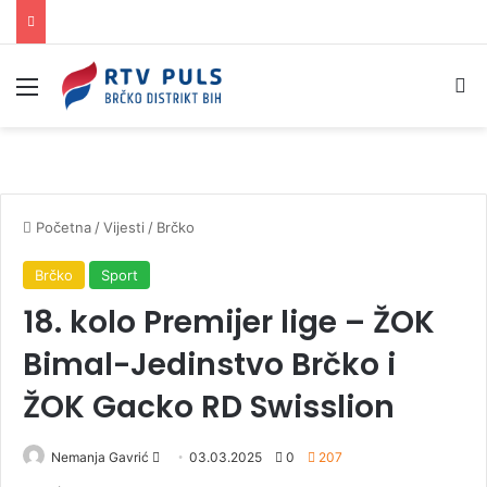
Izbornik
Pr
Početna
/
Vijesti
/
Brčko
Brčko
Sport
18. kolo Premijer lige – ŽOK
Bimal-Jedinstvo Brčko i
ŽOK Gacko RD Swisslion
Nemanja Gavrić
S
03.03.2025
0
207
e