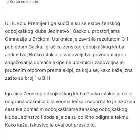
Kraće od minute
n
d
a
U 18. kolu Premijer lige suočile su se ekipe ženskog
n
odbojkaškog kluba Jedinstvo i Gacko u prostorijama
e
Gimnazije u Brčkom. Utakmica je završila rezultatom 3:1
m
pobjedom Gacka. Igračica ženskog odbojkaškog kluba
a
Jedinstvo, Brčko istakla je zadovoljstvo povodom igre i
i
angažovanja domaće ekipe na utakmici i zadovoljna je
l
pruženim otporom prema ekipi, za koju se, kako kaže, zna
zašto su broj 1 u BiH
Igračica Ženskog odbojkaškog kluba Gacko istakla je da je
odigrana utakmica bila veoma teška i naporna te je iskazala
čestitke domaćim odbojkašicama ženskog odbojkaškog
kluba Jedinstvo i dodala je da su odlično odigrale tekmu.
Kako kaže, iskustvo je ovaj put presudilo.