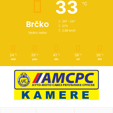
33
℃
Brčko
34º - 24º
27%
2.88 km/h
Vedro nebo
34
39
41
38
36
℃
℃
℃
℃
℃
ned
pon
uto
sri
čet