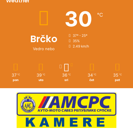
Weather
30
℃
Brčko
37º - 25º
35%
2.49 km/h
Vedro nebo
37
39
36
34
35
℃
℃
℃
℃
℃
pon
uto
sri
čet
pet