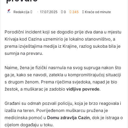
Redakcija
S
17.07.2025
0
245
Kraće od minute
e
n
Porodični incident koji se dogodio prije dva dana u mjestu
d
Krivaja kod Cazina uznemirio je lokalno stanovništvo, a
a
prema izvještajima medija iz Krajine, razlog sukoba bila je
n
sumnja na prevaru.
e
m
a
Naime, žena je fizički nasrnula na svog supruga nakon što
i
ga je, kako se navodi, zatekla u kompromitirajućoj situaciji
l
s drugom ženom. Prema riječima svjedoka, napad je bio
žestok, a muškarac je zadobio
vidljive povrede
.
Građani su odmah pozvali policiju, koja je brzo reagovala i
izašla na teren. Povrijeđenom muškarcu pružena je
medicinska pomoć u
Domu zdravlja Cazin
, dok je istraga o
cijelom događaju u toku.