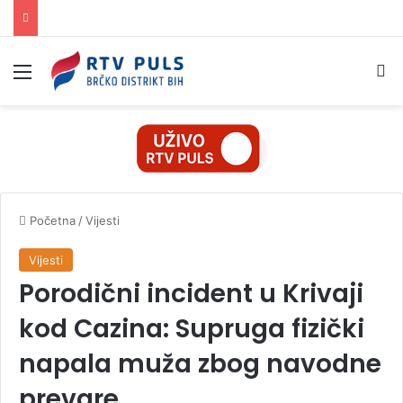
Izbornik
Pr
Početna
/
Vijesti
Vijesti
Porodični incident u Krivaji
kod Cazina: Supruga fizički
napala muža zbog navodne
prevare