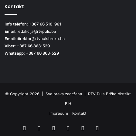
Kontakt
Info telefon: +387 66 510-961
Email:
redakcija@rtvpuls.ba
Email:
direktor@rtvpulsbrcko.ba
Viber: +387 66 863-529
Whatsapp: +387 66 863-529
© Copyright 2026 | Sva prava zadržana | RTV Puls Brčko distrikt
BiH
Impresum
Kontakt
Facebook
X
Pinterest
YouTube
Instagram
TikTok
Threa