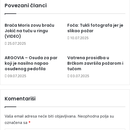
Povezani članci
Braća Moris zovu braću
Foča: Tukli fotografa jer je
Jokić na tuču u ringu
slikao požar
(VIDEO)
10.07.2025
25.07.2025
ARGOVIA – Osuda za par
Vatrena prosidba u
koji je nasilno napao
Brčkom završila požarom i
osuđenog pedofila
tučom
09.07.2025
03.07.2025
Komentariši
Vaša email adresa neće biti objavljivana.
Neophodna polja su
označena sa
*