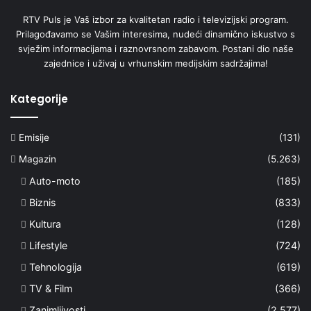
RTV Puls je Vaš izbor za kvalitetan radio i televizijski program.
Prilagođavamo se Vašim interesima, nudeći dinamično iskustvo s
svježim informacijama i raznovrsnom zabavom. Postani dio naše
zajednice i uživaj u vrhunskim medijskim sadržajima!
Kategorije
Emisije
(131)
Magazin
(5.263)
Auto-moto
(185)
Biznis
(833)
Kultura
(128)
Lifestyle
(724)
Tehnologija
(619)
TV & Film
(366)
Zanimljivosti
(2.577)