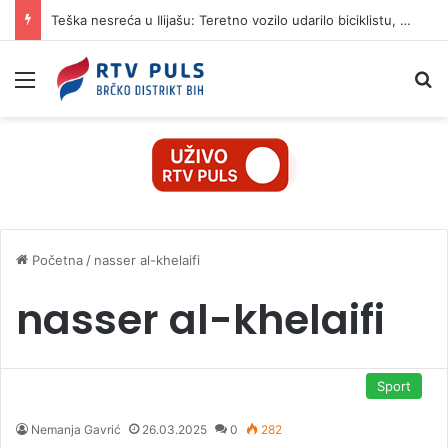
Teška nesreća u Ilijašu: Teretno vozilo udarilo biciklistu, 75-godišnjak zadržan u bolnici
Izbornik
Pr
Početna
/
nasser al-khelaifi
nasser al-khelaifi
Sport
Nemanja Gavrić
26.03.2025
0
282