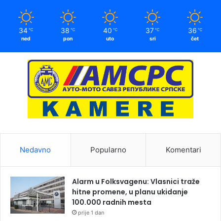
34
38
40
37
36
℃
℃
℃
℃
℃
ned
pon
uto
sri
čet
Nedavno
Popularno
Komentari
Alarm u Folksvagenu: Vlasnici traže
hitne promene, u planu ukidanje
100.000 radnih mesta
prije 1 dan