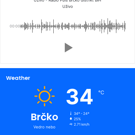
Uživo
00:00
Weather
34
℃
Brčko
34º - 24º
25%
2.71 km/h
Vedro nebo