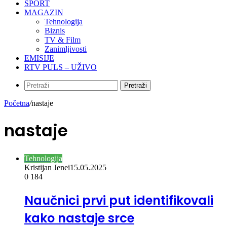
SPORT
MAGAZIN
Tehnologija
Biznis
TV & Film
Zanimljivosti
EMISIJE
RTV PULS – UŽIVO
Pretraži
Početna
/
nastaje
nastaje
Tehnologija
Kristijan Jenei
15.05.2025
0
184
Naučnici prvi put identifikovali
kako nastaje srce