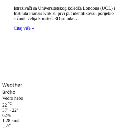
Istraživači sa Univerzitetskog koledža Londona (UCL) i
Instituta Fransis Krik su prvi put identifikovali porijeklo
srčanih ćelija koristeći 3D snimke…
Čitaj više »
00:00
Weather
Brčko
Vedro nebo
℃
22
37º - 22º
62%
1.28 km/h
℃
37