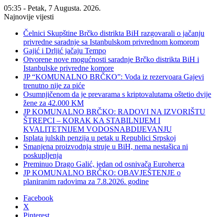
05:35 - Petak, 7 Augusta. 2026.
Najnovije vijesti
Čelnici Skupštine Brčko distrikta BiH razgovarali o jačanju
privredne saradnje sa Istanbulskom privrednom komorom
Gajić i Drljić jačaju Tempo
Otvorene nove mogućnosti saradnje Brčko distrikta BiH i
Istanbulske privredne komore
JP “KOMUNALNO BRČKO”: Voda iz rezervoara Gajevi
trenutno nije za piće
Osumnjičenom da je prevarama s kriptovalutama oštetio dvije
žene za 42.000 KM
JP KOMUNALNO BRČKO: RADOVI NA IZVORIŠTU
ŠTREPCI – KORAK KA STABILNIJEM I
KVALITETNIJEM VODOSNABDIJEVANJU
Isplata julskih penzija u petak u Republici Srpskoj
Smanjena proizvodnja struje u BiH, nema nestašica ni
poskupljenja
Preminuo Drago Galić, jedan od osnivača Euroherca
JP KOMUNALNO BRČKO: OBAVJEŠTENJE o
planiranim radovima za 7.8.2026. godine
Facebook
X
Pinterest