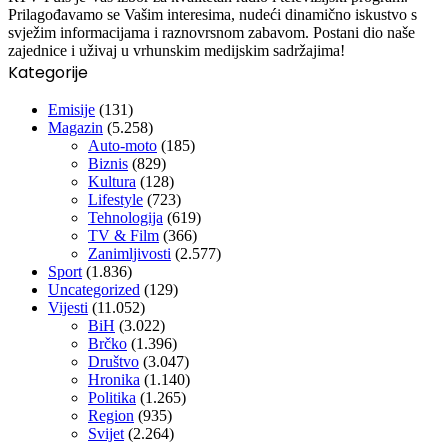
Prilagođavamo se Vašim interesima, nudeći dinamično iskustvo s
svježim informacijama i raznovrsnom zabavom. Postani dio naše
zajednice i uživaj u vrhunskim medijskim sadržajima!
Kategorije
Emisije
(131)
Magazin
(5.258)
Auto-moto
(185)
Biznis
(829)
Kultura
(128)
Lifestyle
(723)
Tehnologija
(619)
TV & Film
(366)
Zanimljivosti
(2.577)
Sport
(1.836)
Uncategorized
(129)
Vijesti
(11.052)
BiH
(3.022)
Brčko
(1.396)
Društvo
(3.047)
Hronika
(1.140)
Politika
(1.265)
Region
(935)
Svijet
(2.264)