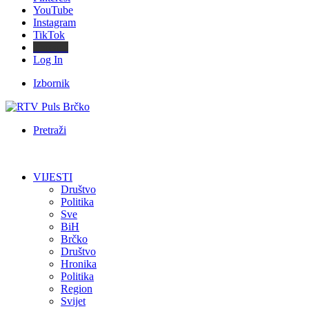
YouTube
Instagram
TikTok
Threads
Log In
Izbornik
Pretraži
VIJESTI
Društvo
Politika
Sve
BiH
Brčko
Društvo
Hronika
Politika
Region
Svijet