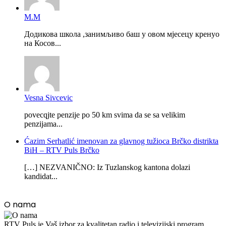
М.М
Додикова школа ,занимљиво баш у овом мјесецу кренуо
на Косов...
Vesna Sivcevic
povecqjte penzije po 50 km svima da se sa velikim
penzijama...
Ćazim Serhatlić imenovan za glavnog tužioca Brčko distrikta
BiH – RTV Puls Brčko
[…] NEZVANIČNO: Iz Tuzlanskog kantona dolazi
kandidat...
O nama
RTV Puls je Vaš izbor za kvalitetan radio i televizijski program.