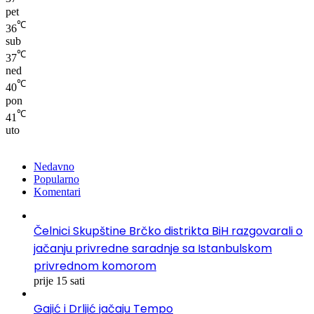
pet
℃
36
sub
℃
37
ned
℃
40
pon
℃
41
uto
Nedavno
Popularno
Komentari
Čelnici Skupštine Brčko distrikta BiH razgovarali o
jačanju privredne saradnje sa Istanbulskom
privrednom komorom
prije 15 sati
Gajić i Drljić jačaju Tempo