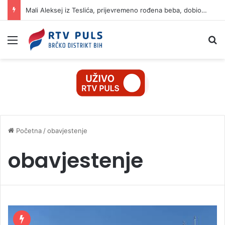
Mali Aleksej iz Teslića, prijevremeno rođena beba, dobio životnu bitku na UKC-u Srpske
Izbornik
Pr
Početna
/
obavjestenje
obavjestenje