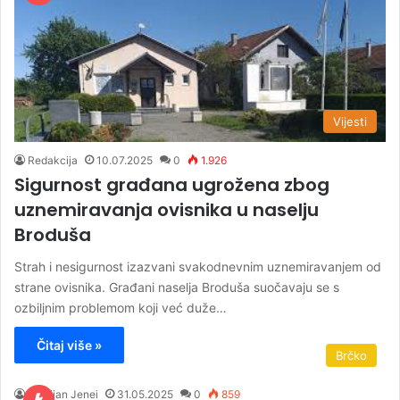
Vijesti
Redakcija
10.07.2025
0
1.926
Sigurnost građana ugrožena zbog
uznemiravanja ovisnika u naselju
Broduša
Strah i nesigurnost izazvani svakodnevnim uznemiravanjem od
strane ovisnika. Građani naselja Broduša suočavaju se s
ozbiljnim problemom koji već duže…
Čitaj više »
Brčko
Kristijan Jenei
31.05.2025
0
859