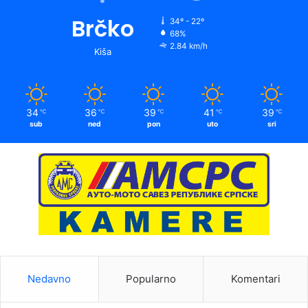
Brčko
34º - 22º
68%
2.84 km/h
Kiša
34
36
39
41
39
℃
℃
℃
℃
℃
sub
ned
pon
uto
sri
Nedavno
Popularno
Komentari