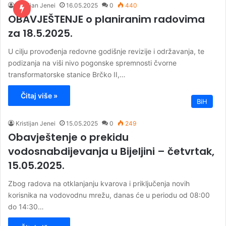
Kristijan Jenei
16.05.2025
0
440
OBAVJEŠTENJE o planiranim radovima
za 18.5.2025.
U cilju provođenja redovne godišnje revizije i održavanja, te
podizanja na viši nivo pogonske spremnosti čvorne
transformatorske stanice Brčko II,…
Čitaj više »
BiH
Kristijan Jenei
15.05.2025
0
249
Obavještenje o prekidu
vodosnabdijevanja u Bijeljini – četvrtak,
15.05.2025.
Zbog radova na otklanjanju kvarova i priključenja novih
korisnika na vodovodnu mrežu, danas će u periodu od 08:00
do 14:30…