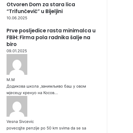
Otvoren Dom za stara lica
“Trifunčević” u Bijeljini
10.06.2025
Prve posljedice rasta minimalca u
FBiH: Firma pola radnika šalje na
biro
09.01.2025
М.М
Додикова школа ,занимљиво баш у овом
мјесецу кренуо на Косов...
Vesna Sivcevic
povecqjte penzije po 50 km svima da se sa