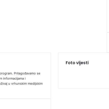
Foto vijesti
ki program. Prilagođavamo se
m informacijama i
uživaj u vrhunskim medijskim