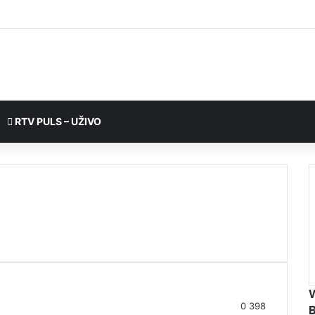
RTV PULS – UŽIVO
0
398