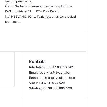
velikim penzijama...
Ćazim Serhatlić imenovan za glavnog tužioca
Brčko distrikta BiH – RTV Puls Brčko
[…] NEZVANIČNO: Iz Tuzlanskog kantona dolazi
kandidat...
Kontakt
Info telefon: +387 66 510-961
Email:
redakcija@rtvpuls.ba
Email:
direktor@rtvpulsbrcko.ba
Viber: +387 66 863-529
Whatsapp: +387 66 863-529