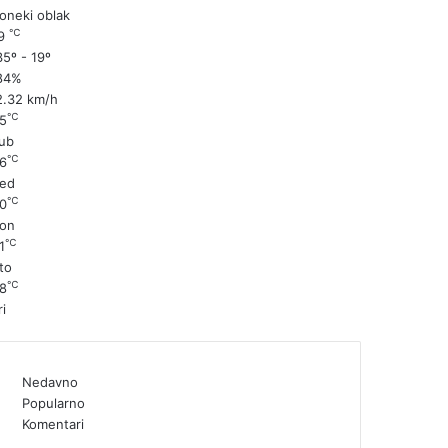
oneki oblak
℃
9
5º - 19º
84%
2.32 km/h
℃
5
ub
℃
6
ed
℃
0
on
℃
1
to
℃
8
ri
Nedavno
Popularno
Komentari