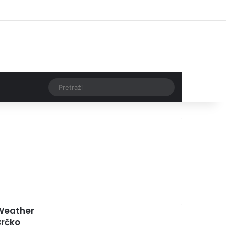
Facebook
X
Pinterest
YouTube
Instagram
TikTok
Log In
Threads
Pretraži
00:00
Weather
Brčko