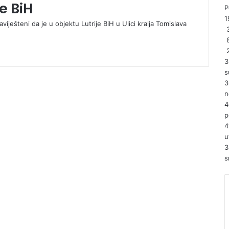
e BiH
P
1
viješteni da je u objektu Lutrije BiH u Ulici kralja Tomislava
3
3
s
3
n
4
p
4
u
3
s