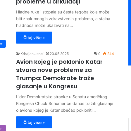
probleme u cirkulaciji
Hladne ruke i stopala su česta tegoba koja može
biti znak mnogih zdravstvenih problema, a stalna
hladnoća može ukazivati na…
Čitaj više »
et
Kristijan Jenei
20.05.2025
0
244
Avion kojeg je poklonio Katar
stvara nove probleme za
Trumpa: Demokrate traže
glasanje u Kongresu
Lider Demokratske stranke u Senatu američkog
Kongresa Chuck Schumer će danas tražiti glasanje
o avionu kojeg je Katar obećao pokloniti…
Čitaj više »
in