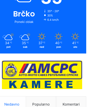
Brčko
35º - 26º
30%
6.4 km/h
Poneki oblak
34
35
37
40
41
℃
℃
℃
℃
℃
pet
sub
ned
pon
uto
Nedavno
Popularno
Komentari