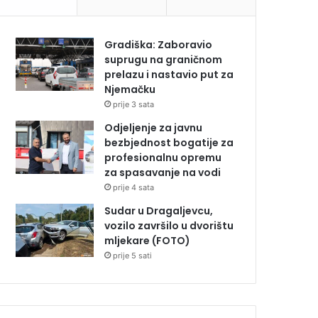
Gradiška: Zaboravio
suprugu na graničnom
prelazu i nastavio put za
Njemačku
prije 3 sata
Odjeljenje za javnu
bezbjednost bogatije za
profesionalnu opremu
za spasavanje na vodi
prije 4 sata
Sudar u Dragaljevcu,
vozilo završilo u dvorištu
mljekare (FOTO)
prije 5 sati