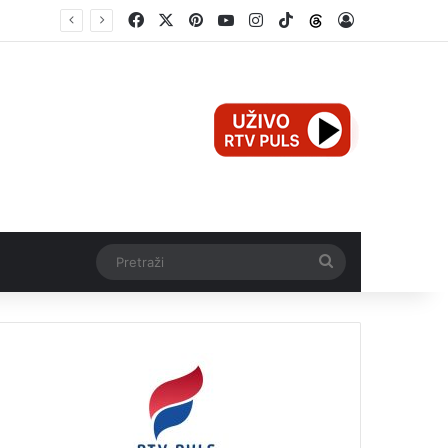
Facebook
X
Pinterest
YouTube
Instagram
TikTok
Threads
Log In
Mali Aleksej iz Teslića, prijevremeno rođena beba, dobio životnu bitku na UKC-u Srpske
Pretraži