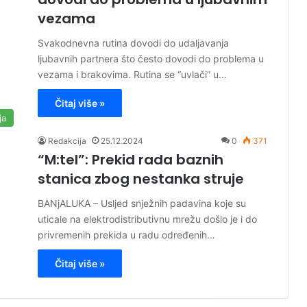
vezama
Svakodnevna rutina dovodi do udaljavanja
ljubavnih partnera što često dovodi do problema u
vezama i brakovima. Rutina se “uvlači” u…
Čitaj više »
ja
Redakcija
25.12.2024
0
371
“M:tel”: Prekid rada baznih
stanica zbog nestanka struje
BANjALUKA – Usljed snježnih padavina koje su
uticale na elektrodistributivnu mrežu došlo je i do
privremenih prekida u radu određenih…
Čitaj više »