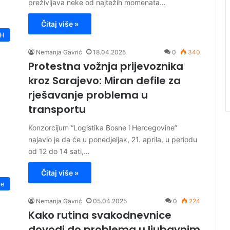
preživljava neke od najtežih momenata…
Čitaj više »
iH
Nemanja Gavrić
18.04.2025
0
340
Protestna vožnja prijevoznika
kroz Sarajevo: Miran defile za
rješavanje problema u
transportu
Konzorcijum “Logistika Bosne i Hercegovine”
najavio je da će u ponedjeljak, 21. aprila, u periodu
od 12 do 14 sati,…
Čitaj više »
le
Nemanja Gavrić
05.04.2025
0
224
Kako rutina svakodnevnice
dovodi do problema u ljubavnim