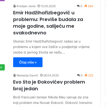
Kristijan Jenei
15.05.2025
0
264
Emir Hadžihafizbegović u
problemu: Previše budala za
moje godine, salijeću me
svakodnevno
Glumac Emir Hadžihafizbegović našao se u
problemu u kojem sve češće u posljednje vrijeme
osobe iz javnog života se nađu.…
Čitaj više »
rt
Nemanja Gavrić
28.04.2025
0
225
Evo šta je Đokovićev problem
broj jedan
Bivši francuski teniser Nikola Mau vjeruje da zna
koji problem ima Novak Đoković. Đoković trenutno