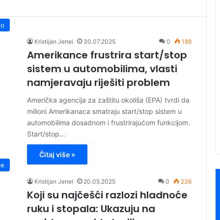
to
Kristijan Jenei
30.07.2025
0
189
Amerikance frustrira start/stop
sistem u automobilima, vlasti
namjeravaju riješiti problem
Američka agencija za zaštitu okoliša (EPA) tvrdi da
milioni Amerikanaca smatraju start/stop sistem u
automobilima dosadnom i frustrirajućom funkcijom.
Start/stop…
Čitaj više »
le
Kristijan Jenei
20.05.2025
0
236
Koji su najčešći razlozi hladnoće
ruku i stopala: Ukazuju na