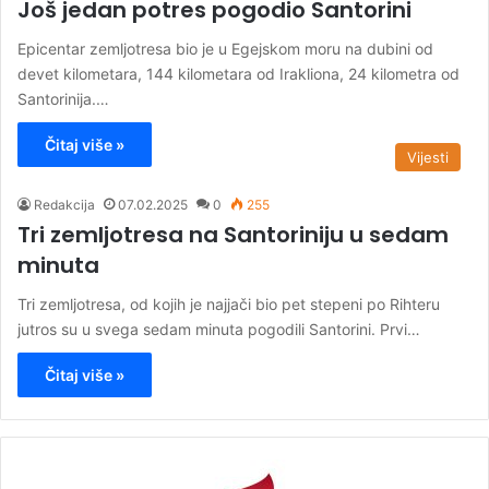
Još jedan potres pogodio Santorini
Еpicentar zemljotresa bio je u Еgejskom moru na dubini od
devet kilometara, 144 kilometara od Irakliona, 24 kilometra od
Santorinija.…
Čitaj više »
Vijesti
Redakcija
07.02.2025
0
255
Tri zemljotresa na Santoriniju u sedam
minuta
Tri zemljotresa, od kojih je najjači bio pet stepeni po Rihteru
jutros su u svega sedam minuta pogodili Santorini. Prvi…
Čitaj više »