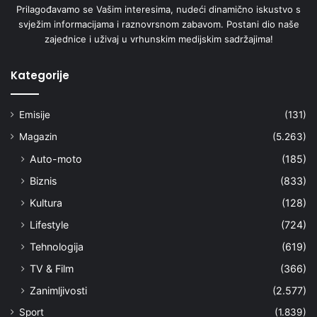
Prilagođavamo se Vašim interesima, nudeći dinamično iskustvo s
svježim informacijama i raznovrsnom zabavom. Postani dio naše
zajednice i uživaj u vrhunskim medijskim sadržajima!
Kategorije
Emisije
(131)
Magazin
(5.263)
Auto-moto
(185)
Biznis
(833)
Kultura
(128)
Lifestyle
(724)
Tehnologija
(619)
TV & Film
(366)
Zanimljivosti
(2.577)
Sport
(1.839)