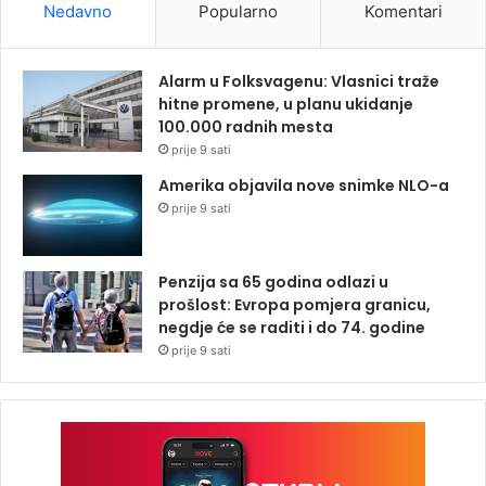
Nedavno
Popularno
Komentari
Alarm u Folksvagenu: Vlasnici traže
hitne promene, u planu ukidanje
100.000 radnih mesta
prije 9 sati
Amerika objavila nove snimke NLO-a
prije 9 sati
Penzija sa 65 godina odlazi u
prošlost: Evropa pomjera granicu,
negdje će se raditi i do 74. godine
prije 9 sati