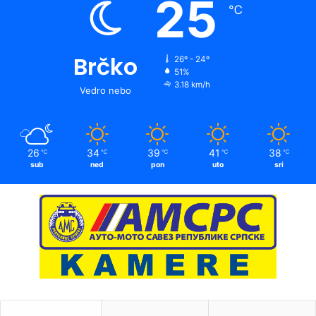
25
℃
Brčko
26º - 24º
51%
3.18 km/h
Vedro nebo
26
34
39
41
38
℃
℃
℃
℃
℃
sub
ned
pon
uto
sri