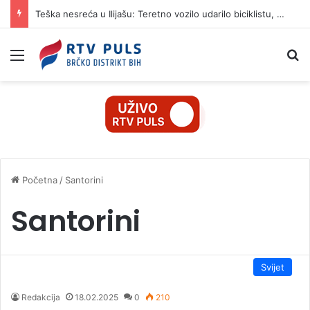
Teška nesreća u Ilijašu: Teretno vozilo udarilo biciklistu, 75-godišnjak zadržan u bolnici
Izbornik
Pr
Početna
/
Santorini
Santorini
Svijet
Redakcija
18.02.2025
0
210