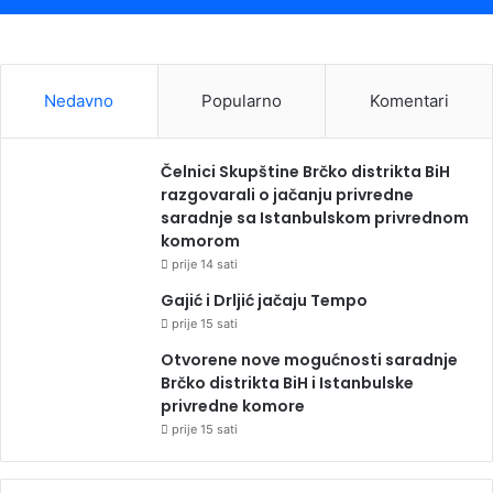
Nedavno
Popularno
Komentari
Čelnici Skupštine Brčko distrikta BiH
razgovarali o jačanju privredne
saradnje sa Istanbulskom privrednom
komorom
prije 14 sati
Gajić i Drljić jačaju Tempo
prije 15 sati
Otvorene nove mogućnosti saradnje
Brčko distrikta BiH i Istanbulske
privredne komore
prije 15 sati