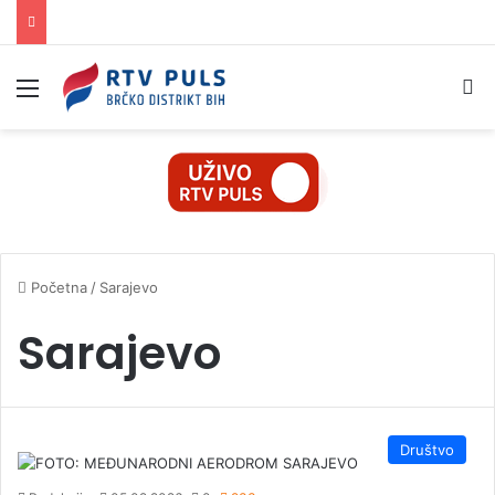
Izbornik
Pr
Početna
/
Sarajevo
Sarajevo
Društvo