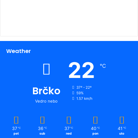
Weather
22
℃
Brčko
37º - 22º
59%
1.57 km/h
Vedro nebo
37
36
37
40
41
℃
℃
℃
℃
℃
pet
sub
ned
pon
uto