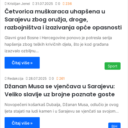
Kristijan Jenei
31.07.2025
0
236
Četvorica muškaraca uhapšena u
Sarajevu zbog oružja, droge,
razbojništva i izazivanja opće opasnosti
Glavni grad Bosne i Hercegovine ponovo je potresla serija
hapšenja zbog teških krivičnih djela, što je kod građana
izazvalo ozbiljnu…
Čitaj više »
Sport
Redakcija
28.07.2025
0
261
Džanan Musa se vjenčava u Sarajevu:
Veliko slavlje uz brojne poznate goste
Novopečeni košarkaš Dubaija, Džanan Musa, odlučio je ovog
ljeta stajati na ludi kamen i u Sarajevu se vjenčati sa svojom…
Čitaj više »
BiH