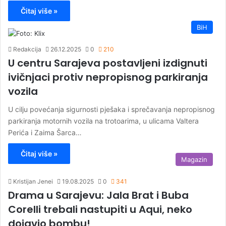
Čitaj više »
BiH
Redakcija
26.12.2025
0
210
U centru Sarajeva postavljeni izdignuti
ivičnjaci protiv nepropisnog parkiranja
vozila
U cilju povećanja sigurnosti pješaka i sprečavanja nepropisnog
parkiranja motornih vozila na trotoarima, u ulicama Valtera
Perića i Zaima Šarca…
Čitaj više »
Magazin
Kristijan Jenei
19.08.2025
0
341
Drama u Sarajevu: Jala Brat i Buba
Corelli trebali nastupiti u Aqui, neko
dojavio bombu!