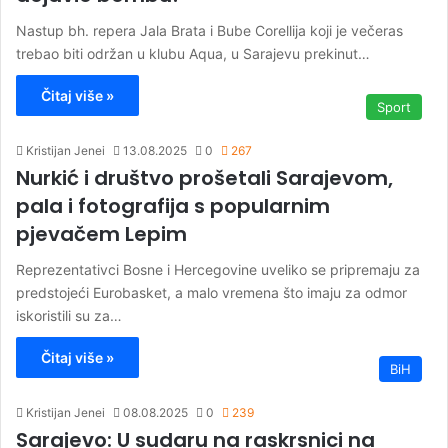
Nastup bh. repera Jala Brata i Bube Corellija koji je večeras
trebao biti održan u klubu Aqua, u Sarajevu prekinut…
Čitaj više »
Sport
Kristijan Jenei
13.08.2025
0
267
Nurkić i društvo prošetali Sarajevom,
pala i fotografija s popularnim
pjevačem Lepim
Reprezentativci Bosne i Hercegovine uveliko se pripremaju za
predstojeći Eurobasket, a malo vremena što imaju za odmor
iskoristili su za…
Čitaj više »
BiH
Kristijan Jenei
08.08.2025
0
239
Sarajevo: U sudaru na raskrsnici na