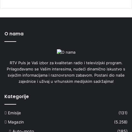
O nama
RTV Puls je Vaš izbor za kvalitetan radio i televizijski program.
Prilagođavamo se Vašim interesima, nudeći dinamično iskustvo s
svježim informacijama i raznovrsnom zabavom. Postani dio naše
zajednice i uživaj u vrhunskim medijskim sadržajima!
Kategorije
Emisije
(131)
Magazin
(5.258)
Auto-moto
(185)