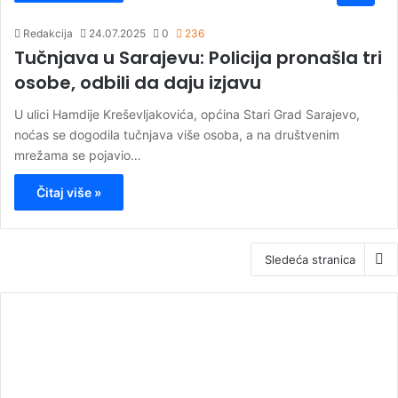
Redakcija
24.07.2025
0
236
Tučnjava u Sarajevu: Policija pronašla tri
osobe, odbili da daju izjavu
U ulici Hamdije Kreševljakovića, općina Stari Grad Sarajevo,
noćas se dogodila tučnjava više osoba, a na društvenim
mrežama se pojavio…
Čitaj više »
Sledeća stranica
00:00