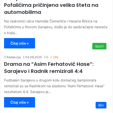
Pofalićima pričinjena velika šteta na
automobilima
Na raskrsnici ulica Hamdije Čemerlića i Hasana Brkića na
Pofalićima u Novom Sarajevu, došlo je do saobraćajne nesreće
u kojoj…
Čitaj više »
Sport
Redakcija
04.08.2025
0
266
Drama na “Asim Ferhatović Hase”:
Sarajevo i Radnik remizirali 4:4
Fudbaleri Sarajeva u drugom kolu domaćeg šampionata
remizirali su sa Radnikom na stadionu “Asim Ferhatović Hase”
rezultatom 4:4. Sarajevo je…
Čitaj više »
BiH