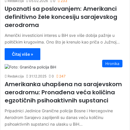
Redakcija
05.02.2026
0
233
Upoznati sa poslovanjem: Amerikanci
definitivno žele koncesiju sarajevskog
aerodroma
Američki investicioni interes u BiH sve više dobija pažnje u
političkim krugovima. Ono što je krenulo kao priča o Južnoj…
Čitaj više »
Hronika
Redakcija
31.12.2025
0
247
Amerikanka uhapšena na sarajevskom
aerodromu: Pronađena veća količina
egzotičnih psihoaktivnih supstanci
Pripadnici Jedinice Granične policije Bosne i Hercegovine
Aerodrom Sarajevo zaplijenili su danas veću količinu
psihoaktivnih supstanci na ulasku u BiH…