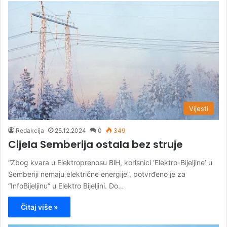
Vijesti
Redakcija
25.12.2024
0
349
Cijela Semberija ostala bez struje
“Zbog kvara u Elektroprenosu BiH, korisnici ‘Elektro-Bijeljine’ u
Semberiji nemaju električne energije”, potvrđeno je za
“InfoBijeljinu” u Elektro Bijeljini. Do…
Čitaj više »