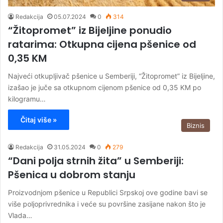
Redakcija
05.07.2024
0
314
“Žitopromet” iz Bijeljine ponudio
ratarima: Otkupna cijena pšenice od
0,35 KM
Najveći otkupljivač pšenice u Semberiji, “Žitopromet” iz Bijeljine,
izašao je juče sa otkupnom cijenom pšenice od 0,35 KM po
kilogramu…
Čitaj više »
Biznis
Redakcija
31.05.2024
0
279
“Dani polja strnih žita” u Semberiji:
Pšenica u dobrom stanju
Proizvodnjom pšenice u Republici Srpskoj ove godine bavi se
više poljoprivrednika i veće su površine zasijane nakon što je
Vlada…