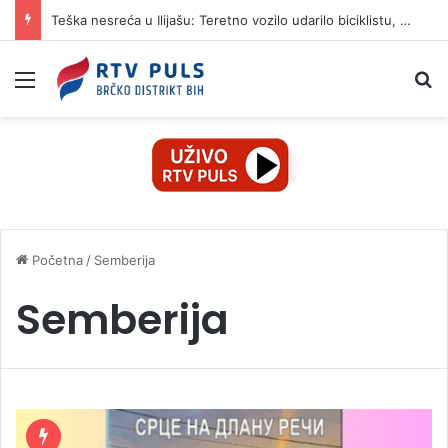
Teška nesreća u Ilijašu: Teretno vozilo udarilo biciklistu, 75-godišnjak zadržan u bolnici
Izbornik
Pr
Početna
/
Semberija
Semberija