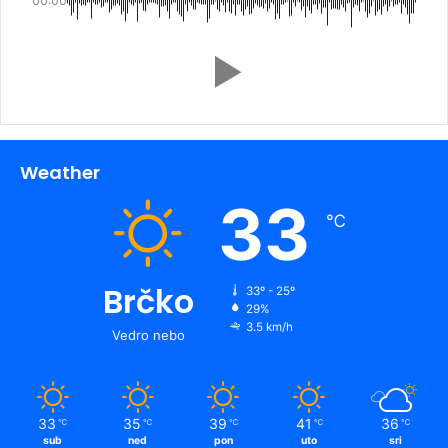
00:00
Weather
33
℃
Brčko
33º - 25º
29%
3.5 km/h
Vedro nebo
33
35
39
41
36
℃
℃
℃
℃
℃
sub
ned
pon
uto
sri