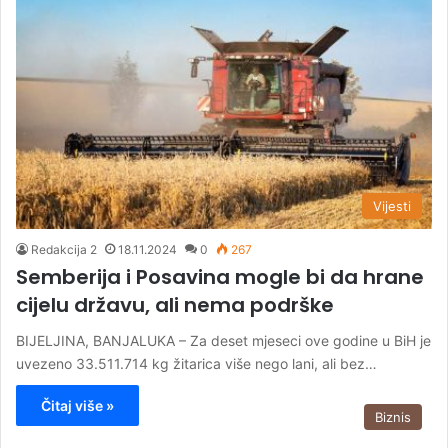
Vijesti
Redakcija 2
18.11.2024
0
267
Semberija i Posavina mogle bi da hrane
cijelu državu, ali nema podrške
BIJELJINA, BANJALUKA – Za deset mjeseci ove godine u BiH je
uvezeno 33.511.714 kg žitarica više nego lani, ali bez…
Čitaj više »
Biznis