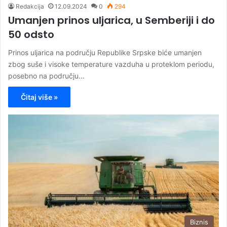
Redakcija
12.09.2024
0
294
Umanjen prinos uljarica, u Semberiji i do
50 odsto
Prinos uljarica na području Republike Srpske biće umanjen
zbog suše i visoke temperature vazduha u proteklom periodu,
posebno na području…
Čitaj više »
Biznis