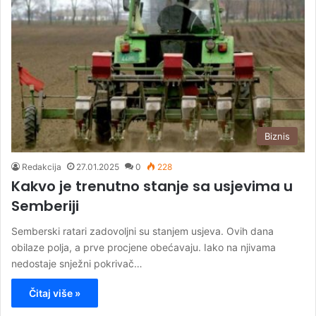
Biznis
Redakcija
27.01.2025
0
228
Kakvo je trenutno stanje sa usjevima u
Semberiji
Semberski ratari zadovoljni su stanjem usjeva. Ovih dana
obilaze polja, a prve procjene obećavaju. Iako na njivama
nedostaje snježni pokrivač…
Čitaj više »