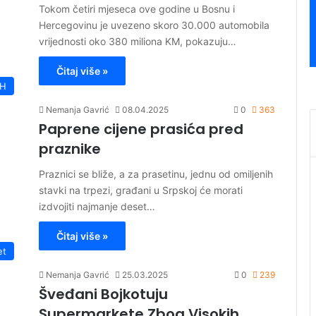
Tokom četiri mjeseca ove godine u Bosnu i
Hercegovinu je uvezeno skoro 30.000 automobila
vrijednosti oko 380 miliona KM, pokazuju…
Čitaj više »
iH
Nemanja Gavrić
08.04.2025
0
363
Paprene cijene prasića pred
praznike
Praznici se bliže, a za prasetinu, jednu od omiljenih
stavki na trpezi, građani u Srpskoj će morati
izdvojiti najmanje deset…
Čitaj više »
et
Nemanja Gavrić
25.03.2025
0
239
Šveđani Bojkotuju
Supermarkete Zbog Visokih