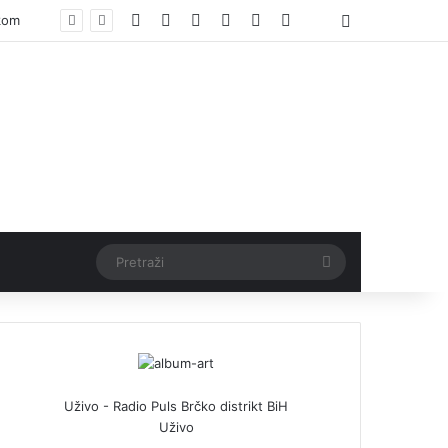
Facebook
X
Pinterest
YouTube
Instagram
TikTok
Threads
Log In
Pretraži
Uživo - Radio Puls Brčko distrikt BiH
Uživo