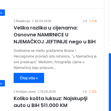
vo
Redakcija
30.04.2026
0
218
Velika razlika u cijenama:
Osnovne NAMIRNICE U
NJEMAČKOJ JEFTINIJE nego u BiH
Godinama se među građanima Bosne i
Hercegovine provlači ista rečenica, “u Njemačkoj je
sve preskupo“. Međutim, fotografije cijena u
Njemačkoj daju potpuno…
Čitaj više »
to
Kristijan Jenei
15.05.2025
0
255
Koliko košta luksuz: Najskuplji
auto u BiH 511.000 KM