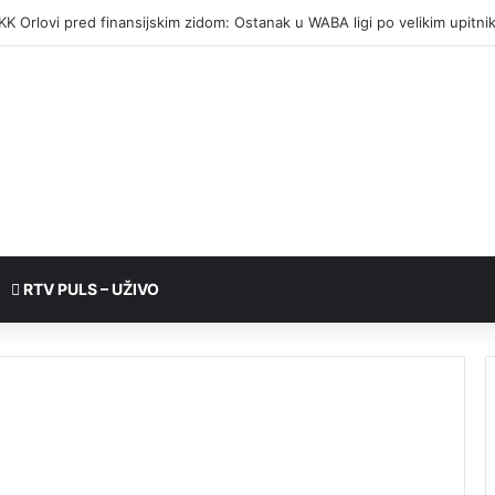
etalji požara kod Banjaluke: Mrtav pijan palio vatru, pa napravio haos
RTV PULS – UŽIVO