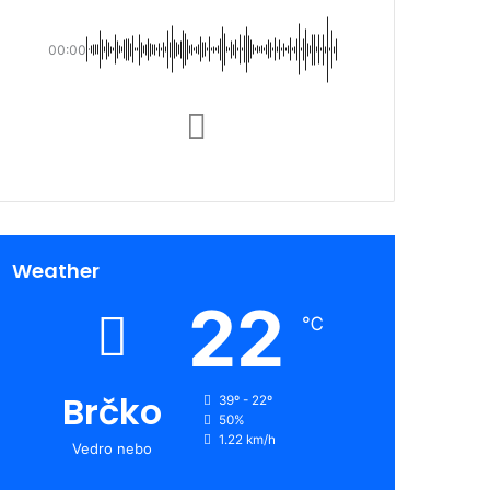
00:00
Weather
22
℃
Brčko
39º - 22º
50%
1.22 km/h
Vedro nebo