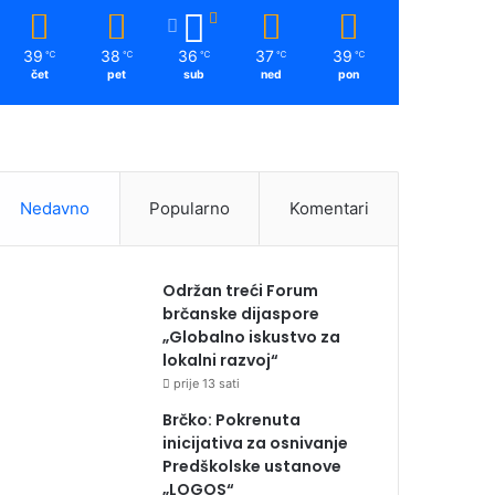
39
38
36
37
39
℃
℃
℃
℃
℃
čet
pet
sub
ned
pon
Nedavno
Popularno
Komentari
Održan treći Forum
brčanske dijaspore
„Globalno iskustvo za
lokalni razvoj“
prije 13 sati
Brčko: Pokrenuta
inicijativa za osnivanje
Predškolske ustanove
„LOGOS“