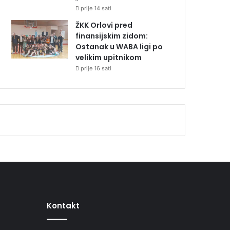
prije 14 sati
ŽKK Orlovi pred
finansijskim zidom:
Ostanak u WABA ligi po
velikim upitnikom
prije 16 sati
Kontakt