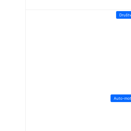
Društ
Auto-mo