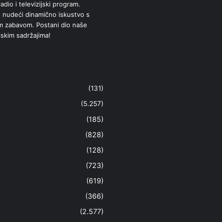
adio i televizijski program.
 nudeći dinamično iskustvo s
om zabavom. Postani dio naše
jskim sadržajima!
(131)
(5.257)
(185)
(828)
(128)
(723)
(619)
(366)
(2.577)