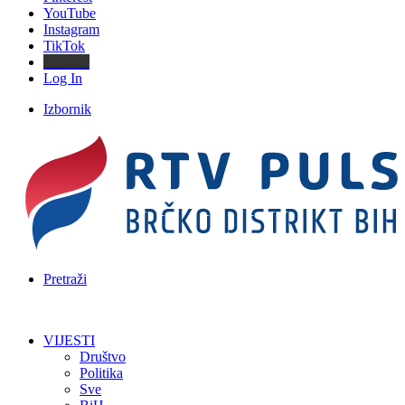
YouTube
Instagram
TikTok
Threads
Log In
Izbornik
Pretraži
VIJESTI
Društvo
Politika
Sve