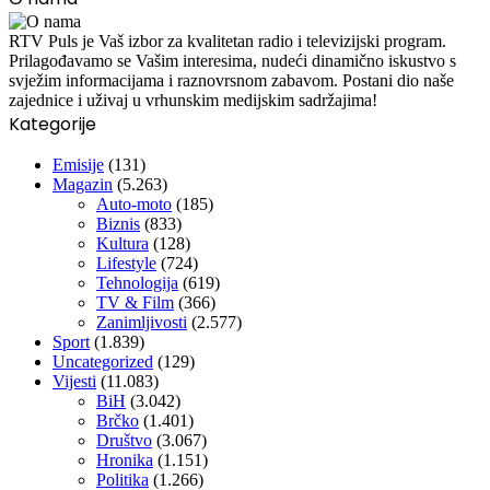
RTV Puls je Vaš izbor za kvalitetan radio i televizijski program.
Prilagođavamo se Vašim interesima, nudeći dinamično iskustvo s
svježim informacijama i raznovrsnom zabavom. Postani dio naše
zajednice i uživaj u vrhunskim medijskim sadržajima!
Kategorije
Emisije
(131)
Magazin
(5.263)
Auto-moto
(185)
Biznis
(833)
Kultura
(128)
Lifestyle
(724)
Tehnologija
(619)
TV & Film
(366)
Zanimljivosti
(2.577)
Sport
(1.839)
Uncategorized
(129)
Vijesti
(11.083)
BiH
(3.042)
Brčko
(1.401)
Društvo
(3.067)
Hronika
(1.151)
Politika
(1.266)