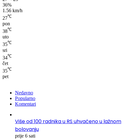
36%
1.56 km/h
℃
27
pon
℃
38
uto
℃
35
sri
℃
34
čet
℃
35
pet
Nedavno
Popularno
Komentari
Više od 100 radnika u RS uhvaćeno u lažnom
bolovanju
prije 6 sati