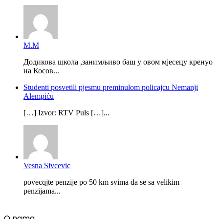
М.М
Додикова школа ,занимљиво баш у овом мјесецу кренуо
на Косов...
Studenti posvetili pjesmu preminulom policajcu Nemanji
Alempiću
[…] Izvor: RTV Puls […]...
Vesna Sivcevic
povecqjte penzije po 50 km svima da se sa velikim
penzijama...
O nama