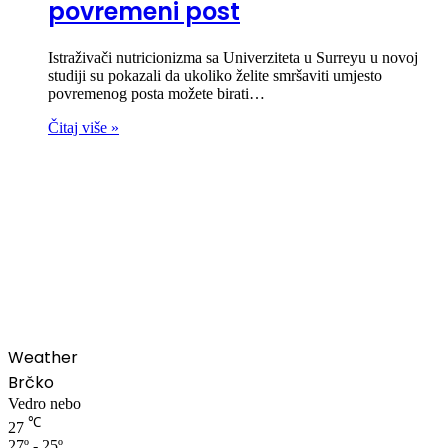
povremeni post
Istraživači nutricionizma sa Univerziteta u Surreyu u novoj
studiji su pokazali da ukoliko želite smršaviti umjesto
povremenog posta možete birati…
Čitaj više »
00:00
Weather
Brčko
Vedro nebo
℃
27
27º - 25º