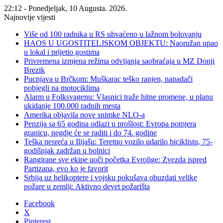
22:12 - Ponedjeljak, 10 Augusta. 2026.
Najnovije vijesti
Više od 100 radnika u RS uhvaćeno u lažnom bolovanju
HAOS U UGOSTITELJSKOM OBJEKTU: Naoružan upao
u lokal i prijetio gostima
Privremena izmjena režima odvijanja saobraćaja u MZ Donji
Brezik
Pucnjava u Brčkom: Muškarac teško ranjen, napadači
pobjegli na motociklima
Alarm u Folksvagenu: Vlasnici traže hitne promene, u planu
ukidanje 100.000 radnih mesta
Amerika objavila nove snimke NLO-a
Penzija sa 65 godina odlazi u prošlost: Evropa pomjera
granicu, negdje će se raditi i do 74. godine
Teška nesreća u Ilijašu: Teretno vozilo udarilo biciklistu, 75-
godišnjak zadržan u bolnici
Rangirane sve ekipe uoči početka Evrolige: Zvezda ispred
Partizana, evo ko je favorit
Srbija uz helikoptere i vojsku pokušava obuzdati velike
požare u zemlji: Aktivno devet požarišta
Facebook
X
Pinterest