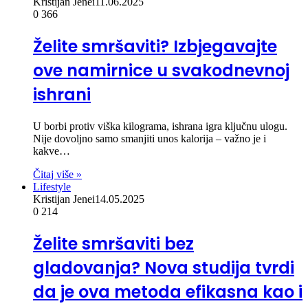
Kristijan Jenei
11.06.2025
0
366
Želite smršaviti? Izbjegavajte
ove namirnice u svakodnevnoj
ishrani
U borbi protiv viška kilograma, ishrana igra ključnu ulogu.
Nije dovoljno samo smanjiti unos kalorija – važno je i
kakve…
Čitaj više »
Lifestyle
Kristijan Jenei
14.05.2025
0
214
Želite smršaviti bez
gladovanja? Nova studija tvrdi
da je ova metoda efikasna kao i