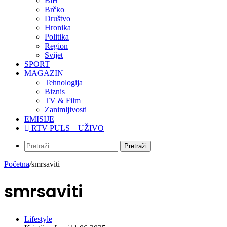
BiH
Brčko
Društvo
Hronika
Politika
Region
Svijet
SPORT
MAGAZIN
Tehnologija
Biznis
TV & Film
Zanimljivosti
EMISIJE
RTV PULS – UŽIVO
Pretraži
Početna
/
smrsaviti
smrsaviti
Lifestyle