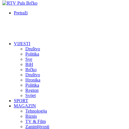
Pretraži
VIJESTI
Društvo
Politika
Sve
BiH
Brčko
Društvo
Hronika
Politika
Region
Svijet
SPORT
MAGAZIN
Tehnologija
Biznis
TV & Film
Zanimljivosti