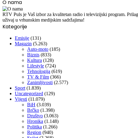
O nama
RTV Puls je Vaš izbor za kvalitetan radio i televizijski program. Pr
uživaj u vrhunskim medijskim sadržajima!
Kategorije
Emisije
(131)
Magazin
(5.263)
Auto-moto
(185)
Biznis
(833)
Kultura
(128)
Lifestyle
(724)
Tehnologija
(619)
TV & Film
(366)
Zanimljivosti
(2.577)
Sport
(1.839)
Uncategorized
(129)
Vijesti
(11.079)
BiH
(3.039)
Brčko
(1.398)
Društvo
(3.063)
Hronika
(1.148)
Politika
(1.266)
Region
(940)
Svijet
(2.268)