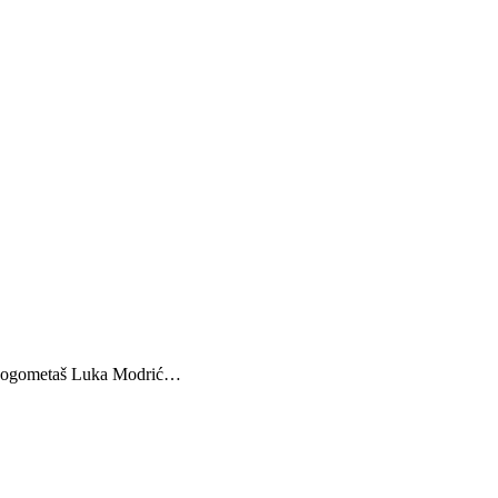
ni nogometaš Luka Modrić…