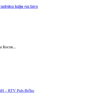
adnika šalje na biro
 Косов...
 BiH – RTV Puls Brčko