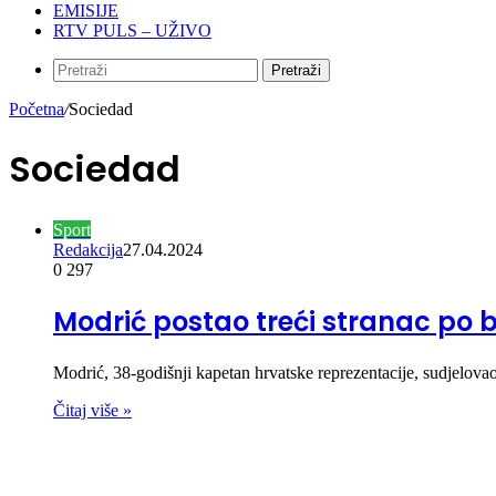
EMISIJE
RTV PULS – UŽIVO
Pretraži
Početna
/
Sociedad
Sociedad
Sport
Redakcija
27.04.2024
0
297
Modrić postao treći stranac po 
Modrić, 38-godišnji kapetan hrvatske reprezentacije, sudjelo
Čitaj više »