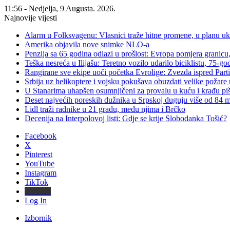
11:56 - Nedjelja, 9 Augusta. 2026.
Najnovije vijesti
Alarm u Folksvagenu: Vlasnici traže hitne promene, u planu u
Amerika objavila nove snimke NLO-a
Penzija sa 65 godina odlazi u prošlost: Evropa pomjera granicu, 
Teška nesreća u Ilijašu: Teretno vozilo udarilo biciklistu, 75-go
Rangirane sve ekipe uoči početka Evrolige: Zvezda ispred Parti
Srbija uz helikoptere i vojsku pokušava obuzdati velike požare 
U Stanarima uhapšen osumnjičeni za provalu u kuću i krađu piš
Deset najvećih poreskih dužnika u Srpskoj duguju više od 84
Lidl traži radnike u 21 gradu, među njima i Brčko
Decenija na Interpolovoj listi: Gdje se krije Slobodanka Tošić?
Facebook
X
Pinterest
YouTube
Instagram
TikTok
Threads
Log In
Izbornik