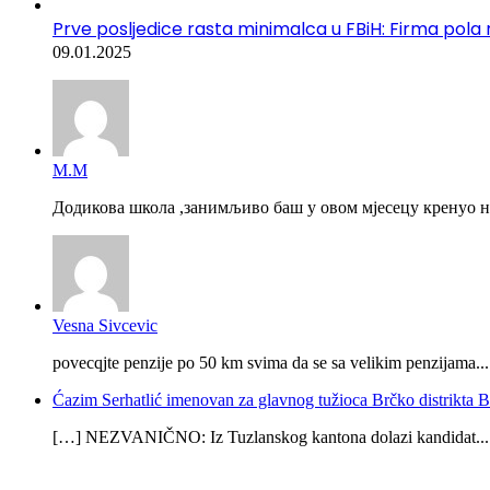
Prve posljedice rasta minimalca u FBiH: Firma pola r
09.01.2025
М.М
Додикова школа ,занимљиво баш у овом мјесецу кренуо на
Vesna Sivcevic
povecqjte penzije po 50 km svima da se sa velikim penzijama...
Ćazim Serhatlić imenovan za glavnog tužioca Brčko distrikta
[…] NEZVANIČNO: Iz Tuzlanskog kantona dolazi kandidat...