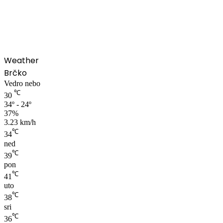
00:00
Weather
Brčko
Vedro nebo
℃
30
34º - 24º
37%
3.23 km/h
℃
34
ned
℃
39
pon
℃
41
uto
℃
38
sri
℃
36