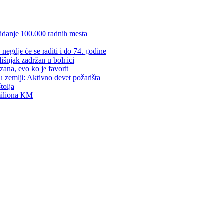
kidanje 100.000 radnih mesta
negdje će se raditi i do 74. godine
dišnjak zadržan u bolnici
zana, evo ko je favorit
u zemlji: Aktivno devet požarišta
tolja
 miliona KM