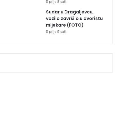
prije 8 sati
Sudar u Dragaljevcu,
vozilo završilo u dvorištu
mljekare (FOTO)
prije 9 sati