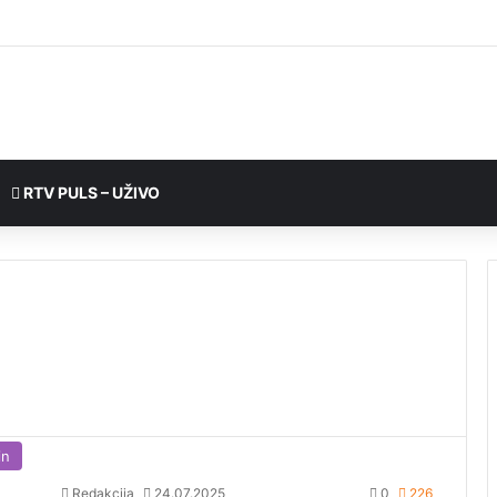
RTV PULS – UŽIVO
in
Redakcija
24.07.2025
0
226