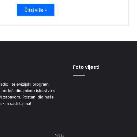
Čitaj više »
Foto vijesti
adio i televizijski program.
 nudeći dinamično iskustvo s
om zabavom. Postani dio naše
jskim sadržajima!
(131)