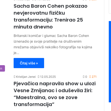
Sacha Baron Cohen pokazao
nevjerovatnu fizičku
transformaciju: Trenirao 25
minuta dnevno
Britanski komičar i glumac Sacha Baron Cohen
iznenadio je svoje pratitelje na društvenim
mrežama objavivši nekoliko fotografija na kojima
je…
Čitaj više »
in
Kristijan Jenei
12.05.2025
0
271
Pjevačica napravila show u ulozi
Vesne Zmijanac i oduševila žiri:
“Maestralna, ovo se zove
transformacija”