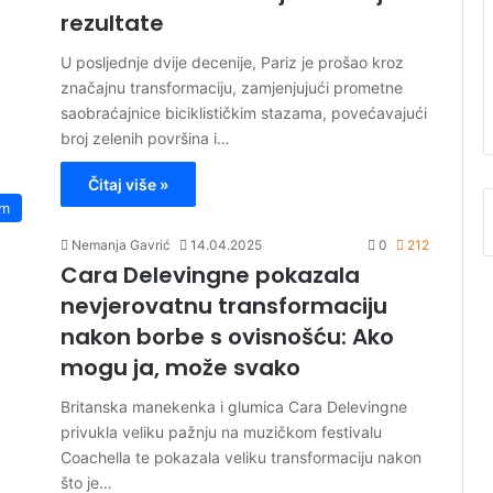
rezultate
U posljednje dvije decenije, Pariz je prošao kroz
značajnu transformaciju, zamjenjujući prometne
saobraćajnice biciklističkim stazama, povećavajući
broj zelenih površina i…
Čitaj više »
lm
Nemanja Gavrić
14.04.2025
0
212
Cara Delevingne pokazala
nevjerovatnu transformaciju
nakon borbe s ovisnošću: Ako
mogu ja, može svako
Britanska manekenka i glumica Cara Delevingne
privukla veliku pažnju na muzičkom festivalu
Coachella te pokazala veliku transformaciju nakon
što je…