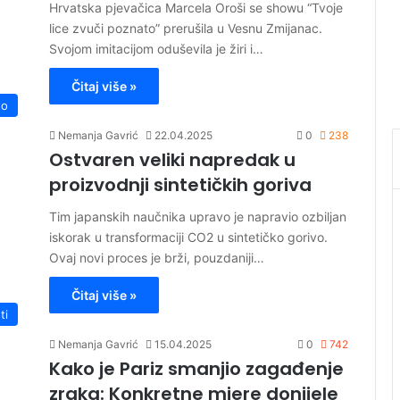
Hrvatska pjevačica Marcela Oroši se showu “Tvoje
lice zvuči poznato” prerušila u Vesnu Zmijanac.
Svojom imitacijom oduševila je žiri i…
Čitaj više »
to
Nemanja Gavrić
22.04.2025
0
238
Ostvaren veliki napredak u
proizvodnji sintetičkih goriva
Tim japanskih naučnika upravo je napravio ozbiljan
iskorak u transformaciji CO2 u sintetičko gorivo.
Ovaj novi proces je brži, pouzdaniji…
Čitaj više »
ti
Nemanja Gavrić
15.04.2025
0
742
Kako je Pariz smanjio zagađenje
zraka: Konkretne mjere donijele