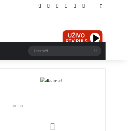
Facebook
X
Pinterest
YouTube
Instagram
TikTok
Threads
Log In
Pretraži
00:00