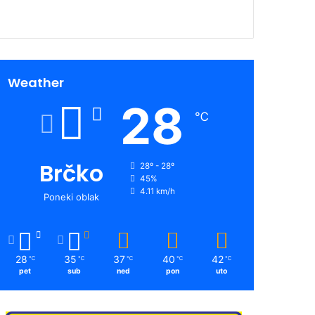
Weather
28
℃
Brčko
28º - 28º
45%
4.11 km/h
Poneki oblak
28
35
37
40
42
℃
℃
℃
℃
℃
pet
sub
ned
pon
uto