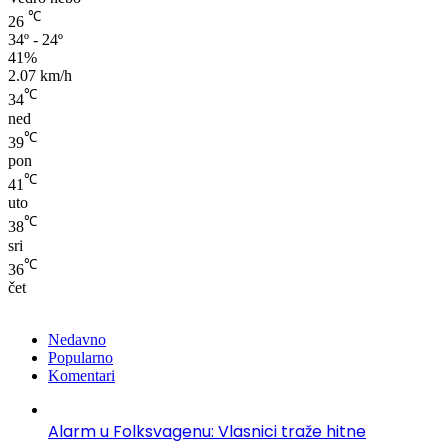
℃
26
34º - 24º
41%
2.07 km/h
℃
34
ned
℃
39
pon
℃
41
uto
℃
38
sri
℃
36
čet
Nedavno
Popularno
Komentari
Alarm u Folksvagenu: Vlasnici traže hitne