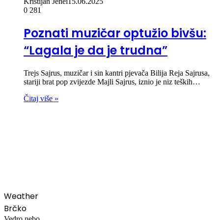
Kristijan Jenei
15.06.2025
0
281
Poznati muzičar optužio bivšu:
“Lagala je da je trudna”
Trejs Sajrus, muzičar i sin kantri pjevača Bilija Reja Sajrusa,
stariji brat pop zvijezde Majli Sajrus, iznio je niz teških…
Čitaj više »
00:00
Weather
Brčko
Vedro nebo