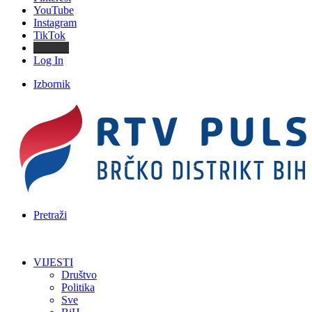
YouTube
Instagram
TikTok
Threads
Log In
Izbornik
Pretraži
VIJESTI
Društvo
Politika
Sve