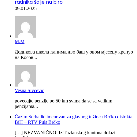
radnika šalje na biro
09.01.2025
М.М
Додикова школа ,занимљиво баш у овом мјесецу кренуо
на Косов...
Vesna Sivcevic
povecqjte penzije po 50 km svima da se sa velikim
penzijama...
Ćazim Serhatlić imenovan za glavnog tužioca Brčko distrikta
BiH – RTV Puls Brčko
[…] NEZVANIČNO: Iz Tuzlanskog kantona dolazi