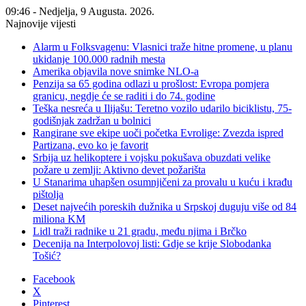
09:46 - Nedjelja, 9 Augusta. 2026.
Najnovije vijesti
Alarm u Folksvagenu: Vlasnici traže hitne promene, u planu
ukidanje 100.000 radnih mesta
Amerika objavila nove snimke NLO-a
Penzija sa 65 godina odlazi u prošlost: Evropa pomjera
granicu, negdje će se raditi i do 74. godine
Teška nesreća u Ilijašu: Teretno vozilo udarilo biciklistu, 75-
godišnjak zadržan u bolnici
Rangirane sve ekipe uoči početka Evrolige: Zvezda ispred
Partizana, evo ko je favorit
Srbija uz helikoptere i vojsku pokušava obuzdati velike
požare u zemlji: Aktivno devet požarišta
U Stanarima uhapšen osumnjičeni za provalu u kuću i krađu
pištolja
Deset najvećih poreskih dužnika u Srpskoj duguju više od 84
miliona KM
Lidl traži radnike u 21 gradu, među njima i Brčko
Decenija na Interpolovoj listi: Gdje se krije Slobodanka
Tošić?
Facebook
X
Pinterest