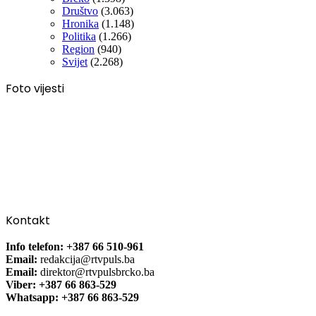
Društvo
(3.063)
Hronika
(1.148)
Politika
(1.266)
Region
(940)
Svijet
(2.268)
Foto vijesti
Kontakt
Info telefon: +387 66 510-961
Email:
redakcija@rtvpuls.ba
Email:
direktor@rtvpulsbrcko.ba
Viber: +387 66 863-529
Whatsapp: +387 66 863-529