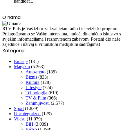
kandidat...
O nama
RTV Puls je Vaš izbor za kvalitetan radio i televizijski program.
Prilagođavamo se Vašim interesima, nudeći dinamično iskustvo s
svježim informacijama i raznovrsnom zabavom. Postani dio naše
zajednice i uživaj u vrhunskim medijskim sadržajima!
Kategorije
Emisije
(131)
Magazin
(5.263)
Auto-moto
(185)
Biznis
(833)
Kultura
(128)
Lifestyle
(724)
Tehnologija
(619)
TV & Film
(366)
Zanimljivosti
(2.577)
Sport
(1.839)
Uncategorized
(129)
Vijesti
(11.079)
BiH
(3.039)
Brčko
(1.398)