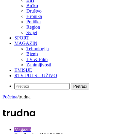
BiH
Brčko
Društvo
Hronika
Politika
Region
Svijet
SPORT
MAGAZIN
Tehnologija
Biznis
TV & Film
Zanimljivosti
EMISIJE
RTV PULS – UŽIVO
Pretraži
Početna
/
trudna
trudna
Magazin