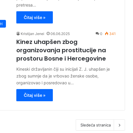
pretresa…
Čitaj više »
iH
Kristijan Jenei
06.06.2025
0
341
Kinez uhapšen zbog
organizovanja prostitucije na
prostoru Bosne i Hercegovine
Kineski državljanin čiji su inicijali Z. J. uhapšen je
zbog sumnje da je vrbovao ženske osobe,
organizovao i posredovao u…
Čitaj više »
Sledeća stranica