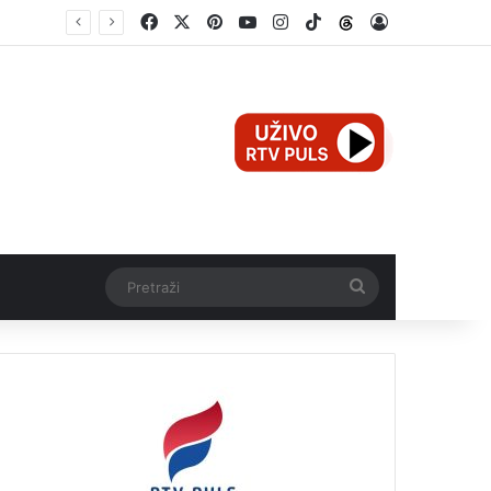
Facebook
X
Pinterest
YouTube
Instagram
TikTok
Threads
Log In
e
Pretraži