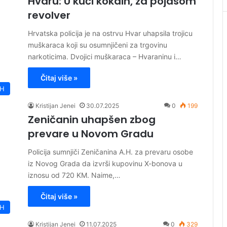
Hvaru: U kući kokain, za pojasom
revolver
Hrvatska policija je na ostrvu Hvar uhapsila trojicu
muškaraca koji su osumnjičeni za trgovinu
narkoticima. Dvojici muškaraca – Hvaraninu i…
Čitaj više »
iH
Kristijan Jenei
30.07.2025
0
199
Zeničanin uhapšen zbog
prevare u Novom Gradu
Policija sumnjiči Zeničanina A.H. za prevaru osobe
iz Novog Grada da izvrši kupovinu X-bonova u
iznosu od 720 KM. Naime,…
Čitaj više »
iH
Kristijan Jenei
11.07.2025
0
329