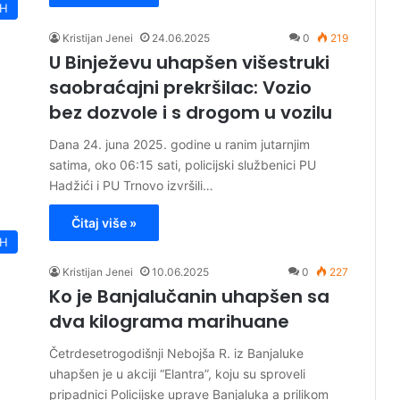
iH
Kristijan Jenei
24.06.2025
0
219
U Binježevu uhapšen višestruki
saobraćajni prekršilac: Vozio
bez dozvole i s drogom u vozilu
Dana 24. juna 2025. godine u ranim jutarnjim
satima, oko 06:15 sati, policijski službenici PU
Hadžići i PU Trnovo izvršili…
Čitaj više »
iH
Kristijan Jenei
10.06.2025
0
227
Ko je Banjalučanin uhapšen sa
dva kilograma marihuane
Četrdesetrogodišnji Nebojša R. iz Banjaluke
uhapšen je u akciji “Elantra”, koju su sproveli
pripadnici Policijske uprave Banjaluka a prilikom