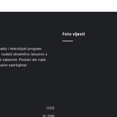
Foto vijesti
adio i televizijski program.
 nudeći dinamično iskustvo s
om zabavom. Postani dio naše
jskim sadržajima!
(131)
(5.258)