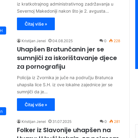
iz kratkotrajnog administrativnog zadržavanja u
Severnoj Makedoniji nakon što je 2. avgusta…
Čitaj više »
iH
Kristijan Jenei
04.08.2025
0
228
Uhapšen Bratunčanin jer se
sumnjiči za iskorištavanje djece
za pornografiju
Policija iz Zvornika je juče na području Bratunca
uhapsila lice S.H. iz ove lokalne zajednice jer se
sumnjiči da je…
Čitaj više »
on
Kristijan Jenei
31.07.2025
0
281
Folker iz Slavonije uhapšen na