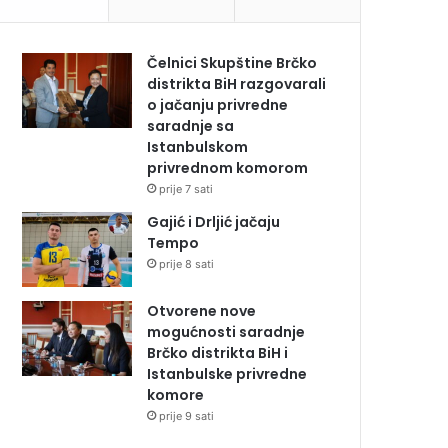
Čelnici Skupštine Brčko
distrikta BiH razgovarali
o jačanju privredne
saradnje sa
Istanbulskom
privrednom komorom
prije 7 sati
Gajić i Drljić jačaju
Tempo
prije 8 sati
Otvorene nove
mogućnosti saradnje
Brčko distrikta BiH i
Istanbulske privredne
komore
prije 9 sati