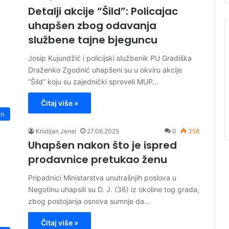
Detalji akcije “Šild”: Policajac
uhapšen zbog odavanja
službene tajne bjeguncu
Josip Kujundžić i policijski službenik PU Gradiška
Draženko Zgodnić uhapšeni su u okviru akcije
“Šild” koju su zajednički sproveli MUP…
Čitaj više »
on
Kristijan Jenei
27.06.2025
0
358
Uhapšen nakon što je ispred
prodavnice pretukao ženu
Pripadnici Ministarstva unutrašnjih poslova u
Negotinu uhapsili su D. J. (36) iz okoline tog grada,
zbog postojanja osnova sumnje da…
Čitaj više »