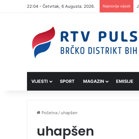
22:04 - Četvrtak, 6 Augusta. 2026.
Najnovije vijesti
J
VIJESTI
SPORT
MAGAZIN
EMISIJE
Početna
/
uhapšen
uhapšen