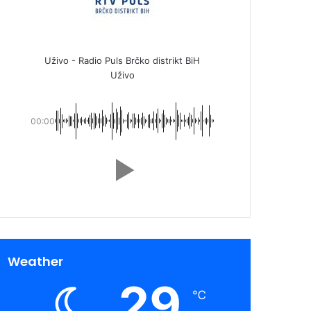
Uživo - Radio Puls Brčko distrikt BiH
Uživo
00:00
Weather
29
℃