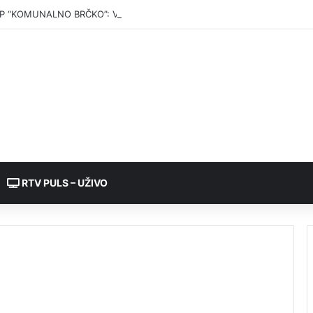
P “KOMUNALNO BRČKO”: Voda iz rezervoara Gajevi trenutno nije za pić
RTV PULS – UŽIVO