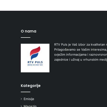
O nama
RTV Puls je Vaš izbor za kvalitetan r
Prilagođavamo se Vašim interesima,
svježim informacijama i raznovrsn
zajednice i uživaj u vrhunskim medi
Kategorije
Emisije
Magazin