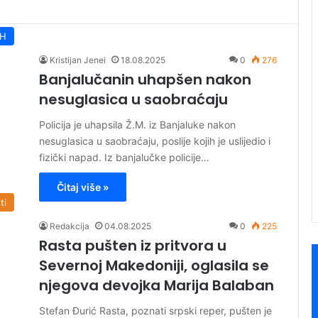
iH
Kristijan Jenei
18.08.2025
0
276
Banjalučanin uhapšen nakon
nesuglasica u saobraćaju
Policija je uhapsila Ž.M. iz Banjaluke nakon
nesuglasica u saobraćaju, poslije kojih je uslijedio i
fizički napad. Iz banjalučke policije…
Čitaj više »
ti
Redakcija
04.08.2025
0
225
Rasta pušten iz pritvora u
Severnoj Makedoniji, oglasila se
njegova devojka Marija Balaban
Stefan Đurić Rasta, poznati srpski reper, pušten je