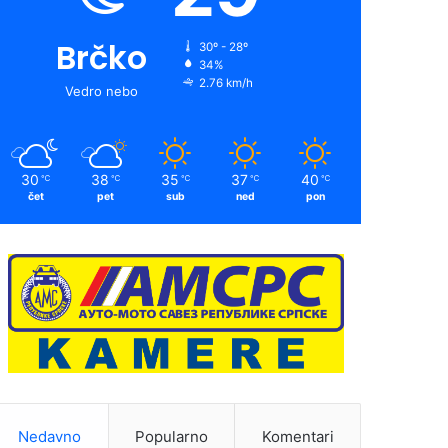
Brčko
30º - 28º
34%
2.76 km/h
Vedro nebo
30
38
35
37
40
℃
℃
℃
℃
℃
čet
pet
sub
ned
pon
Nedavno
Popularno
Komentari