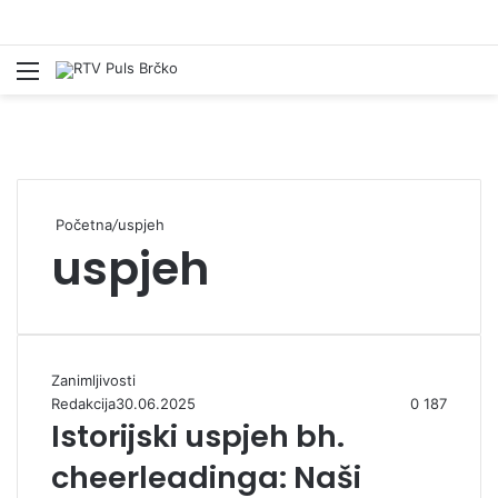
Izbornik
Pr
Početna
/
uspjeh
uspjeh
Zanimljivosti
Redakcija
30.06.2025
0
187
Istorijski uspjeh bh.
cheerleadinga: Naši