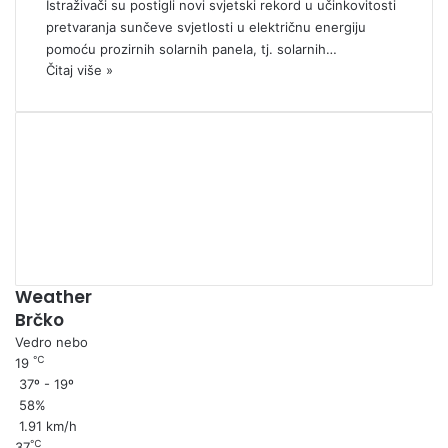
Istraživači su postigli novi svjetski rekord u učinkovitosti
pretvaranja sunčeve svjetlosti u električnu energiju
pomoću prozirnih solarnih panela, tj. solarnih…
Čitaj više »
00:00
Weather
Brčko
Vedro nebo
℃
19
37º - 19º
58%
1.91 km/h
℃
37