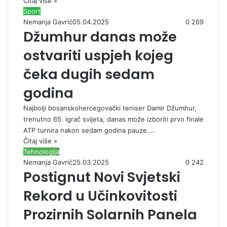
Čitaj više »
Sport
Nemanja Gavrić
05.04.2025
0
269
Džumhur danas može
ostvariti uspjeh kojeg
čeka dugih sedam
godina
Najbolji bosanskohercegovački teniser Damir Džumhur,
trenutno 65. igrač svijeta, danas može izboriti prvo finale
ATP turnira nakon sedam godina pauze.…
Čitaj više »
Tehnologija
Nemanja Gavrić
25.03.2025
0
242
Postignut Novi Svjetski
Rekord u Učinkovitosti
Prozirnih Solarnih Panela