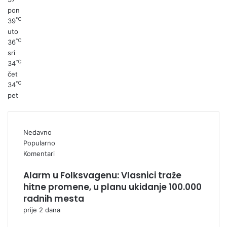
pon
℃
39
uto
℃
36
sri
℃
34
čet
℃
34
pet
Nedavno
Popularno
Komentari
Alarm u Folksvagenu: Vlasnici traže
hitne promene, u planu ukidanje 100.000
radnih mesta
prije 2 dana