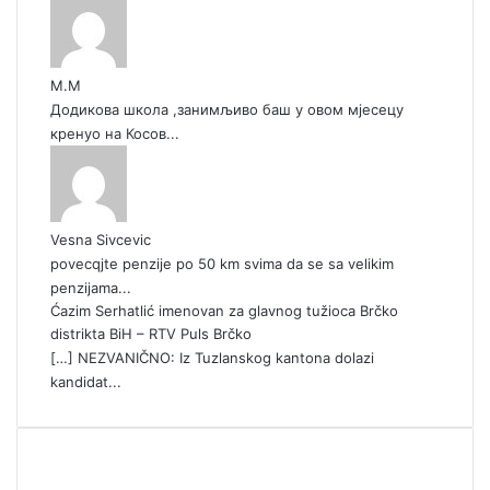
М.М
Додикова школа ,занимљиво баш у овом мјесецу
кренуо на Косов...
Vesna Sivcevic
povecqjte penzije po 50 km svima da se sa velikim
penzijama...
Ćazim Serhatlić imenovan za glavnog tužioca Brčko
distrikta BiH – RTV Puls Brčko
[…] NEZVANIČNO: Iz Tuzlanskog kantona dolazi
kandidat...