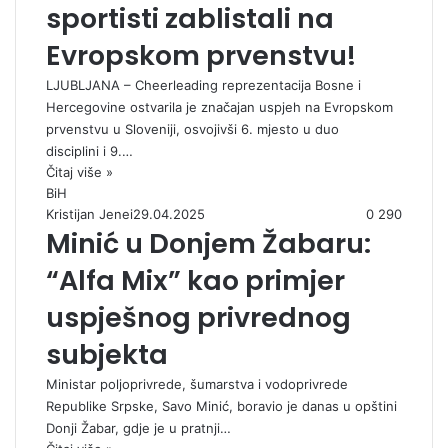
sportisti zablistali na
Evropskom prvenstvu!
LJUBLJANA – Cheerleading reprezentacija Bosne i
Hercegovine ostvarila je značajan uspjeh na Evropskom
prvenstvu u Sloveniji, osvojivši 6. mjesto u duo
disciplini i 9.…
Čitaj više »
BiH
Kristijan Jenei
29.04.2025
0
290
Minić u Donjem Žabaru:
“Alfa Mix” kao primjer
uspješnog privrednog
subjekta
Ministar poljoprivrede, šumarstva i vodoprivrede
Republike Srpske, Savo Minić, boravio je danas u opštini
Donji Žabar, gdje je u pratnji…