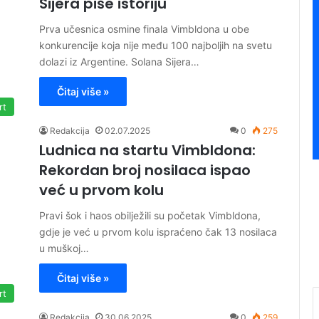
Sijera piše istoriju
Prva učesnica osmine finala Vimbldona u obe
konkurencije koja nije među 100 najboljih na svetu
dolazi iz Argentine. Solana Sijera…
Čitaj više »
rt
Redakcija
02.07.2025
0
275
Ludnica na startu Vimbldona:
Rekordan broj nosilaca ispao
već u prvom kolu
Pravi šok i haos obilježili su početak Vimbldona,
gdje je već u prvom kolu ispraćeno čak 13 nosilaca
u muškoj…
Čitaj više »
rt
Redakcija
30.06.2025
0
259