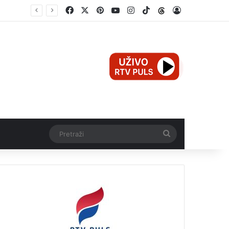
Facebook
X
Pinterest
YouTube
Instagram
TikTok
Threads
Log In
Teška nesreća u Ilijašu: Teretno vozilo udarilo biciklistu, 75-godišnjak zadržan u bolnici
Pretraži