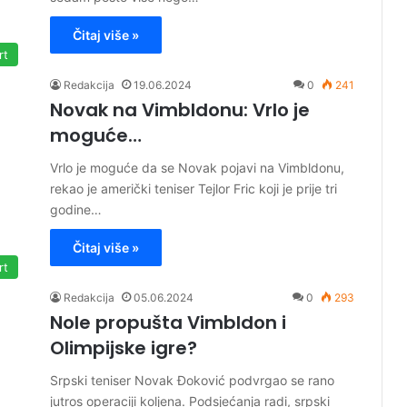
Čitaj više »
rt
Redakcija
19.06.2024
0
241
Novak na Vimbldonu: Vrlo je
moguće…
Vrlo je moguće da se Novak pojavi na Vimbldonu,
rekao je američki teniser Tejlor Fric koji je prije tri
godine…
Čitaj više »
rt
Redakcija
05.06.2024
0
293
Nole propušta Vimbldon i
Olimpijske igre?
Srpski teniser Novak Đoković podvrgao se rano
jutros operaciji koljena. Podsjećanja radi, srpski