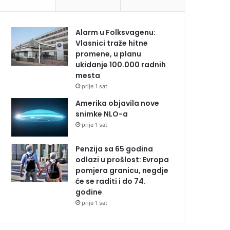
Alarm u Folksvagenu:
Vlasnici traže hitne
promene, u planu
ukidanje 100.000 radnih
mesta
prije 1 sat
Amerika objavila nove
snimke NLO-a
prije 1 sat
Penzija sa 65 godina
odlazi u prošlost: Evropa
pomjera granicu, negdje
će se raditi i do 74.
godine
prije 1 sat