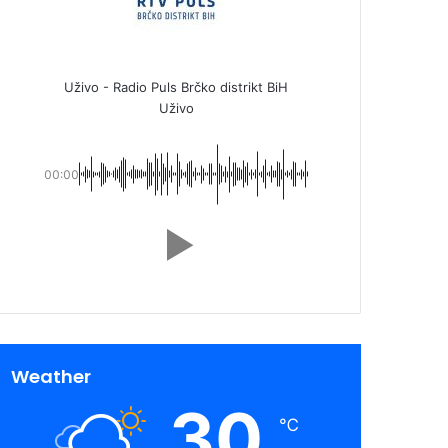
Uživo - Radio Puls Brčko distrikt BiH
Uživo
00:00
Weather
30
℃