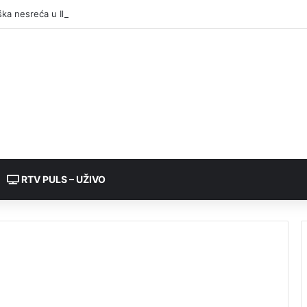
RTV PULS – UŽIVO