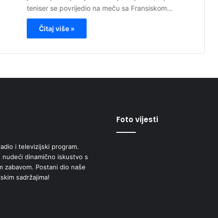
teniser se povrijedio na meču sa Fransiskom…
Čitaj više »
Foto vijesti
adio i televizijski program.
 nudeći dinamično iskustvo s
om zabavom. Postani dio naše
jskim sadržajima!