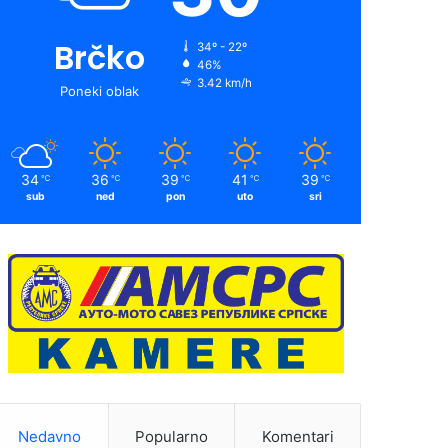
Brčko
34º - 22º
46%
3.42 km/h
Poneki oblak
34
36
39
41
39
℃
℃
℃
℃
℃
sub
ned
pon
uto
sri
Nedavno
Popularno
Komentari