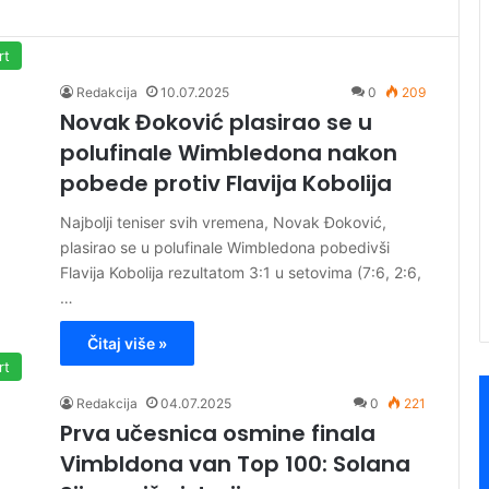
rt
Redakcija
10.07.2025
0
209
Novak Đoković plasirao se u
polufinale Wimbledona nakon
pobede protiv Flavija Kobolija
Najbolji teniser svih vremena, Novak Đoković,
plasirao se u polufinale Wimbledona pobedivši
Flavija Kobolija rezultatom 3:1 u setovima (7:6, 2:6,
…
Čitaj više »
rt
Redakcija
04.07.2025
0
221
Prva učesnica osmine finala
Vimbldona van Top 100: Solana