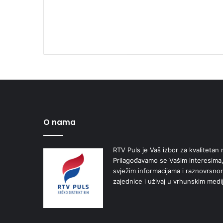
O nama
RTV Puls je Vaš izbor za kvalitetan r
Prilagođavamo se Vašim interesima,
svježim informacijama i raznovrsn
zajednice i uživaj u vrhunskim medi