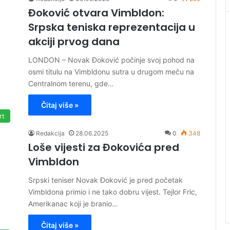
Đoković otvara Vimbldon:
Srpska teniska reprezentacija u
akciji prvog dana
LONDON – Novak Đoković počinje svoj pohod na
osmi titulu na Vimbldonu sutra u drugom meču na
Centralnom terenu, gde…
Čitaj više »
rt
Redakcija
28.06.2025
0
348
Loše vijesti za Đokovića pred
Vimbldon
Srpski teniser Novak Đoković je pred početak
Vimbldona primio i ne tako dobru vijest. Tejlor Fric,
Amerikanac koji je branio…
Čitaj više »