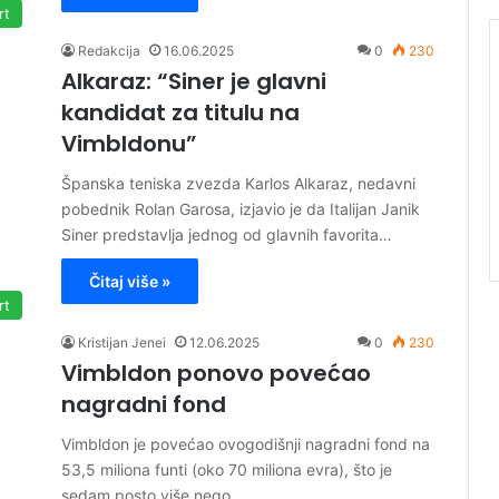
rt
Redakcija
16.06.2025
0
230
Alkaraz: “Siner je glavni
kandidat za titulu na
Vimbldonu”
Španska teniska zvezda Karlos Alkaraz, nedavni
pobednik Rolan Garosa, izjavio je da Italijan Janik
Siner predstavlja jednog od glavnih favorita…
Čitaj više »
rt
Kristijan Jenei
12.06.2025
0
230
Vimbldon ponovo povećao
nagradni fond
Vimbldon je povećao ovogodišnji nagradni fond na
53,5 miliona funti (oko 70 miliona evra), što je
sedam posto više nego…