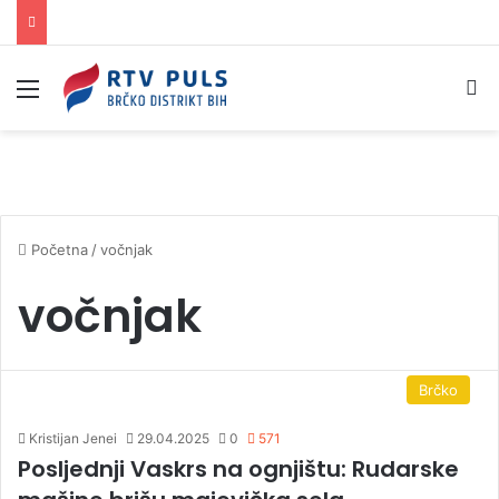
Izbornik
Pr
Početna
/
vočnjak
vočnjak
Brčko
Kristijan Jenei
29.04.2025
0
571
Posljednji Vaskrs na ognjištu: Rudarske