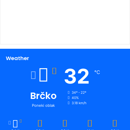
00:00
Weather
32
℃
Brčko
34º - 22º
40%
3.18 km/h
Poneki oblak