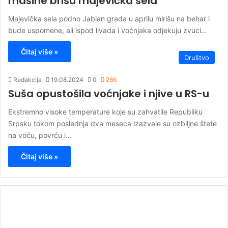
mašine brišu majevička sela
Majevička sela podno Jablan grada u aprilu mirišu na behar i
bude uspomene, ali ispod livada i voćnjaka odjekuju zvuci…
Čitaj više »
Društvo
Redakcija
19.08.2024
0
266
Suša opustošila voćnjake i njive u RS-u
Ekstremno visoke temperature koje su zahvatile Republiku
Srpsku tokom poslednja dva meseca izazvale su ozbiljne štete
na voću, povrću i…
Čitaj više »