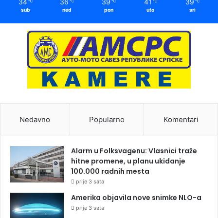
34
36
39
41
39
℃
℃
℃
℃
℃
sub
ned
pon
uto
sri
Nedavno
Popularno
Komentari
Alarm u Folksvagenu: Vlasnici traže
hitne promene, u planu ukidanje
100.000 radnih mesta
prije 3 sata
Amerika objavila nove snimke NLO-a
prije 3 sata