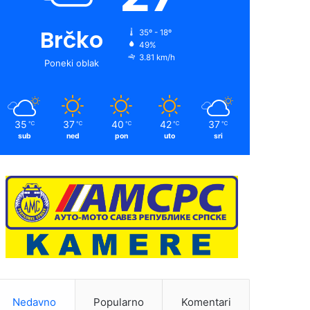
Brčko
35º - 18º
49%
3.81 km/h
Poneki oblak
35
37
40
42
37
℃
℃
℃
℃
℃
sub
ned
pon
uto
sri
Nedavno
Popularno
Komentari