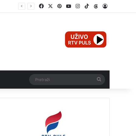
Facebook
X
Pinterest
YouTube
Instagram
TikTok
Threads
Log In
Mali Aleksej iz Teslića, prijevremeno rođena beba, dobio životnu bitku na UKC-u Srpske
Pretraži