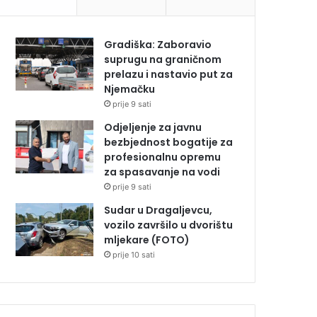
Gradiška: Zaboravio
suprugu na graničnom
prelazu i nastavio put za
Njemačku
prije 9 sati
Odjeljenje za javnu
bezbjednost bogatije za
profesionalnu opremu
za spasavanje na vodi
prije 9 sati
Sudar u Dragaljevcu,
vozilo završilo u dvorištu
mljekare (FOTO)
prije 10 sati