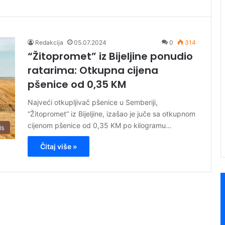
Redakcija
05.07.2024
0
314
“Žitopromet” iz Bijeljine ponudio
ratarima: Otkupna cijena
pšenice od 0,35 KM
Najveći otkupljivač pšenice u Semberiji,
“Žitopromet” iz Bijeljine, izašao je juče sa otkupnom
cijenom pšenice od 0,35 KM po kilogramu…
is
Čitaj više »