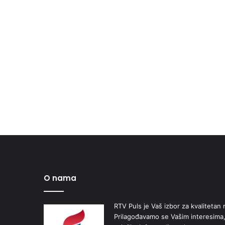
O nama
RTV Puls je Vaš izbor za kvalitetan r
Prilagođavamo se Vašim interesima,