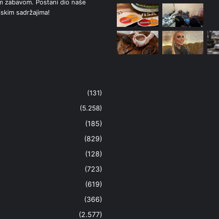
om zabavom. Postani dio naše
jskim sadržajima!
(131)
(5.258)
(185)
(829)
(128)
(723)
(619)
(366)
(2.577)