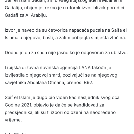
Saif el Islam Gadafi, sin bivšeg libijskog lidera Moamera
d
Gadafija, ubijen je, rekao je u utorak izvor blizak porodici
a
Gadafi za Al Arabiju.
n
e
Izvor je naveo da su četvorica napadača pucala na Saifa el
m
a
Islama u njegovoj bašti, a zatim pobjegla s mjesta zločina.
i
l
Dodao je da za sada nije jasno ko je odgovoran za ubistvo.
Libijska državna novinska agencija LANA takođe je
izvijestila o njegovoj smrti, pozivajući se na njegovog
savjetnika Abdalaha Otmana, prenosi B92.
Saif el Islam je dugo bio viđen kao nasljednik svog oca.
Godine 2021. objavio je da će se kandidovati za
predsjednika, ali su ti izbori odloženi na neodređeno
vrijeme.