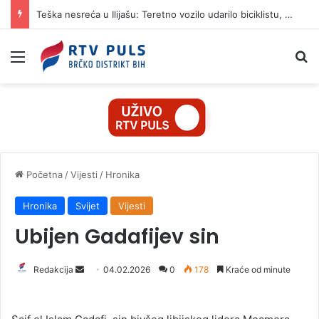
Teška nesreća u Ilijašu: Teretno vozilo udarilo biciklistu, 75-godišnjak zadržan u bolnici
Izbornik
Pr
Početna
/
Vijesti
/
Hronika
Hronika
Svijet
Vijesti
Ubijen Gadafijev sin
Redakcija
S
04.02.2026
0
178
Kraće od minute
e
n