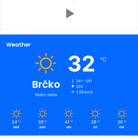
Weather
32
℃
Brčko
34º - 24º
29%
3.09 km/h
Vedro nebo
34
39
41
38
36
℃
℃
℃
℃
℃
ned
pon
uto
sri
čet