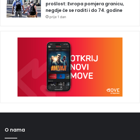
prošlost: Evropa pomjera granicu,
negdje će se raditi i do 74. godine
prije 1 dan
O nama