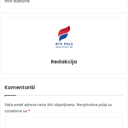
Info Bijeljina
Redakcija
Komentariši
Vaša email adresa neće biti objavljivana.
Neophodna polja su
označena sa
*
K