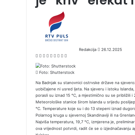
je “kriv” efekat
S
e
n
d
a
n
Redakcija
26.12.2025
e
F
X
L
T
P
R
V
O
P
m
a
i
u
i
e
K
d
o
a
c
n
m
n
d
o
n
c
i
Foto: Shutterstock
e
k
b
t
d
n
o
k
l
b
e
l
e
i
t
k
e
Na Badnjak su stanovnici ostrvske države na sjevero
o
d
r
r
t
a
l
t
uobičajene ni usred ljeta. Na sjeveru i istoku Island
o
I
e
k
a
porasli su iznad 15 °C, a mjestimično su se približili i
k
n
s
t
s
Meteorološke stanice širom Islanda u srijedu poslijepo
t
e
s
°C. Temperature koje su i do 13 stepeni iznad dugoro
n
Polarnog kruga u sjevernoj Skandinaviji ili na Grenlan
i
Najviša temperatura, 19,7 °C, izmjerena je, preliminar
k
ova vrijednost potvrdi, radit će se o izjednačavanj
i
Kvísker.