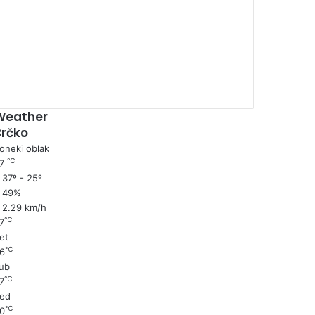
00:00
Weather
Brčko
oneki oblak
℃
27
37º - 25º
49%
2.29 km/h
℃
7
et
℃
6
ub
℃
7
ed
℃
0