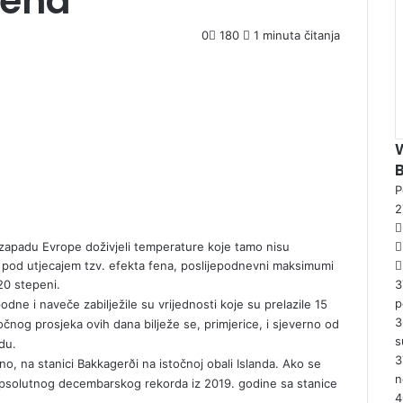
 fena
0
180
1 minuta čitanja
P
zapadu Evrope doživjeli temperature koje tamo nisu
a, pod utjecajem tzv. efekta fena, poslijepodnevni maksimumi
 20 stepeni.
3
p
dne i naveče zabilježile su vrijednosti koje su prelazile 15
3
čnog prosjeka ovih dana bilježe se, primjerice, i sjeverno od
s
du.
3
no, na stanici Bakkagerði na istočnoj obali Islanda. Ako se
n
u apsolutnog decembarskog rekorda iz 2019. godine sa stanice
4