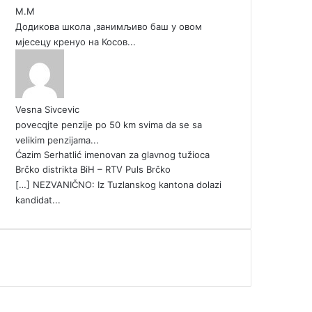
М.М
Додикова школа ,занимљиво баш у овом
мјесецу кренуо на Косов...
Vesna Sivcevic
povecqjte penzije po 50 km svima da se sa
velikim penzijama...
Ćazim Serhatlić imenovan za glavnog tužioca
Brčko distrikta BiH – RTV Puls Brčko
[…] NEZVANIČNO: Iz Tuzlanskog kantona dolazi
kandidat...