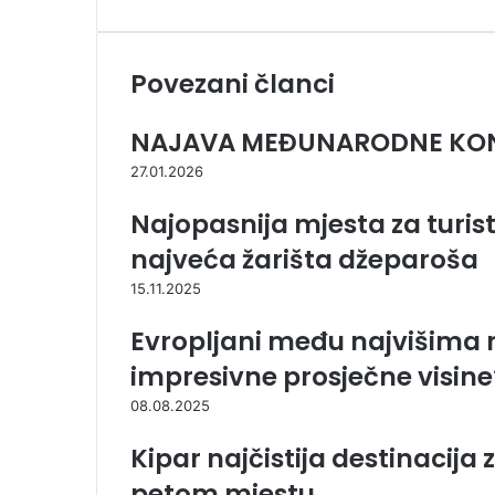
m
a
i
l
Povezani članci
a
NAJAVA MEĐUNARODNE KON
27.01.2026
Najopasnija mjesta za turist
najveća žarišta džeparoša
15.11.2025
Evropljani među najvišima na 
impresivne prosječne visine
08.08.2025
Kipar najčistija destinacija
petom mjestu