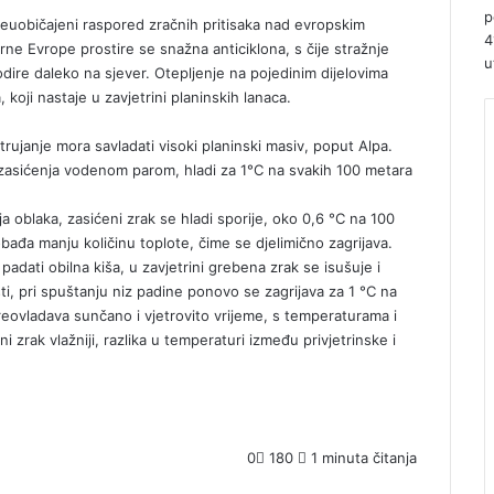
p
euobičajeni raspored zračnih pritisaka nad evropskim
4
ne Evrope prostire se snažna anticiklona, s čije stražnje
u
rodire daleko na sjever. Otepljenje na pojedinim dijelovima
koji nastaje u zavjetrini planinskih lanaca.
trujanje mora savladati visoki planinski masiv, poput Alpa.
 zasićenja vodenom parom, hladi za 1°C na svakih 100 metara
 oblaka, zasićeni zrak se hladi sporije, oko 0,6 °C na 100
bađa manju količinu toplote, čime se djelimično zagrijava.
adati obilna kiša, u zavjetrini grebena zrak se isušuje i
i, pri spuštanju niz padine ponovo se zagrijava za 1 °C na
preovladava sunčano i vjetrovito vrijeme, s temperaturama i
 zrak vlažniji, razlika u temperaturi između privjetrinske i
0
180
1 minuta čitanja