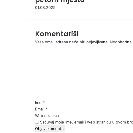
01.08.2025
Komentariši
Vaša email adresa neće biti objavljivana.
Neophodna p
K
o
m
e
n
t
a
r
*
Ime
*
Email
*
Web stranica
Sačuvaj moje ime, email i web stranicu u ovom b