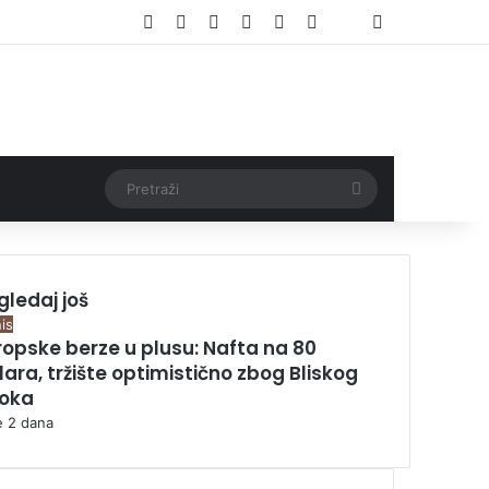
Facebook
X
Pinterest
YouTube
Instagram
TikTok
Log In
l
Threads
Pretraži
gledaj još
is
ropske berze u plusu: Nafta na 80
lara, tržište optimistično zbog Bliskog
toka
je 2 dana