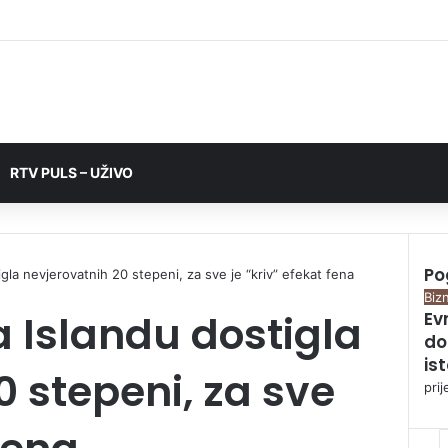
RTV PULS – UŽIVO
Po
gla nevjerovatnih 20 stepeni, za sve je “kriv” efekat fena
Bizn
 Islandu dostigla
Ev
do
is
0 stepeni, za sve
pri