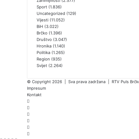
Zanimljivosti
(2.577)
Sport
(1.836)
Uncategorized
(129)
Vijesti
(11.052)
BiH
(3.022)
Brčko
(1.396)
Društvo
(3.047)
Hronika
(1.140)
Politika
(1.265)
Region
(935)
Svijet
(2.264)
© Copyright 2026 | Sva prava zadržana | RTV Puls Brčko 
Impresum
Kontakt
Facebook
X
Pinterest
YouTube
Instagram
TikTok