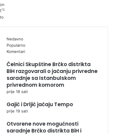
on
℃
1
to
Nedavno
Popularno
Komentari
Čelnici Skupštine Brčko distrikta
BiH razgovarali o jačanju privredne
saradnje sa Istanbulskom
privrednom komorom
prije 18 sati
Gajić i Drljić jačaju Tempo
prije 19 sati
Otvorene nove mogućnosti
saradnje Brčko distrikta BiH i