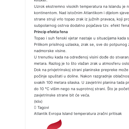
Uzrok ekstremno visokih temperatura na Islandu je n
kontinentom. Nad istočnim Atlantikom i dijelom sjever
strane struji vrlo topao zrak iz južnih pravaca, koji p
subpolarnog ostrva dodatno pojačava tzv. efekt fena, 
Princip efekta fena
Topao i suh fenski vjetar nastaje u situacijama kada s
Prilikom prisilnog uzlaska, zrak se, sve do potpunog
nadmorske visine.
U trenutku kada na određenoj visini dođe do stvaranja
metara. Razlog je to što vlažan zrak u atmosferu oslo
Dok na privjetrinskoj strani planinske prepreke može p
počinje spuštati u doline. Nakon razgradnje oblačnost
svakih 100 metara silaska. U zavjetrini planina tada 
do 10 °C višim nego na suprotnoj strani. Što je početni
zavjetrinske strane bit će veća.
(klix)
Tagovi
Atlantik
Evropa
Island
temperatura
zračni pritisak
S
e