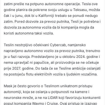
zatim prešle na potpuno autonomne operacije. Tesla ove
godine planira da pokrene svoju uslugu u Teksasu, možda
čak i u junu, dok bi u Kaliforniji trebalo se ponudi nedugo
zatim. Pored dozvole za prevoz putnika, Tesli je potrebna i
dozvola za autonomna vozila da bi kompanija mogla da
koristi autonomna taksi vozila.
Teslin nestrpljivo očekivani Cybercab, namjensko
napravljeno autonomno vozilo za prevoz putnika, trenutno
je u fazi razvoja. Predstavljeno je u oktobru 2024. godine i
nema upravljač ni papučice, ali proizvodnja se ne očekuje
prije 2027. godine. Do tada će se Tesline ambicije oslanjati
na postojeću flotu električnih vozila s ljudskim vozačima.
Mask je često govorio o Teslinom unikatnom pristupu
autonomiji, koja se oslanja u potpunosti na kamere i
neuronske mreže, a ne na LiDAR koji favorizuju konkurenti
poput kompanija Waymo i Cruise. Ovaj pristup je izazvao