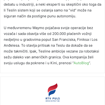
debatu u industriji, a neki eksperti su skeptični oko toga da
li Teslin sistem koji se oslanja samo na “vid” može na
siguran način da postigne punu autonomiju.
U međuvremenu Waymo pojačava svoje operacije bez
vozača i sada obavlja više od 200.000 plaćenih vožnji
nedjeljno u gradovima poput San Franciska, Finiksa i Los
Anđelesa. To stavlja pritisak na Teslu da dokaže da se
može takmičiti. Ipak, Tesline ambicije vezane za robotaksi
sežu daleko van američkih granica. Ova kompanija želi
svoju uslugu da pokrene i u Kini, prenosi “
AutoBlog
“.