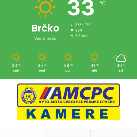
33
℃
Brčko
33º - 25º
29%
3.5 km/h
Vedro nebo
33
35
39
41
36
℃
℃
℃
℃
℃
sub
ned
pon
uto
sri