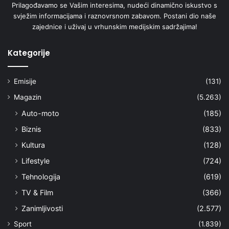
Prilagođavamo se Vašim interesima, nudeći dinamično iskustvo s
svježim informacijama i raznovrsnom zabavom. Postani dio naše
zajednice i uživaj u vrhunskim medijskim sadržajima!
Kategorije
Emisije
(131)
Magazin
(5.263)
Auto-moto
(185)
Biznis
(833)
Kultura
(128)
Lifestyle
(724)
Tehnologija
(619)
TV & Film
(366)
Zanimljivosti
(2.577)
Sport
(1.839)