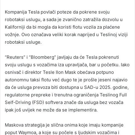
n
Kompanija Tesla povlači poteze da pokrene svoju
d
robotaksi uslugu, a sada je zvanično zatražila dozvolu u
a
Kaliforniji da bi mogla da koristi flotu vozila za plaćene
n
vožnje. Ovo označava veliki korak naprijed u Teslinoj viziji
e
robotaksi usluge.
m
a
i
“Reuters” i “Bloomberg” javljaju da će Tesla pokrenuti
l
svoju uslugu s vozačima iza upravljača, bar u početku. Iako
osnivač i direktor Tesle Ilon Mask obećava potpuno
autonomnu taksi flotu već dugo te je prošle jeseni najavio
da će usluga prevoza biti dostupna u SAD-u 2025. godine,
regulatorne prepreke i trenutna ograničenja Teslinog Full
Self-Driving (FSD) softvera znače da usluga bez vozača
ipak još uvijek ne može da se implementira.
Maskova strategija je slična onima koje imaju kompanije
poput Waymoa, a koje su počele s ljudskim vozačima i