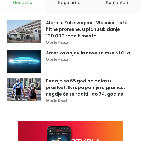
Nedavno
Popularno
Komentari
Alarm u Folksvagenu: Vlasnici traže
hitne promene, u planu ukidanje
100.000 radnih mesta
prije 4 sata
Amerika objavila nove snimke NLO-a
prije 4 sata
Penzija sa 65 godina odlazi u
prošlost: Evropa pomjera granicu,
negdje će se raditi i do 74. godine
prije 5 sati