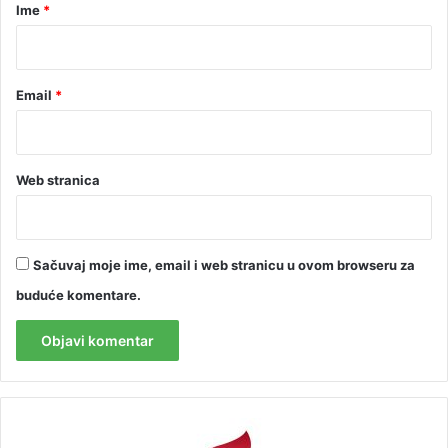
r
Ime
*
*
Email
*
Web stranica
Sačuvaj moje ime, email i web stranicu u ovom browseru za
buduće komentare.