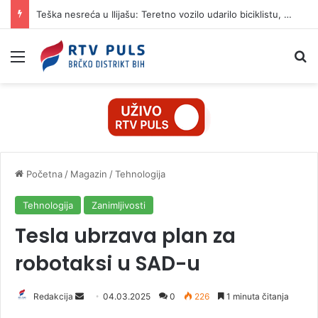
Teška nesreća u Ilijašu: Teretno vozilo udarilo biciklistu, 75-godišnjak zadržan u bolnici
Izbornik
Pr
Početna
/
Magazin
/
Tehnologija
Tehnologija
Zanimljivosti
Tesla ubrzava plan za
robotaksi u SAD-u
Redakcija
S
04.03.2025
0
226
1 minuta čitanja
e