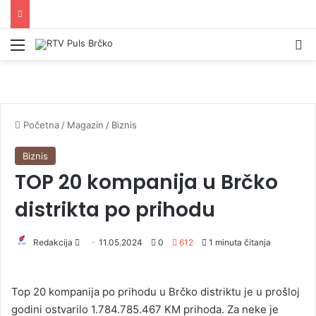
Izbornik
Pr
Početna
/
Magazin
/
Biznis
Biznis
TOP 20 kompanija u Brčko
distrikta po prihodu
Redakcija
S
11.05.2024
0
612
1 minuta čitanja
e
n
Top 20 kompanija po prihodu u Brčko distriktu je u prošloj
d
godini ostvarilo 1.784.785.467 KM prihoda. Za neke je
a