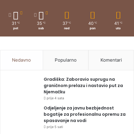
31
35
37
40
41
℃
℃
℃
℃
℃
pet
sub
ned
pon
uto
Nedavno
Popularno
Komentari
Gradiška: Zaboravio suprugu na
graničnom prelazu i nastavio put za
Njemačku
prije 4 sata
Odjeljenje za javnu bezbjednost
bogatije za profesionalnu opremu za
spasavanje na vodi
prije 5 sati