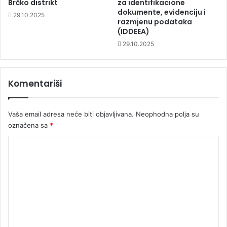
Brčko distrikt
za identifikacione
dokumente, evidenciju i
29.10.2025
razmjenu podataka
(IDDEEA)
29.10.2025
Komentariši
Vaša email adresa neće biti objavljivana.
Neophodna polja su
označena sa
*
K
o
m
e
n
t