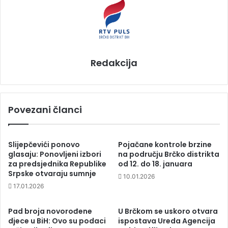
Redakcija
Povezani članci
Slijepčevići ponovo
Pojačane kontrole brzine
glasaju: Ponovljeni izbori
na području Brčko distrikta
za predsjednika Republike
od 12. do 18. januara
Srpske otvaraju sumnje
10.01.2026
17.01.2026
Pad broja novorođene
U Brčkom se uskoro otvara
djece u BiH: Ovo su podaci
ispostava Ureda Agencija