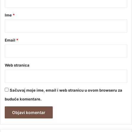
a
r
Ime
*
*
Email
*
Web stranica
Sačuvaj moje ime, email i web stranicu u ovom browseru za
buduće komentare.