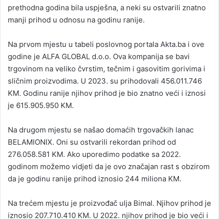
prethodna godina bila uspješna, a neki su ostvarili znatno
n
manji prihod u odnosu na godinu ranije.
e
m
a
Na prvom mjestu u tabeli poslovnog portala Akta.ba i ove
i
godine je ALFA GLOBAL d.o.o. Ova kompanija se bavi
l
trgovinom na veliko čvrstim, tečnim i gasovitim gorivima i
sličnim proizvodima. U 2023. su prihodovali 456.011.746
KM. Godinu ranije njihov prihod je bio znatno veći i iznosi
je 615.905.950 KM.
Na drugom mjestu se našao domaćih trgovačkih lanac
BELAMIONIX. Oni su ostvarili rekordan prihod od
276.058.581 KM. Ako uporedimo podatke sa 2022.
godinom možemo vidjeti da je ovo značajan rast s obzirom
da je godinu ranije prihod iznosio 244 miliona KM.
Na trećem mjestu je proizvođač ulja Bimal. Njihov prihod je
iznosio 207.710.410 KM. U 2022. njihov prihod je bio veći i