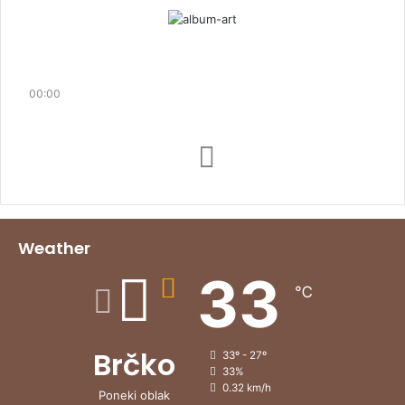
00:00
Weather
33
℃
Brčko
33º - 27º
33%
0.32 km/h
Poneki oblak