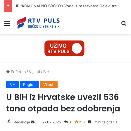
JP “KOMUNALNO BRČKO”: Voda iz rezervoara Gajevi trenutno nije za piće
Izbornik
Pr
Početna
/
Vijesti
/
BiH
BiH
Region
Vijesti
U BiH iz Hrvatske uvezli 536
tona otpada bez odobrenja
Redakcija
S
27.02.2025
0
216
1 minuta čitanja
e