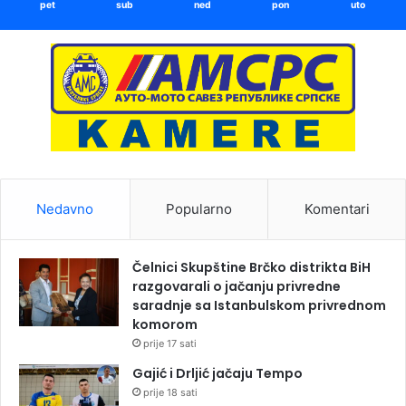
pet
sub
ned
pon
uto
Nedavno
Popularno
Komentari
Čelnici Skupštine Brčko distrikta BiH
razgovarali o jačanju privredne
saradnje sa Istanbulskom privrednom
komorom
prije 17 sati
Gajić i Drljić jačaju Tempo
prije 18 sati