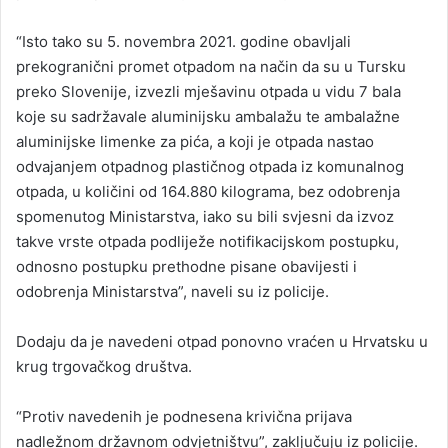
“Isto tako su 5. novembra 2021. godine obavljali
prekogranični promet otpadom na način da su u Tursku
preko Slovenije, izvezli mješavinu otpada u vidu 7 bala
koje su sadržavale aluminijsku ambalažu te ambalažne
aluminijske limenke za pića, a koji je otpada nastao
odvajanjem otpadnog plastičnog otpada iz komunalnog
otpada, u količini od 164.880 kilograma, bez odobrenja
spomenutog Ministarstva, iako su bili svjesni da izvoz
takve vrste otpada podliježe notifikacijskom postupku,
odnosno postupku prethodne pisane obavijesti i
odobrenja Ministarstva”, naveli su iz policije.
Dodaju da je navedeni otpad ponovno vraćen u Hrvatsku u
krug trgovačkog društva.
“Protiv navedenih je podnesena krivična prijava
nadležnom državnom odvjetništvu”, zaključuju iz policije.