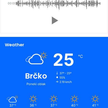
00:00
Weather
25
℃
Brčko
37º - 25º
55%
2.19 km/h
Poneki oblak
37
36
37
40
41
℃
℃
℃
℃
℃