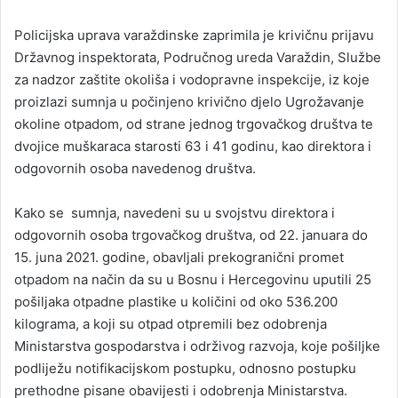
n
Policijska uprava varaždinske zaprimila je krivičnu prijavu
d
Državnog inspektorata, Područnog ureda Varaždin, Službe
a
za nadzor zaštite okoliša i vodopravne inspekcije, iz koje
n
proizlazi sumnja u počinjeno krivično djelo Ugrožavanje
e
okoline otpadom, od strane jednog trgovačkog društva te
m
a
dvojice muškaraca starosti 63 i 41 godinu, kao direktora i
i
odgovornih osoba navedenog društva.
l
Kako se sumnja, navedeni su u svojstvu direktora i
odgovornih osoba trgovačkog društva, od 22. januara do
15. juna 2021. godine, obavljali prekogranični promet
otpadom na način da su u Bosnu i Hercegovinu uputili 25
pošiljaka otpadne plastike u količini od oko 536.200
kilograma, a koji su otpad otpremili bez odobrenja
Ministarstva gospodarstva i održivog razvoja, koje pošiljke
podliježu notifikacijskom postupku, odnosno postupku
prethodne pisane obavijesti i odobrenja Ministarstva.