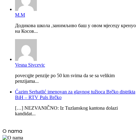
М.М
Додикова школа ,занимљиво баш у овом мјесецу кренуо
на Косов...
Vesna Sivcevic
povecqjte penzije po 50 km svima da se sa velikim
penzijama...
Ćazim Serhatlić imenovan za glavnog tužioca Brčko distrikta
BiH – RTV Puls Brčko
[…] NEZVANIČNO: Iz Tuzlanskog kantona dolazi
kandidat...
O nama