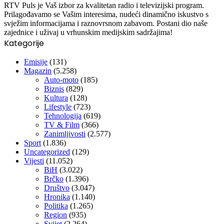
RTV Puls je Vaš izbor za kvalitetan radio i televizijski program.
Prilagođavamo se Vašim interesima, nudeći dinamično iskustvo s
svježim informacijama i raznovrsnom zabavom. Postani dio naše
zajednice i uživaj u vrhunskim medijskim sadržajima!
Kategorije
Emisije
(131)
Magazin
(5.258)
Auto-moto
(185)
Biznis
(829)
Kultura
(128)
Lifestyle
(723)
Tehnologija
(619)
TV & Film
(366)
Zanimljivosti
(2.577)
Sport
(1.836)
Uncategorized
(129)
Vijesti
(11.052)
BiH
(3.022)
Brčko
(1.396)
Društvo
(3.047)
Hronika
(1.140)
Politika
(1.265)
Region
(935)
Svijet
(2.264)