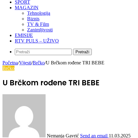
SPORT
MAGAZIN
Tehnologija
Biznis
TV & Film
Zanimljivosti
EMISIJE
RTV PULS – UŽIVO
Pretraži
Početna
/
Vijesti
/
Brčko
/
U Brčkom rođene TRI BEBE
Brčko
U Brčkom rođene TRI BEBE
Nemanja Gavrić
Send an email
11.03.2025