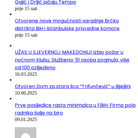
Gajić i Drljić jačaju Tempo
prije 15 sati
Otvorene nove mogućnosti saradnje Brčko
distrikta BiH i Istanbulske privredne komore
prije 15 sati
UŽAS U SJEVERNOJ MAKEDONIJI Izbio požar u
noćnom klubu. Službeno: 51 osoba poginula, više
od 100 ozlijeđeno
16.03.2025
Otvoren Dom za stara lica “Trifunčević” u Bijeljini
10.06.2025
Prve posljedice rasta minimalca u FBiH: Firma pola
radnika šalje na biro
09.01.2025