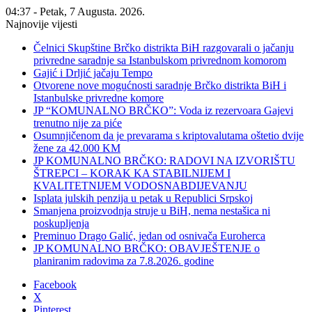
04:37 - Petak, 7 Augusta. 2026.
Najnovije vijesti
Čelnici Skupštine Brčko distrikta BiH razgovarali o jačanju
privredne saradnje sa Istanbulskom privrednom komorom
Gajić i Drljić jačaju Tempo
Otvorene nove mogućnosti saradnje Brčko distrikta BiH i
Istanbulske privredne komore
JP “KOMUNALNO BRČKO”: Voda iz rezervoara Gajevi
trenutno nije za piće
Osumnjičenom da je prevarama s kriptovalutama oštetio dvije
žene za 42.000 KM
JP KOMUNALNO BRČKO: RADOVI NA IZVORIŠTU
ŠTREPCI – KORAK KA STABILNIJEM I
KVALITETNIJEM VODOSNABDIJEVANJU
Isplata julskih penzija u petak u Republici Srpskoj
Smanjena proizvodnja struje u BiH, nema nestašica ni
poskupljenja
Preminuo Drago Galić, jedan od osnivača Euroherca
JP KOMUNALNO BRČKO: OBAVJEŠTENJE o
planiranim radovima za 7.8.2026. godine
Facebook
X
Pinterest