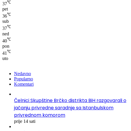
℃
37
pet
℃
36
sub
℃
37
ned
℃
40
pon
℃
41
uto
Nedavno
Popularno
Komentari
Čelnici Skupštine Brčko distrikta BiH razgovarali o
jačanju privredne saradnje sa Istanbulskom
privrednom komorom
prije 14 sati