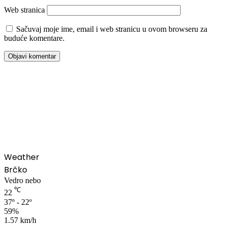
Web stranica
Sačuvaj moje ime, email i web stranicu u ovom browseru za
buduće komentare.
00:00
Weather
Brčko
Vedro nebo
℃
22
37º - 22º
59%
1.57 km/h