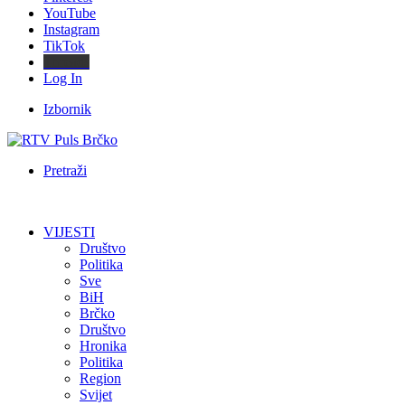
YouTube
Instagram
TikTok
Threads
Log In
Izbornik
Pretraži
VIJESTI
Društvo
Politika
Sve
BiH
Brčko
Društvo
Hronika
Politika
Region
Svijet