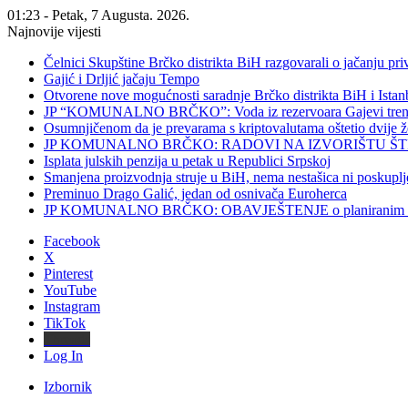
01:23 - Petak, 7 Augusta. 2026.
Najnovije vijesti
Čelnici Skupštine Brčko distrikta BiH razgovarali o jačanju 
Gajić i Drljić jačaju Tempo
Otvorene nove mogućnosti saradnje Brčko distrikta BiH i Ista
JP “KOMUNALNO BRČKO”: Voda iz rezervoara Gajevi trenut
Osumnjičenom da je prevarama s kriptovalutama oštetio dvije
JP KOMUNALNO BRČKO: RADOVI NA IZVORIŠTU ŠT
Isplata julskih penzija u petak u Republici Srpskoj
Smanjena proizvodnja struje u BiH, nema nestašica ni poskuplj
Preminuo Drago Galić, jedan od osnivača Euroherca
JP KOMUNALNO BRČKO: OBAVJEŠTENJE o planiranim rado
Facebook
X
Pinterest
YouTube
Instagram
TikTok
Threads
Log In
Izbornik