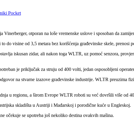
niki
Pocket
 Vinerberger, otporan na loše vremenske uslove i sposoban da zamijeni 
o do visine od 3,5 metara bez korišćenja građevinske skele, prenosi p
 postavlja iskusan zidar, ali nakon toga WLTR, uz pomoć senzora, provjera
otreban je priključak za struju od 400 volti, jedan osposobljeni operate
govor na stvarne izazove građevinske industrije. WLTR preuzima fizički n
nja u regionu, a širom Evrope WLTR roboti su već dovršili više od 40
strijska skladišta u Austriji i Mađarskoj i porodične kuće u Engleskoj.
ne očekuje se upotreba još nekoliko destina ovakvih mašina.