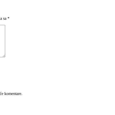
na sa
*
će komentare.