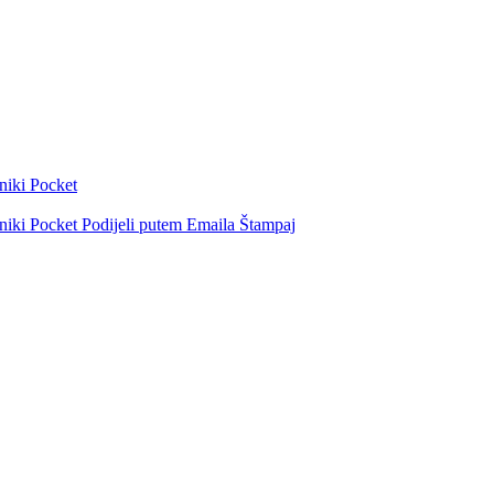
niki
Pocket
niki
Pocket
Podijeli putem Emaila
Štampaj