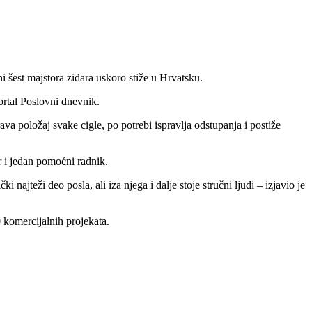
šest majstora zidara uskoro stiže u Hrvatsku.
ortal Poslovni dnevnik.
va položaj svake cigle, po potrebi ispravlja odstupanja i postiže
r i jedan pomoćni radnik.
ajteži deo posla, ali iza njega i dalje stoje stručni ljudi – izjavio je
 komercijalnih projekata.