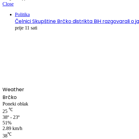
Close
Politika
Čelnici Skupštine Brčko distrikta BiH razgovarali
prije 11 sati
00:00
Weather
Brčko
Poneki oblak
℃
25
38º - 23º
51%
2.89 km/h
℃
38