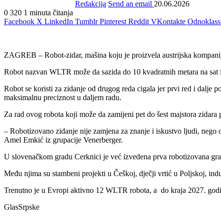
Redakcija
Send an email
20.06.2026
0
320
1 minuta čitanja
Facebook
X
LinkedIn
Tumblr
Pinterest
Reddit
VKontakte
Odnoklass
ZAGREB – Robot-zidar, mašina koju je proizvela austrijska kompanija
Robot nazvan WLTR može da sazida do 10 kvadratnih metara na sat i t
Robot se koristi za zidanje od drugog reda cigala jer prvi red i dalje
maksimalnu preciznost u daljem radu.
Za rad ovog robota koji može da zamijeni pet do šest majstora zidara p
– Robotizovano zidanje nije zamjena za znanje i iskustvo ljudi, nego od
Amel Emkić iz grupacije Venerberger.
U slovenačkom gradu Cerknici je već izvedena prva robotizovana grad
Među njima su stambeni projekti u Češkoj, dječji vrtić u Poljskoj, indu
Trenutno je u Evropi aktivno 12 WLTR robota, a do kraja 2027. godi
GlasSrpske