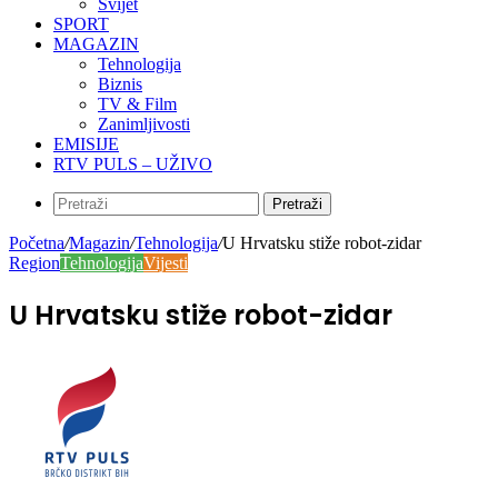
Svijet
SPORT
MAGAZIN
Tehnologija
Biznis
TV & Film
Zanimljivosti
EMISIJE
RTV PULS – UŽIVO
Pretraži
Početna
/
Magazin
/
Tehnologija
/
U Hrvatsku stiže robot-zidar
Region
Tehnologija
Vijesti
U Hrvatsku stiže robot-zidar