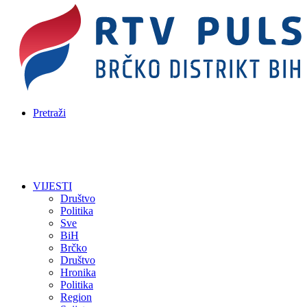
Pretraži
VIJESTI
Društvo
Politika
Sve
BiH
Brčko
Društvo
Hronika
Politika
Region