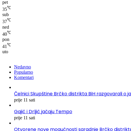
pet
℃
35
sub
℃
37
ned
℃
40
pon
℃
41
uto
Nedavno
Popularno
Komentari
Čelnici Skupštine Brčko distrikta BiH razgovarali
prije 11 sati
Gajić i Drljić jačaju Tempo
prije 11 sati
Otvorene nove mogućnosti saradnje Brčko distrikta