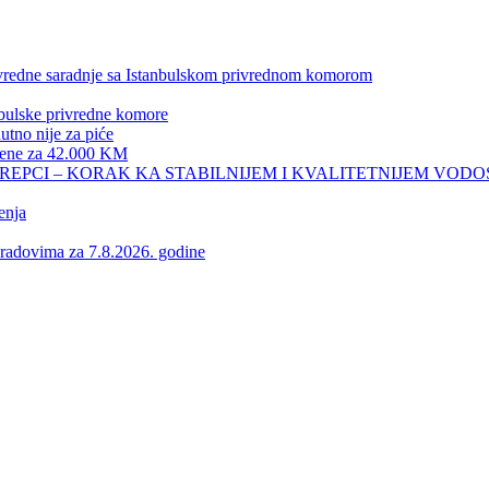
privredne saradnje sa Istanbulskom privrednom komorom
nbulske privredne komore
no nije za piće
 žene za 42.000 KM
REPCI – KORAK KA STABILNIJEM I KVALITETNIJEM VOD
enja
vima za 7.8.2026. godine