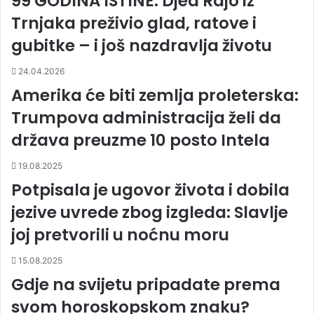
99 GODINA ISTINE: Djed Rajo iz
Trnjaka preživio glad, ratove i
gubitke – i još nazdravlja životu
24.04.2026
Amerika će biti zemlja proleterska:
Trumpova administracija želi da
država preuzme 10 posto Intela
19.08.2025
Potpisala je ugovor života i dobila
jezive uvrede zbog izgleda: Slavlje
joj pretvorili u noćnu moru
15.08.2025
Gdje na svijetu pripadate prema
svom horoskopskom znaku?