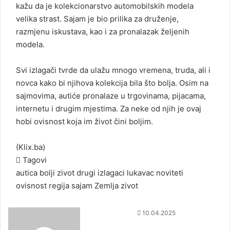
kažu da je kolekcionarstvo automobilskih modela
velika strast. Sajam je bio prilika za druženje,
razmjenu iskustava, kao i za pronalazak željenih
modela.
Svi izlagači tvrde da ulažu mnogo vremena, truda, ali i
novca kako bi njihova kolekcija bila što bolja. Osim na
sajmovima, autiće pronalaze u trgovinama, pijacama,
internetu i drugim mjestima. Za neke od njih je ovaj
hobi ovisnost koja im život čini boljim.
(
Klix.ba
)
Tagovi
autica
bolji zivot
drugi
izlagaci
lukavac
noviteti
ovisnost
regija
sajam
Zemlja
zivot
S
10.04.2025
e