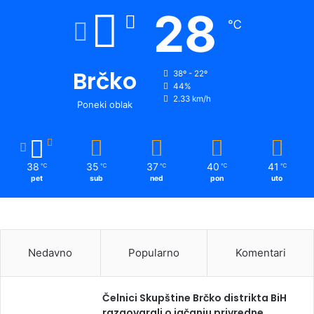
28
℃
Brčko
38º - 22º
44%
2.33 km/h
Poneki oblak
38
35
37
40
41
℃
℃
℃
℃
℃
pet
sub
ned
pon
uto
Nedavno
Popularno
Komentari
Čelnici Skupštine Brčko distrikta BiH
razgovarali o jačanju privredne