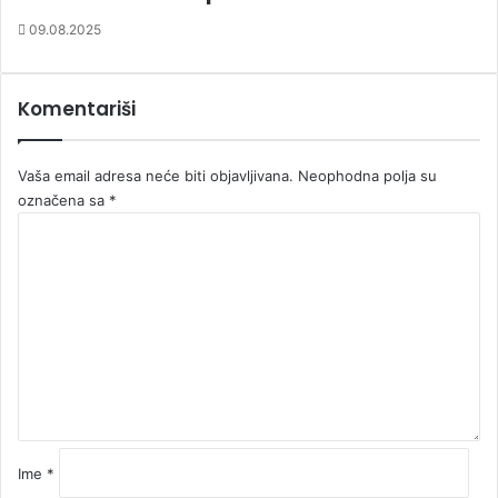
09.08.2025
Komentariši
Vaša email adresa neće biti objavljivana.
Neophodna polja su
označena sa
*
K
o
m
e
n
t
a
r
*
Ime
*