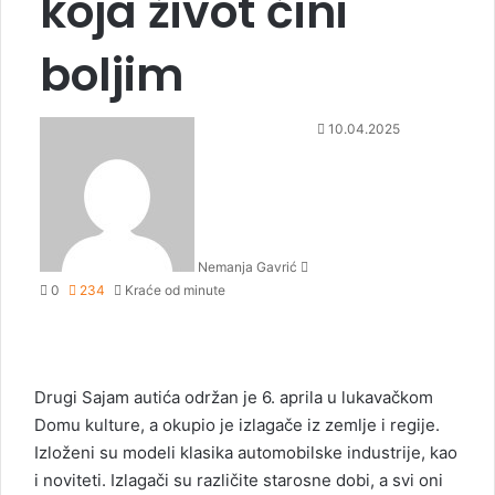
koja život čini
boljim
S
10.04.2025
e
n
d
a
n
Nemanja Gavrić
e
0
234
Kraće od minute
m
a
i
l
Drugi Sajam autića održan je 6. aprila u lukavačkom
Domu kulture, a okupio je izlagače iz zemlje i regije.
Izloženi su modeli klasika automobilske industrije, kao
i noviteti. Izlagači su različite starosne dobi, a svi oni