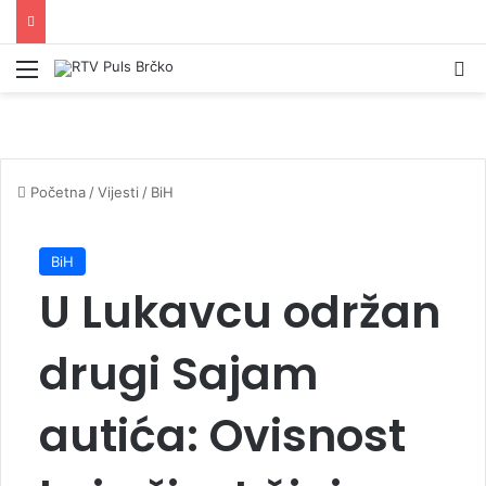
Izbornik
Pr
Početna
/
Vijesti
/
BiH
BiH
U Lukavcu održan
drugi Sajam
autića: Ovisnost