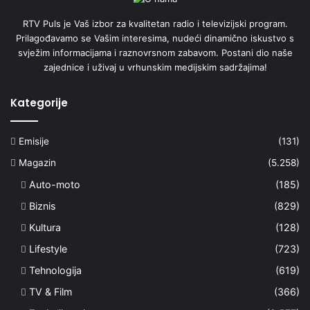
RTV Puls je Vaš izbor za kvalitetan radio i televizijski program.
Prilagođavamo se Vašim interesima, nudeći dinamično iskustvo s
svježim informacijama i raznovrsnom zabavom. Postani dio naše
zajednice i uživaj u vrhunskim medijskim sadržajima!
Kategorije
Emisije
(131)
Magazin
(5.258)
Auto-moto
(185)
Biznis
(829)
Kultura
(128)
Lifestyle
(723)
Tehnologija
(619)
TV & Film
(366)