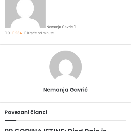
n
d
a
n
Nemanja Gavrić
e
0
234
Kraće od minute
m
a
i
l
Nemanja Gavrić
Povezani članci