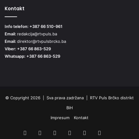
Kontakt
Info telefon: +387 66 510-961
Email:
redakcija@rtvpuls.ba
Email:
direktor@rtvpulsbrcko.ba
Viber: +387 66 863-529
Whatsapp: +387 66 863-529
© Copyright 2026 | Sva prava zadržana | RTV Puls Brčko distrikt
BiH
Impresum
Kontakt
Facebook
X
Pinterest
YouTube
Instagram
TikTok
Threa