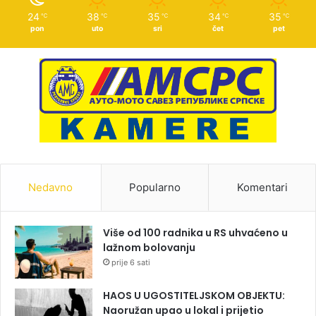
24
38
35
34
35
℃
℃
℃
℃
℃
pon
uto
sri
čet
pet
Nedavno
Popularno
Komentari
Više od 100 radnika u RS uhvaćeno u
lažnom bolovanju
prije 6 sati
HAOS U UGOSTITELJSKOM OBJEKTU:
Naoružan upao u lokal i prijetio