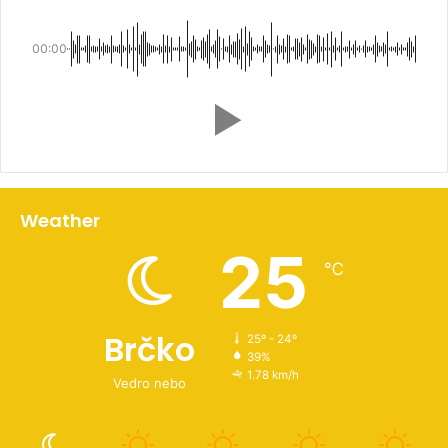
00:00
Weather
25
℃
Brčko
25º - 24º
39%
1.78 km/h
Vedro nebo