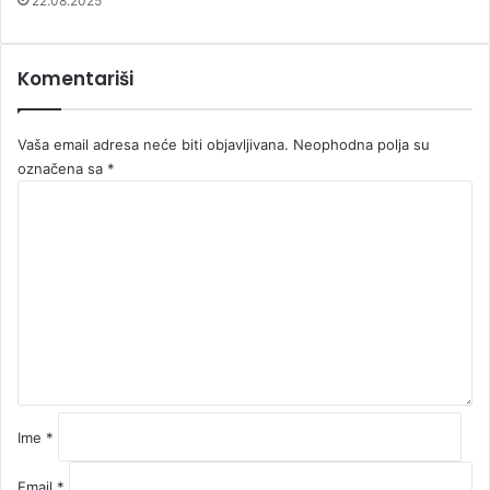
22.08.2025
Komentariši
Vaša email adresa neće biti objavljivana.
Neophodna polja su
označena sa
*
K
o
m
e
n
t
a
r
*
Ime
*
Email
*