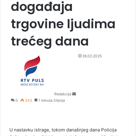
događaja
trgovine ljudima
trećeg dana
S
28.02.2025
e
n
d
a
n
Redakcija
e
0
343
1 minuta čitanja
m
a
i
l
U nastavku istrage, tokom današnjeg dana Policija