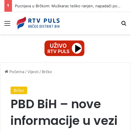
Pucnjava u Brčkom: Muškarac teško ranjen, napadači pobjegli na motociklima
Izbornik
Pr
Početna
/
Vijesti
/
Brčko
Brčko
PBD BiH – nove
informacije u vezi