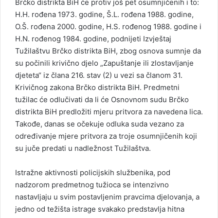
Brčko distrikta BiH će protiv još pet osumnjičenih i to:
H.H. rođena 1973. godine, Š.L. rođena 1988. godine,
O.Š. rođena 2000. godine, H.S. rođenog 1988. godine i
H.N. rođenog 1984. godine, podnijeti Izvještaj
Tužilaštvu Brčko distrikta BiH, zbog osnova sumnje da
su počinili krivično djelo „Zapuštanje ili zlostavljanje
djeteta“ iz člana 216. stav (2) u vezi sa članom 31.
Krivičnog zakona Brčko distrikta BiH. Predmetni
tužilac će odlučivati da li će Osnovnom sudu Brčko
distrikta BiH predložiti mjeru pritvora za navedena lica.
Takođe, danas se očekuje odluka suda vezano za
određivanje mjere pritvora za troje osumnjičenih koji
su juče predati u nadležnost Tužilaštva.
Istražne aktivnosti policijskih službenika, pod
nadzorom predmetnog tužioca se intenzivno
nastavljaju u svim postavljenim pravcima djelovanja, a
jedno od težišta istrage svakako predstavlja hitna