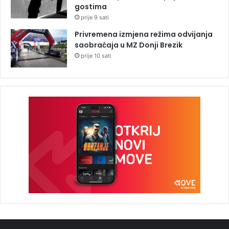
gostima
prije 9 sati
Privremena izmjena režima odvijanja
saobraćaja u MZ Donji Brezik
prije 10 sati