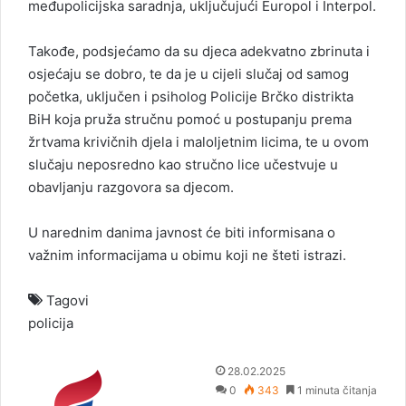
međupolicijska saradnja, uključujući Europol i Interpol.
Takođe, podsjećamo da su djeca adekvatno zbrinuta i
osjećaju se dobro, te da je u cijeli slučaj od samog
početka, uključen i psiholog Policije Brčko distrikta
BiH koja pruža stručnu pomoć u postupanju prema
žrtvama krivičnih djela i maloljetnim licima, te u ovom
slučaju neposredno kao stručno lice učestvuje u
obavljanju razgovora sa djecom.
U narednim danima javnost će biti informisana o
važnim informacijama u obimu koji ne šteti istrazi.
Tagovi
policija
S
28.02.2025
e
0
343
1 minuta čitanja