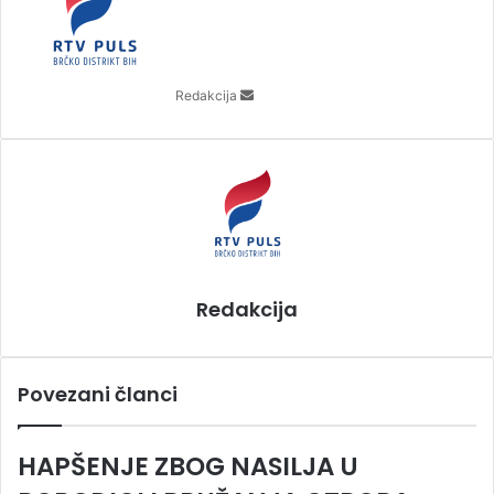
n
d
a
n
Redakcija
e
m
a
i
l
Redakcija
Povezani članci
HAPŠENJE ZBOG NASILJA U