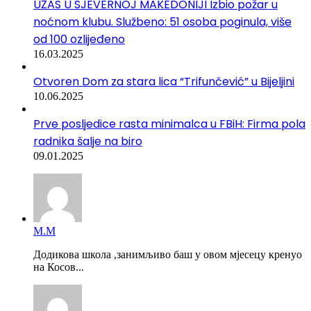
UŽAS U SJEVERNOJ MAKEDONIJI Izbio požar u
noćnom klubu. Službeno: 51 osoba poginula, više
od 100 ozlijeđeno
16.03.2025
Otvoren Dom za stara lica “Trifunčević” u Bijeljini
10.06.2025
Prve posljedice rasta minimalca u FBiH: Firma pola
radnika šalje na biro
09.01.2025
М.М
Додикова школа ,занимљиво баш у овом мјесецу кренуо
на Косов...