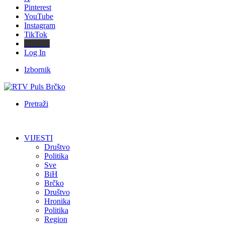
Pinterest
YouTube
Instagram
TikTok
Threads
Log In
Izbornik
Pretraži
VIJESTI
Društvo
Politika
Sve
BiH
Brčko
Društvo
Hronika
Politika
Region