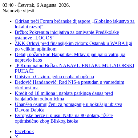
03:40 - Četvrtak, 6 Augusta. 2026.
Najnovije vijesti
Održan treći Forum brčanske dijaspore „Globalno iskustvo za
lokalni razvoj“
Brčko: Pokrenuta inicijativa za osnivanje Predškolske
ustanove „LOGOS“
ŽKK Orlovi pred finansijskim zidom: Ostanak u WABA ligi
po velikim upitnikom
Detalji požara kod Banjaluke: Mrtav pijan palio vatru, pa
napravio haos
JP Komunalno Brčko: NABAVLJENI AKUMULATORSKI
PUHAČI
Ubistvo u Cazinu, jedna osoba uhapšena
Đedović Handanović: Rad NIS-a presudan u vanrednim
okolnostima
Kredit od 18 miliona i naplata parkinga danas pred
banjalučkim odbornicima
Uhapšen osumnjičeni za pomaganje u pokušaju ubistva
Davora Dabića
Evropske berze u plusu: Nafta na 80 dolara, tržište
optimistično zbog Bliskog istoka
Facebook
X