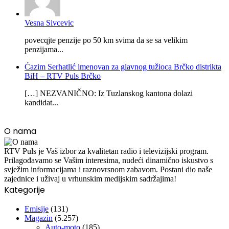
Vesna Sivcevic
povecqjte penzije po 50 km svima da se sa velikim
penzijama...
Ćazim Serhatlić imenovan za glavnog tužioca Brčko distrikta
BiH – RTV Puls Brčko
[…] NEZVANIČNO: Iz Tuzlanskog kantona dolazi
kandidat...
O nama
RTV Puls je Vaš izbor za kvalitetan radio i televizijski program.
Prilagođavamo se Vašim interesima, nudeći dinamično iskustvo s
svježim informacijama i raznovrsnom zabavom. Postani dio naše
zajednice i uživaj u vrhunskim medijskim sadržajima!
Kategorije
Emisije
(131)
Magazin
(5.257)
Auto-moto
(185)