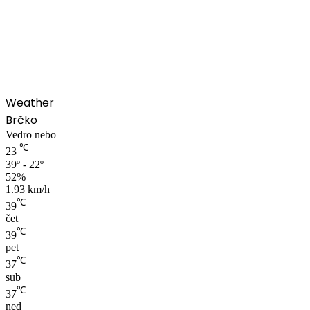
00:00
Weather
Brčko
Vedro nebo
℃
23
39º - 22º
52%
1.93 km/h
℃
39
čet
℃
39
pet
℃
37
sub
℃
37
ned