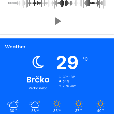
00:00
Weather
29
℃
Brčko
30º - 28º
34%
2.76 km/h
Vedro nebo
30
38
35
37
40
℃
℃
℃
℃
℃