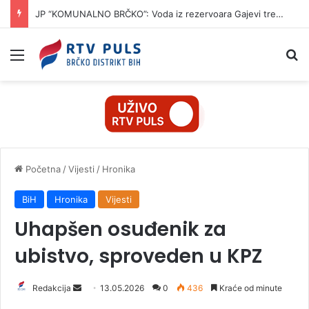
JP “KOMUNALNO BRČKO”: Voda iz rezervoara Gajevi trenutno nije za piće
Izbornik
Pr
Početna
/
Vijesti
/
Hronika
BiH
Hronika
Vijesti
Uhapšen osuđenik za
ubistvo, sproveden u KPZ
Redakcija
S
13.05.2026
0
436
Kraće od minute
e