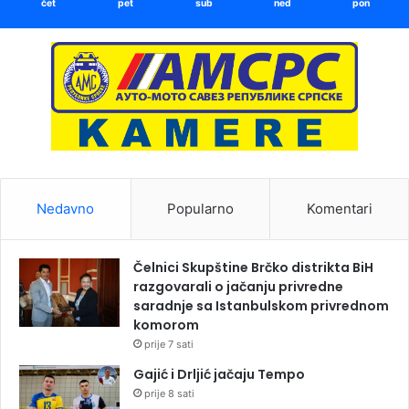
čet
pet
sub
ned
pon
Nedavno
Popularno
Komentari
Čelnici Skupštine Brčko distrikta BiH
razgovarali o jačanju privredne
saradnje sa Istanbulskom privrednom
komorom
prije 7 sati
Gajić i Drljić jačaju Tempo
prije 8 sati