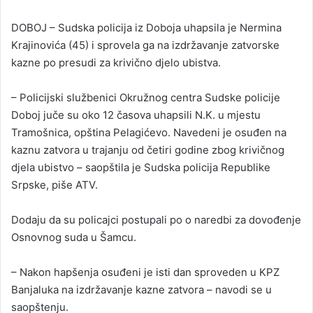
n
DOBOJ – Sudska policija iz Doboja uhapsila je Nermina
d
Krajinovića (45) i sprovela ga na izdržavanje zatvorske
a
kazne po presudi za krivično djelo ubistva.
n
e
– Policijski službenici Okružnog centra Sudske policije
m
a
Doboj juče su oko 12 časova uhapsili N.K. u mjestu
i
Tramošnica, opština Pelagićevo. Navedeni je osuđen na
l
kaznu zatvora u trajanju od četiri godine zbog krivičnog
djela ubistvo – saopštila je Sudska policija Republike
Srpske, piše ATV.
Dodaju da su policajci postupali po o naredbi za dovođenje
Osnovnog suda u Šamcu.
– Nakon hapšenja osuđeni je isti dan sproveden u KPZ
Banjaluka na izdržavanje kazne zatvora – navodi se u
saopštenju.