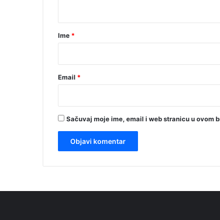
t
a
r
Ime
*
*
Email
*
Sačuvaj moje ime, email i web stranicu u ovom 