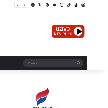
Facebook
X
Pinterest
YouTube
Instagram
TikTok
Threads
Log In
Mali Aleksej iz Teslića, prijevremeno rođena beba, dobio životnu bitku na UKC-u Srpske
Pretraži