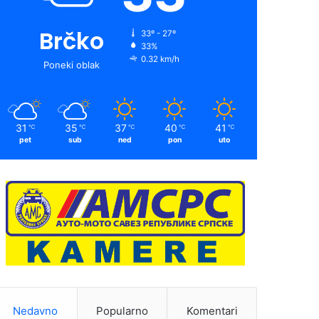
Brčko
33º - 27º
33%
0.32 km/h
Poneki oblak
31
35
37
40
41
℃
℃
℃
℃
℃
pet
sub
ned
pon
uto
Nedavno
Popularno
Komentari