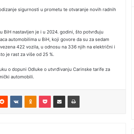
podizanje sigurnosti u prometu te otvaranje novih radnih
 u BiH nastavljen je i u 2024. godini, što potvrđuju
vaca automobilima u BiH, koji govore da su za sedam
ezena 422 vozila, u odnosu na 336 njih na električni i
o je rast za više od 25 %.
uku o dopuni Odluke o utvrđivanju Carinske tarife za
nički automobili.
Reddit
VKontakte
Odnoklassniki
Pocket
Podijeli putem Emaila
Štampaj