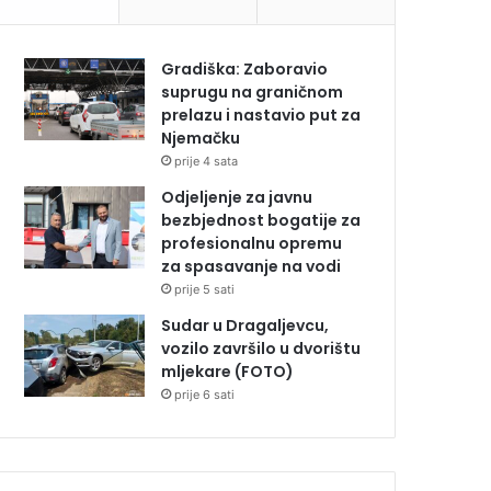
Gradiška: Zaboravio
suprugu na graničnom
prelazu i nastavio put za
Njemačku
prije 4 sata
Odjeljenje za javnu
bezbjednost bogatije za
profesionalnu opremu
za spasavanje na vodi
prije 5 sati
Sudar u Dragaljevcu,
vozilo završilo u dvorištu
mljekare (FOTO)
prije 6 sati