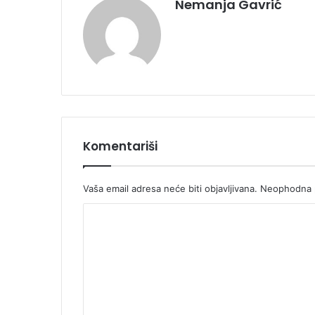
Nemanja Gavrić
Komentariši
Vaša email adresa neće biti objavljivana.
Neophodna p
K
o
m
e
n