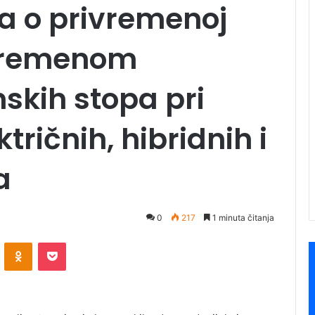
a o privremenoj
ivremenom
skih stopa pri
tričnih, hibridnih i
a
0
217
1 minuta čitanja
ontakte
Odnoklassniki
Pocket