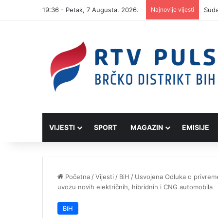
19:36 - Petak, 7 Augusta. 2026.
Najnovije vijesti
VIJESTI
SPORT
MAGAZIN
EMISIJE
Početna
/
Vijesti
/
BiH
/
Usvojena Odluka o privreme
uvozu novih električnih, hibridnih i CNG automobila
BiH