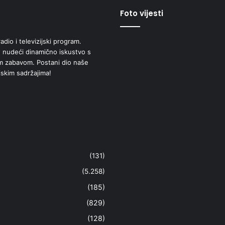
Foto vijesti
adio i televizijski program.
 nudeći dinamično iskustvo s
om zabavom. Postani dio naše
jskim sadržajima!
(131)
(5.258)
(185)
(829)
(128)