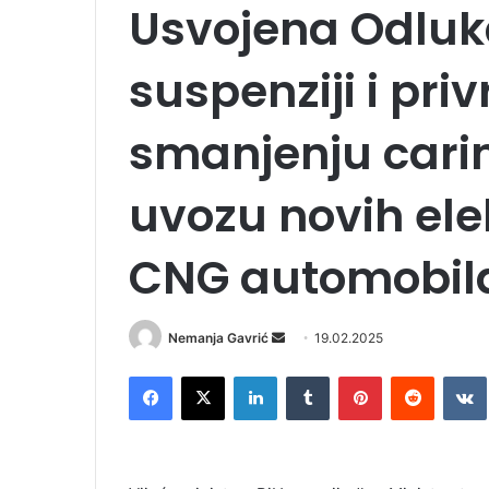
Usvojena Odluk
suspenziji i pr
smanjenju carin
uvozu novih elek
CNG automobil
Nemanja Gavrić
S
19.02.2025
e
Facebook
X
LinkedIn
Tumblr
Pinterest
Reddit
VK
n
d
a
n