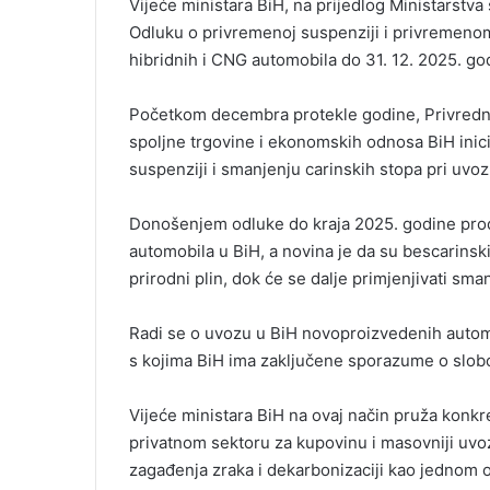
Vijeće ministara BiH, na prijedlog Ministarstva
e
Odluku o privremenoj suspenziji i privremenom
m
hibridnih i CNG automobila do 31. 12. 2025. god
a
i
l
Početkom decembra protekle godine, Privredna
spoljne trgovine i ekonomskih odnosa BiH inici
suspenziji i smanjenju carinskih stopa pri uvozu
Donošenjem odluke do kraja 2025. godine prod
automobila u BiH, a novina je da su bescarins
prirodni plin, dok će se dalje primjenjivati sm
Radi se o uvozu u BiH novoproizvedenih automo
s kojima BiH ima zaključene sporazume o slobo
Vijeće ministara BiH na ovaj način pruža konkr
privatnom sektoru za kupovinu i masovniji uvoz
zagađenja zraka i dekarbonizaciji kao jednom 