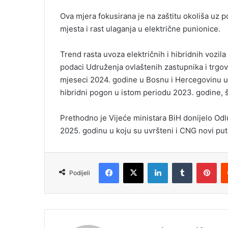
Ova mjera fokusirana je na zaštitu okoliša uz 
mjesta i rast ulaganja u električne punionice.
Trend rasta uvoza električnih i hibridnih vozila
podaci Udruženja ovlaštenih zastupnika i trgo
mjeseci 2024. godine u Bosnu i Hercegovinu uv
hibridni pogon u istom periodu 2023. godine, št
Prethodno je Vijeće ministara BiH donijelo Odl
2025. godinu u koju su uvršteni i CNG novi put
Facebook
X
LinkedIn
Tumblr
Pinterest
Podijeli