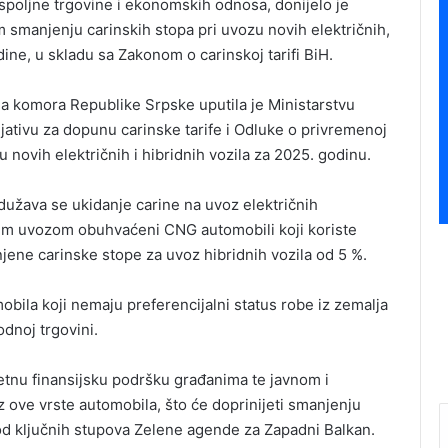
 spoljne trgovine i ekonomskih odnosa, donijelo je
 smanjenju carinskih stopa pri uvozu novih električnih,
ine, u skladu sa Zakonom o carinskoj tarifi BiH.
 komora Republike Srpske uputila je Ministarstvu
jativu za dopunu carinske tarife i Odluke o privremenoj
 novih električnih i hibridnih vozila za 2025. godinu.
užava se ukidanje carine na uvoz električnih
kim uvozom obuhvaćeni CNG automobili koji koriste
anjene carinske stope za uvoz hibridnih vozila od 5 %.
bila koji nemaju preferencijalni status robe iz zemalja
dnoj trgovini.
etnu finansijsku podršku građanima te javnom i
 ove vrste automobila, što će doprinijeti smanjenju
od ključnih stupova Zelene agende za Zapadni Balkan.