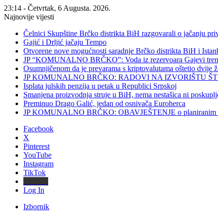
23:14 - Četvrtak, 6 Augusta. 2026.
Najnovije vijesti
Čelnici Skupštine Brčko distrikta BiH razgovarali o jačanju 
Gajić i Drljić jačaju Tempo
Otvorene nove mogućnosti saradnje Brčko distrikta BiH i Ista
JP “KOMUNALNO BRČKO”: Voda iz rezervoara Gajevi trenut
Osumnjičenom da je prevarama s kriptovalutama oštetio dvije
JP KOMUNALNO BRČKO: RADOVI NA IZVORIŠTU ŠT
Isplata julskih penzija u petak u Republici Srpskoj
Smanjena proizvodnja struje u BiH, nema nestašica ni poskuplj
Preminuo Drago Galić, jedan od osnivača Euroherca
JP KOMUNALNO BRČKO: OBAVJEŠTENJE o planiranim rado
Facebook
X
Pinterest
YouTube
Instagram
TikTok
Threads
Log In
Izbornik