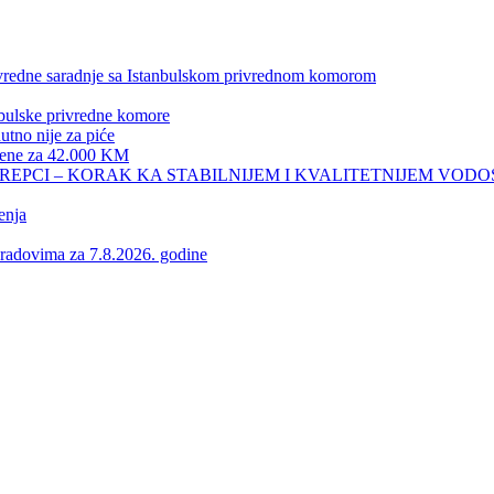
privredne saradnje sa Istanbulskom privrednom komorom
nbulske privredne komore
no nije za piće
 žene za 42.000 KM
REPCI – KORAK KA STABILNIJEM I KVALITETNIJEM VOD
enja
vima za 7.8.2026. godine