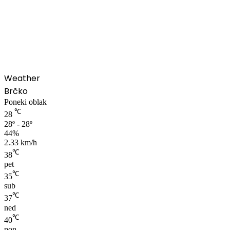
00:00
Weather
Brčko
Poneki oblak
℃
28
28º - 28º
44%
2.33 km/h
℃
38
pet
℃
35
sub
℃
37
ned
℃
40
pon