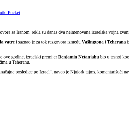
niki
Pocket
govora sa Iranom, rekla su danas dva neimenovana izraelska vojna zvani
da vatre
i saznao je za tok razgovora između
Vašingtona
i
Teherana
ije ove godine, izraelski premijer
Benjamin Netanjahu
bio u tesnoj ko
ežima u Teheranu.
načajne posledice po Izrael”, naveo je Njujork tajms, komentarišući nav