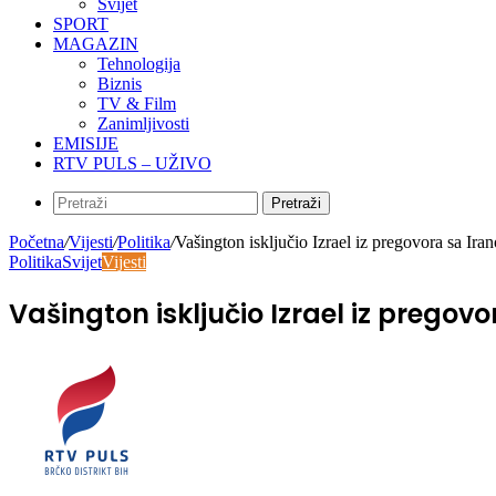
Svijet
SPORT
MAGAZIN
Tehnologija
Biznis
TV & Film
Zanimljivosti
EMISIJE
RTV PULS – UŽIVO
Pretraži
Početna
/
Vijesti
/
Politika
/
Vašington isključio Izrael iz pregovora sa Ira
Politika
Svijet
Vijesti
Vašington isključio Izrael iz pregov