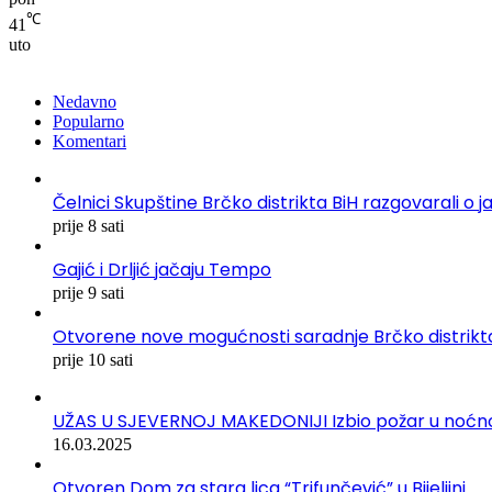
℃
41
uto
Nedavno
Popularno
Komentari
Čelnici Skupštine Brčko distrikta BiH razgovarali
prije 8 sati
Gajić i Drljić jačaju Tempo
prije 9 sati
Otvorene nove mogućnosti saradnje Brčko distrikta
prije 10 sati
UŽAS U SJEVERNOJ MAKEDONIJI Izbio požar u noćnom 
16.03.2025
Otvoren Dom za stara lica “Trifunčević” u Bijeljini