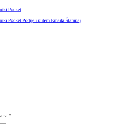
niki
Pocket
niki
Pocket
Podijeli putem Emaila
Štampaj
na sa
*