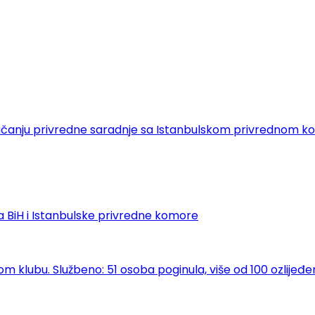
 o jačanju privredne saradnje sa Istanbulskom privrednom
 BiH i Istanbulske privredne komore
klubu. Službeno: 51 osoba poginula, više od 100 ozlijeđe