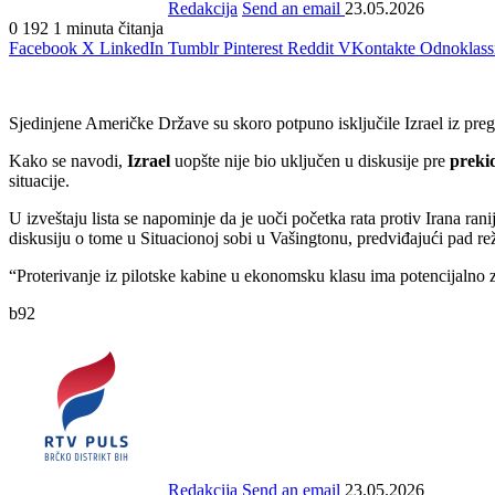
Redakcija
Send an email
23.05.2026
0
192
1 minuta čitanja
Facebook
X
LinkedIn
Tumblr
Pinterest
Reddit
VKontakte
Odnoklass
Sjedinjene Američke Države su skoro potpuno isključile Izrael iz pre
Kako se navodi,
Izrael
uopšte nije bio uključen u diskusije pre
preki
situacije.
U izveštaju lista se napominje da je uoči početka rata protiv Irana ran
diskusiju o tome u Situacionoj sobi u Vašingtonu, predviđajući pad r
“Proterivanje iz pilotske kabine u ekonomsku klasu ima potencijalno z
b92
Redakcija
Send an email
23.05.2026