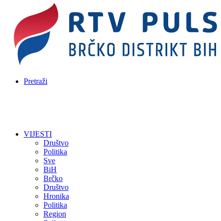
Pretraži
VIJESTI
Društvo
Politika
Sve
BiH
Brčko
Društvo
Hronika
Politika
Region