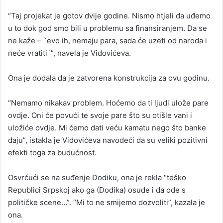
“Taj projekat je gotov dvije godine. Nismo htjeli da uđemo
u to dok god smo bili u problemu sa finansiranjem. Da se
ne kaže – `evo ih, nemaju para, sada će uzeti od naroda i
neće vratiti`”, navela je Vidovićeva.
Ona je dodala da je zatvorena konstrukcija za ovu godinu.
“Nemamo nikakav problem. Hoćemo da ti ljudi ulože pare
ovdje. Oni će povući te svoje pare što su otišle vani i
uložiće ovdje. Mi ćemo dati veću kamatu nego što banke
daju”, istakla je Vidovićeva navodeći da su veliki pozitivni
efekti toga za budućnost.
Osvrćući se na suđenje Dodiku, ona je rekla “teško
Republici Srpskoj ako ga (Dodika) osude i da ode s
političke scene…”. “Mi to ne smijemo dozvoliti”, kazala je
ona.