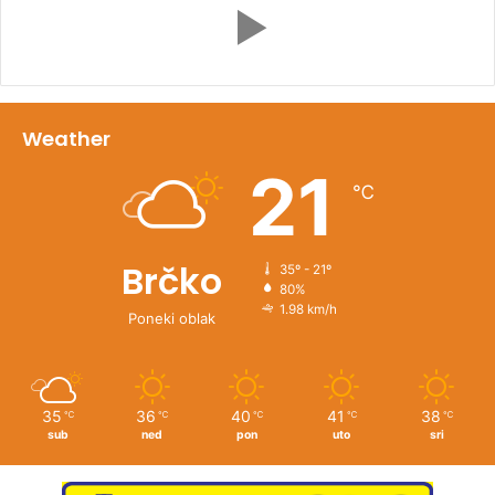
Weather
21
℃
Brčko
35º - 21º
80%
1.98 km/h
Poneki oblak
35
36
40
41
38
℃
℃
℃
℃
℃
sub
ned
pon
uto
sri