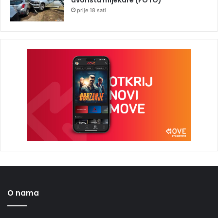
prije 18 sati
O nama