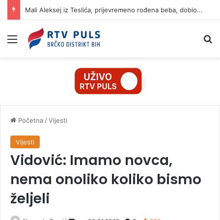
Mali Aleksej iz Teslića, prijevremeno rođena beba, dobio životnu bitku na UKC-u Srpske
Izbornik
Pr
Početna
/
Vijesti
Vijesti
Vidović: Imamo novca,
nema onoliko koliko bismo
željeli