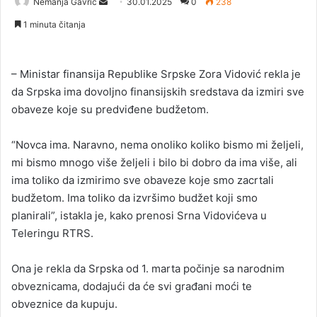
Nemanja Gavrić
S
30.01.2025
0
238
e
1 minuta čitanja
n
d
a
– Ministar finansija Republike Srpske Zora Vidović rekla je
n
da Srpska ima dovoljno finansijskih sredstava da izmiri sve
e
obaveze koje su predviđene budžetom.
m
a
“Novca ima. Naravno, nema onoliko koliko bismo mi željeli,
i
mi bismo mnogo više željeli i bilo bi dobro da ima više, ali
l
ima toliko da izmirimo sve obaveze koje smo zacrtali
budžetom. Ima toliko da izvršimo budžet koji smo
planirali”, istakla je, kako prenosi Srna Vidovićeva u
Teleringu RTRS.
Ona je rekla da Srpska od 1. marta počinje sa narodnim
obveznicama, dodajući da će svi građani moći te
obveznice da kupuju.