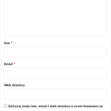
m
e
n
t
a
r
Ime
*
*
Email
*
Web stranica
Sačuvaj moje ime, email i web stranicu u ovom browseru za