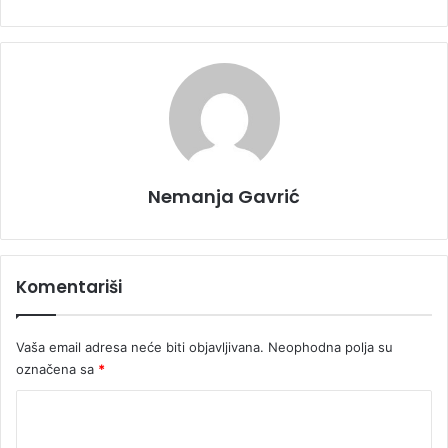
Nemanja Gavrić
Komentariši
Vaša email adresa neće biti objavljivana.
Neophodna polja su
označena sa
*
K
o