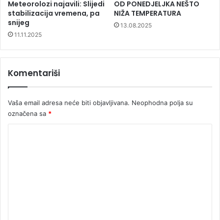
Meteorolozi najavili: Slijedi
OD PONEDJELJKA NEŠTO
stabilizacija vremena, pa
NIŽA TEMPERATURA
snijeg
13.08.2025
11.11.2025
Komentariši
Vaša email adresa neće biti objavljivana.
Neophodna polja su
označena sa
*
K
o
m
e
n
t
a