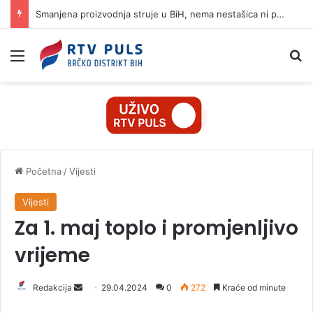
Smanjena proizvodnja struje u BiH, nema nestašica ni poskupljenja
Izbornik
Pr
Početna
/
Vijesti
Vijesti
Za 1. maj toplo i promjenljivo
vrijeme
Redakcija
S
29.04.2024
0
272
Kraće od minute
e