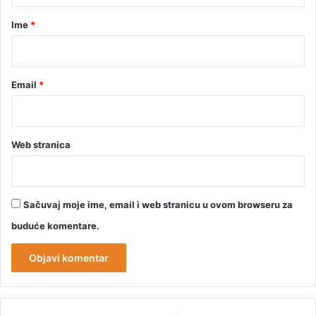
r
Ime
*
*
Email
*
Web stranica
Sačuvaj moje ime, email i web stranicu u ovom browseru za
buduće komentare.