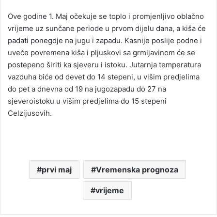
n
Ove godine 1. Maj očekuje se toplo i promjenljivo oblačno
d
vrijeme uz sunčane periode u prvom dijelu dana, a kiša će
a
padati ponegdje na jugu i zapadu. Kasnije poslije podne i
n
uveče povremena kiša i pljuskovi sa grmljavinom će se
e
postepeno širiti ka sjeveru i istoku. Jutarnja temperatura
m
a
vazduha biće od devet do 14 stepeni, u višim predjelima
i
do pet a dnevna od 19 na jugozapadu do 27 na
l
sjeveroistoku u višim predjelima do 15 stepeni
Celzijusovih.
prvi maj
Vremenska prognoza
vrijeme