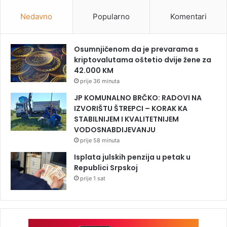
Nedavno
Popularno
Komentari
Osumnjičenom da je prevarama s
kriptovalutama oštetio dvije žene za
42.000 KM
prije 36 minuta
JP KOMUNALNO BRČKO: RADOVI NA
IZVORIŠTU ŠTREPCI – KORAK KA
STABILNIJEM I KVALITETNIJEM
VODOSNABDIJEVANJU
prije 58 minuta
Isplata julskih penzija u petak u
Republici Srpskoj
prije 1 sat