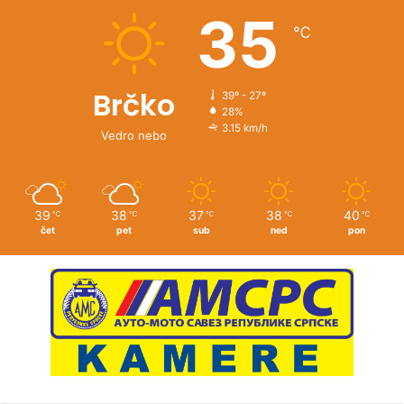
35
℃
Brčko
39º - 27º
28%
3.15 km/h
Vedro nebo
39
38
37
38
40
℃
℃
℃
℃
℃
čet
pet
sub
ned
pon