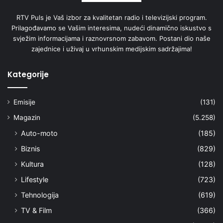
RTV Puls je Vaš izbor za kvalitetan radio i televizijski program.
Prilagođavamo se Vašim interesima, nudeći dinamično iskustvo s
svježim informacijama i raznovrsnom zabavom. Postani dio naše
zajednice i uživaj u vrhunskim medijskim sadržajima!
Kategorije
Emisije
(131)
Magazin
(5.258)
Auto-moto
(185)
Biznis
(829)
Kultura
(128)
Lifestyle
(723)
Tehnologija
(619)
TV & Film
(366)