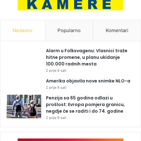
Nedavno
Popularno
Komentari
Alarm u Folksvagenu: Vlasnici traže
hitne promene, u planu ukidanje
100.000 radnih mesta
prije 9 sati
Amerika objavila nove snimke NLO-a
prije 9 sati
Penzija sa 65 godina odlazi u
prošlost: Evropa pomjera granicu,
negdje će se raditi i do 74. godine
prije 9 sati