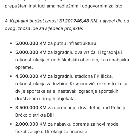
prepuštam institucijama nadležnim i odgovornim za isto.
4.
Kapitalni budžet iznosi
31.201.746,48 KM
, najveći dio od
ovog iznosa ide za sljedeće projekte:
5.000.000 KM
za putnu infrastrukturu,
5.000.000 KM
za izgradnju dva vrtića, i izgradnja i
rekonstrukcija drugih školskih objekata, kao i nabavka
opreme,
4.500.000 KM
za izgradnju stadiona FK Ilićka,
rekonstrukcija zadužbine Krsmanović, rekonstrukciju
dvije sportske sale, nastavak izgradnje sportskih,
društvenih i drugih objekata,
3.500.000 KM
za opremanje i kvalitetniji rad Policije
Brčko distrikta BiH,
2.000.000 KM
za nabavku opreme za novi model
fiskalizacije u Direkciji za finansije