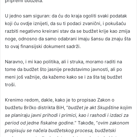
pripremi budžeta.
U jedno sam siguran: da ću do kraja ogoliti svaki podatak
koji ću ovdje iznijeti, da su ti podaci zvanični, i pokušaću
razbiti negativno kreirani stav da se budžet krije kao zmija
noge, odnosno da samo odabrani imaju šansu da znaju šta
to ovaj finansijski dokument sadrži.
Naravno, i mi kao politika, ali i struka, moramo raditi na
tome da budžet što jasnije predstavimo javnosti, ali po
meni još važnije, da kažemo kako se i za šta taj budžet
troši.
Krenimo redom, dakle, kako je to propisao Zakon o
budžetu Brčko distrikta BiH, “
budžet je akt Skupštine kojim
se planiraju javni prihodi i primici, kao i rashodi i izdaci za
period od jedne fiskalne godine.
” Takođe, “
ovim zakonom
propisuju se načela budžetskog procesa, budžetski