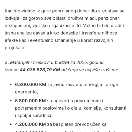
Kao što vidimo iz gore pobrojanog dobar dio sredstava se
izdvaja i za gotovo sve oblasti društva mladi, penzioneri,
nezaposleni, vjerske organizacije itd. Važno bi bilo uraditi
jasnu analizu davanja kroz donacije i transfere njihove
efekte kao i eventualno smanjenje u korist razvojnih
projekata.
3.
Materijalni troškovi u budžet za 2025. godinu
iznose
44.035.828,79 KM
od čega se najviše troši na:
6.300.000 KM
za javnu rasvjetu, energiju i druge
energente,
5.800.000 KM
su ugovori o privremenim i
povremenim poslovima i o djelu, komisije, konsultanti
i spoljni saradnici,
4.200.000 KM
za besplatan prevoz učenika,