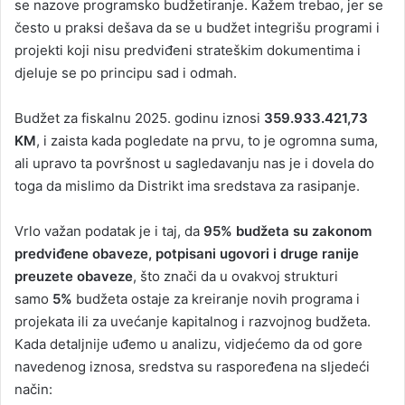
se nazove programsko budžetiranje. Kažem trebao, jer se
često u praksi dešava da se u budžet integrišu programi i
projekti koji nisu predviđeni strateškim dokumentima i
djeluje se po principu sad i odmah.
Budžet za fiskalnu 2025. godinu iznosi
359.933.421,73
KM
, i zaista kada pogledate na prvu, to je ogromna suma,
ali upravo ta površnost u sagledavanju nas je i dovela do
toga da mislimo da Distrikt ima sredstava za rasipanje.
Vrlo važan podatak je i taj, da
95% budžeta su zakonom
predviđene obaveze,
potpisani ugovori i druge ranije
preuzete obaveze
, što znači da u ovakvoj strukturi
samo
5%
budžeta ostaje za kreiranje novih programa i
projekata ili za uvećanje kapitalnog i razvojnog budžeta.
Kada detaljnije uđemo u analizu, vidjećemo da od gore
navedenog iznosa, sredstva su raspoređena na sljedeći
način: