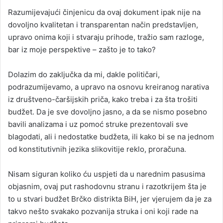
Razumijevajući činjenicu da ovaj dokument ipak nije na
dovoljno kvalitetan i transparentan način predstavljen,
upravo onima koji i stvaraju prihode, tražio sam razloge,
bar iz moje perspektive – zašto je to tako?
Dolazim do zaključka da mi, dakle političari,
podrazumijevamo, a upravo na osnovu kreiranog narativa
iz društveno-čaršijskih priča, kako treba i za šta trošiti
budžet. Da je sve dovoljno jasno, a da se nismo posebno
bavili analizama i uz pomoć struke prezentovali sve
blagodati, ali i nedostatke budžeta, ili kako bi se na jednom
od konstitutivnih jezika slikovitije reklo, proračuna.
Nisam siguran koliko ću uspjeti da u narednim pasusima
objasnim, ovaj put rashodovnu stranu i razotkrijem šta je
to u stvari budžet Brčko distrikta BiH, jer vjerujem da je za
takvo nešto svakako pozvanija struka i oni koji rade na