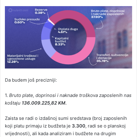
Da budem još precizniji:
1.
Bruto plate, doprinosi i naknade troškova zaposlenih nas
koštaju
136.009.225,82 KM.
Zaista se radi o izdašnoj sumi sredstava (broj zaposlenih
koji platu primaju iz budžeta je
3.300
, radi se o planskoj
vrijednosti), ali kada analiziram i budžete na drugim