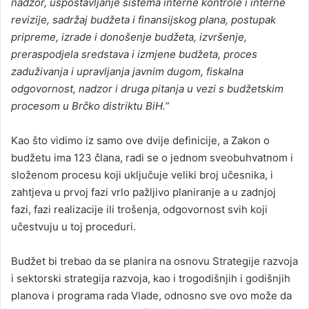
nadzor, uspostavljanje sistema interne kontrole i interne
revizije, sadržaj budžeta i finansijskog plana, postupak
pripreme, izrade i donošenje budžeta, izvršenje,
preraspodjela sredstava i izmjene budžeta, proces
zaduživanja i upravljanja javnim dugom, fiskalna
odgovornost, nadzor i druga pitanja u vezi s budžetskim
procesom u Brčko distriktu BiH.
”
Kao što vidimo iz samo ove dvije definicije, a Zakon o
budžetu ima 123 člana, radi se o jednom sveobuhvatnom i
složenom procesu koji uključuje veliki broj učesnika, i
zahtjeva u prvoj fazi vrlo pažljivo planiranje a u zadnjoj
fazi, fazi realizacije ili trošenja, odgovornost svih koji
učestvuju u toj proceduri.
Budžet bi trebao da se planira na osnovu Strategije razvoja
i sektorski strategija razvoja, kao i trogodišnjih i godišnjih
planova i programa rada Vlade, odnosno sve ovo može da