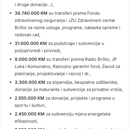
i druge donacije…),
36.740.000 KM
su transferi prema Fondu
zdravstvenog osiguranja i JZU Zdravstveni centar
Brčko za razne usluge, programe, nabavka opreme i
redovan rad,
31.000.000 KM
za podsticaje i subvencije u
poljoprivredi i privredi,
9.000.000 KM
su transferi prema Radio Brčko, JP
Luka i Komunalno, Razvojno garantni fond, Zavod za
planiranje, projektovanje i razvoj i dr.,
3.300.000
KM
za stipendije, besplatne udžbenike,
donacije za maturante i subvencije za privatne vrtiće,
2.550.000 KM
za donacije, projekte i programe u
sportu i kulturi,
2.450.000 KM
za subvenciju mjera energetske
efikasnosti,