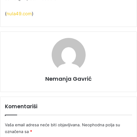
(
nula49.com
)
Nemanja Gavrić
Komentariši
Vaša email adresa neće biti objavljivana.
Neophodna polja su
označena sa
*