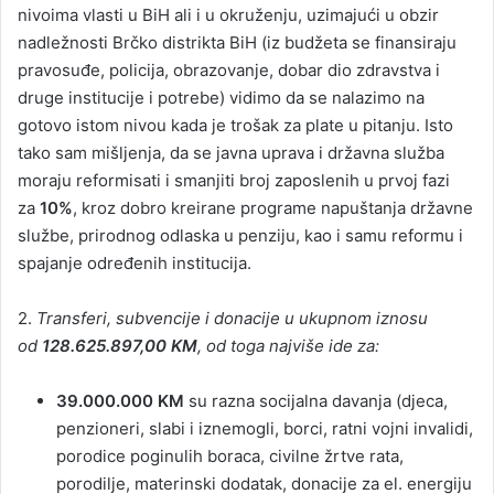
nivoima vlasti u BiH ali i u okruženju, uzimajući u obzir
nadležnosti Brčko distrikta BiH (iz budžeta se finansiraju
pravosuđe, policija, obrazovanje, dobar dio zdravstva i
druge institucije i potrebe) vidimo da se nalazimo na
gotovo istom nivou kada je trošak za plate u pitanju. Isto
tako sam mišljenja, da se javna uprava i državna služba
moraju reformisati i smanjiti broj zaposlenih u prvoj fazi
za
10%
, kroz dobro kreirane programe napuštanja državne
službe, prirodnog odlaska u penziju, kao i samu reformu i
spajanje određenih institucija.
2.
Transferi, subvencije i donacije u ukupnom iznosu
od
128.625.897,00 KM
, od toga najviše ide za:
39.000.000 KM
su razna socijalna davanja (djeca,
penzioneri, slabi i iznemogli, borci, ratni vojni invalidi,
porodice poginulih boraca, civilne žrtve rata,
porodilje, materinski dodatak, donacije za el. energiju