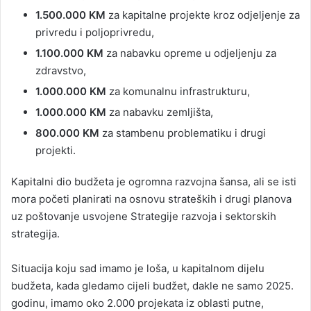
1.500.000 KM
za kapitalne projekte kroz odjeljenje za
privredu i poljoprivredu,
1.100.000 KM
za nabavku opreme u odjeljenju za
zdravstvo,
1.000.000 KM
za komunalnu infrastrukturu,
1.000.000 KM
za nabavku zemljišta,
800.000 KM
za stambenu problematiku i drugi
projekti.
Kapitalni dio budžeta je ogromna razvojna šansa, ali se isti
mora početi planirati na osnovu strateških i drugi planova
uz poštovanje usvojene Strategije razvoja i sektorskih
strategija.
Situacija koju sad imamo je loša, u kapitalnom dijelu
budžeta, kada gledamo cijeli budžet, dakle ne samo 2025.
godinu, imamo oko 2.000 projekata iz oblasti putne,