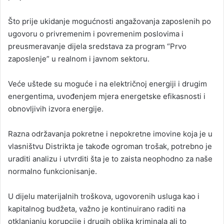
Što prije ukidanje mogućnosti angažovanja zaposlenih po
ugovoru o privremenim i povremenim poslovima i
preusmeravanje dijela sredstava za program “Prvo
zaposlenje” u realnom i javnom sektoru.
Veće uštede su moguće i na električnoj energiji i drugim
energentima, uvođenjem mjera energetske efikasnosti i
obnovljivih izvora energije.
Razna održavanja pokretne i nepokretne imovine koja je u
vlasništvu Distrikta je takođe ogroman trošak, potrebno je
uraditi analizu i utvrditi šta je to zaista neophodno za naše
normalno funkcionisanje.
U dijelu materijalnih troškova, ugovorenih usluga kao i
kapitalnog budžeta, važno je kontinuirano raditi na
otklanjanju korupcije i drugih oblika kriminala ali to