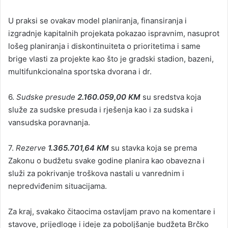
U praksi se ovakav model planiranja, finansiranja i
izgradnje kapitalnih projekata pokazao ispravnim, nasuprot
lošeg planiranja i diskontinuiteta o prioritetima i same
brige vlasti za projekte kao što je gradski stadion, bazeni,
multifunkcionalna sportska dvorana i dr.
6.
Sudske presude
2.160.059,00 KM
su sredstva koja
služe za sudske presuda i rješenja kao i za sudska i
vansudska poravnanja.
7.
Rezerve
1.365.701,64 KM
su stavka koja se prema
Zakonu o budžetu svake godine planira kao obavezna i
služi za pokrivanje troškova nastali u vanrednim i
nepredviđenim situacijama.
Za kraj, svakako čitaocima ostavljam pravo na komentare i
stavove, prijedloge i ideje za poboljšanje budžeta Brčko