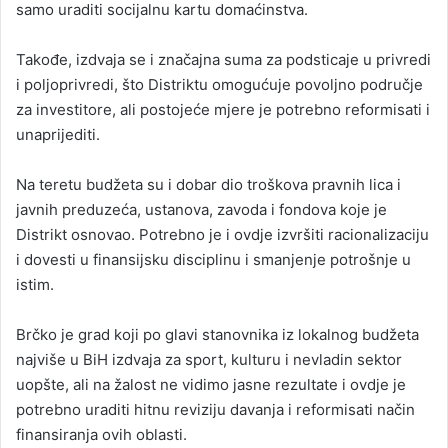
samo uraditi socijalnu kartu domaćinstva.
Takođe, izdvaja se i značajna suma za podsticaje u privredi
i poljoprivredi, što Distriktu omogućuje povoljno područje
za investitore, ali postojeće mjere je potrebno reformisati i
unaprijediti.
Na teretu budžeta su i dobar dio troškova pravnih lica i
javnih preduzeća, ustanova, zavoda i fondova koje je
Distrikt osnovao. Potrebno je i ovdje izvršiti racionalizaciju
i dovesti u finansijsku disciplinu i smanjenje potrošnje u
istim.
Brčko je grad koji po glavi stanovnika iz lokalnog budžeta
najviše u BiH izdvaja za sport, kulturu i nevladin sektor
uopšte, ali na žalost ne vidimo jasne rezultate i ovdje je
potrebno uraditi hitnu reviziju davanja i reformisati način
finansiranja ovih oblasti.