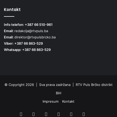
Kontakt
Info telefon: +387 66 510-961
Email:
redakcija@rtvpuls.ba
Email:
direktor@rtvpulsbrcko.ba
Viber: +387 66 863-529
Whatsapp: +387 66 863-529
© Copyright 2026 | Sva prava zadržana | RTV Puls Brčko distrikt
BiH
Impresum
Kontakt
Facebook
X
Pinterest
YouTube
Instagram
TikTok
Threa