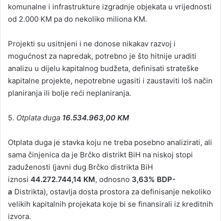
komunalne i infrastrukture izgradnje objekata u vrijednosti
od 2.000 KM pa do nekoliko miliona KM.
Projekti su usitnjeni i ne donose nikakav razvoj i
mogućnost za napredak, potrebno je što hitnije uraditi
analizu u dijelu kapitalnog budžeta, definisati strateške
kapitalne projekte, nepotrebne ugasiti i zaustaviti loš način
planiranja ili bolje reći neplaniranja.
5.
Otplata duga
16.534.963,00 KM
Otplata duga je stavka koju ne treba posebno analizirati, ali
sama činjenica da je Brčko distrikt BiH na niskoj stopi
zaduženosti (javni dug Brčko distrikta BiH
iznosi
44.272.744,14 KM
, odnosno
3,63% BDP-
a
Distrikta), ostavlja dosta prostora za definisanje nekoliko
velikih kapitalnih projekata koje bi se finansirali iz kreditnih
izvora.