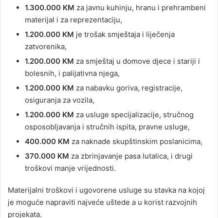
1.300.000 KM
za javnu kuhinju, hranu i prehrambeni
materijal i za reprezentaciju,
1.200.000 KM
je trošak smještaja i liječenja
zatvorenika,
1.200.000 KM
za smještaj u domove djece i stariji i
bolesnih, i palijativna njega,
1.200.000 KM
za nabavku goriva, registracije,
osiguranja za vozila,
1.200.000 KM
za usluge specijalizacije, stručnog
osposobljavanja i stručnih ispita, pravne usluge,
400.000 KM
za naknade skupštinskim poslanicima,
370.000 KM
za zbrinjavanje pasa lutalica, i drugi
troškovi manje vrijednosti.
Materijalni troškovi i ugovorene usluge su stavka na kojoj
je moguće napraviti najveće uštede a u korist razvojnih
projekata.