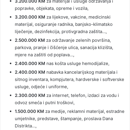
3.200.000 KM
za materijal i usluge održavanja i
popravke, objekata, opreme i vozila,
3.200.000 KM
za lijekove, vakcine, medicinski
materijal, osiguranje radnika, banjsko-klimatsko
liječenje, dezinfekcija, protivgradna zaštita…,
2.500.000 KM
za održavanje zelenih površina,
parkova, pranje i čišćenje ulica, sanacija klizišta,
mjere na zaštiti od poplava…,
2.400.000 KM
nas košta usluge hemodijalize,
2.400.000 KM
nabavka kancelarijskog materijala i
sitnog inventara, kompjutera, hardverske i softverske
usluge, odjeće i uniforme,
2.300.000 KM
za internet, telefon, izdaci za vodu i
odvoz smeća i putni troškovi,
1.500.000 KM
za medije, reklamni materijal, estradne
umjetnike, predstave, štampanje, proslava Dana
Distrikta…,