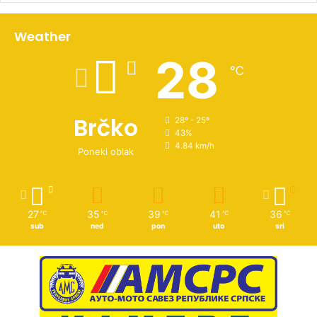
Weather
28
℃
Brčko
28º - 25º
43%
4.84 km/h
Poneki oblak
27
35
39
41
36
℃
℃
℃
℃
℃
sub
ned
pon
uto
sri