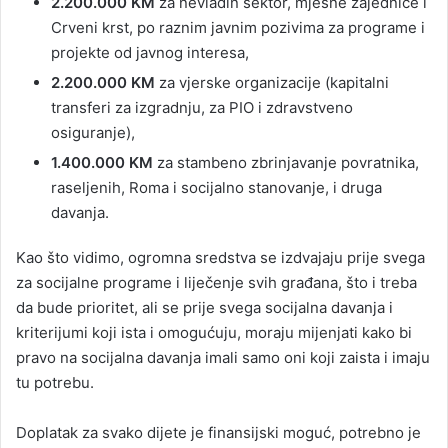
2.200.000 KM
za nevladin sektor, mjesne zajednice i
Crveni krst, po raznim javnim pozivima za programe i
projekte od javnog interesa,
2.200.000 KM
za vjerske organizacije (kapitalni
transferi za izgradnju, za PIO i zdravstveno
osiguranje),
1.400.000 KM
za stambeno zbrinjavanje povratnika,
raseljenih, Roma i socijalno stanovanje, i druga
davanja.
Kao što vidimo, ogromna sredstva se izdvajaju prije svega
za socijalne programe i liječenje svih građana, što i treba
da bude prioritet, ali se prije svega socijalna davanja i
kriterijumi koji ista i omogućuju, moraju mijenjati kako bi
pravo na socijalna davanja imali samo oni koji zaista i imaju
tu potrebu.
Doplatak za svako dijete je finansijski moguć, potrebno je