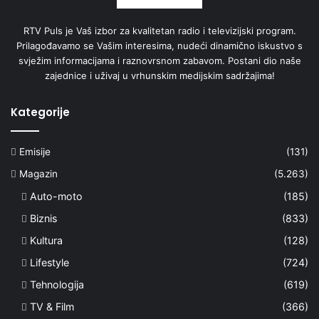
RTV Puls je Vaš izbor za kvalitetan radio i televizijski program.
Prilagođavamo se Vašim interesima, nudeći dinamično iskustvo s
svježim informacijama i raznovrsnom zabavom. Postani dio naše
zajednice i uživaj u vrhunskim medijskim sadržajima!
Kategorije
Emisije
(131)
Magazin
(5.263)
Auto-moto
(185)
Biznis
(833)
Kultura
(128)
Lifestyle
(724)
Tehnologija
(619)
TV & Film
(366)