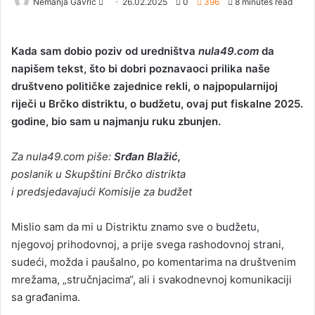
Nemanja Gavrić
S
26.02.2025
0
396
8 minutes read
e
n
Kada sam dobio poziv od uredništva
nula49.com
da
d
napišem tekst, što bi dobri poznavaoci prilika naše
a
društveno političke zajednice rekli, o najpopularnijoj
n
riječi u Brčko distriktu, o budžetu, ovaj put fiskalne 2025.
e
godine, bio sam u najmanju ruku zbunjen.
m
a
i
Za nula49.com piše:
Srđan Blažić,
l
poslanik u Skupštini Brčko distrikta
i predsjedavajući Komisije za budžet
Mislio sam da mi u Distriktu znamo sve o budžetu,
njegovoj prihodovnoj, a prije svega rashodovnoj strani,
sudeći, možda i paušalno, po komentarima na društvenim
mrežama, „stručnjacima“, ali i svakodnevnoj komunikaciji
sa građanima.