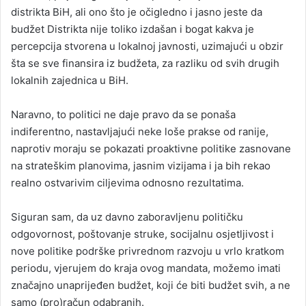
distrikta BiH, ali ono što je očigledno i jasno jeste da
budžet Distrikta nije toliko izdašan i bogat kakva je
percepcija stvorena u lokalnoj javnosti, uzimajući u obzir
šta se sve finansira iz budžeta, za razliku od svih drugih
lokalnih zajednica u BiH.
Naravno, to politici ne daje pravo da se ponaša
indiferentno, nastavljajući neke loše prakse od ranije,
naprotiv moraju se pokazati proaktivne politike zasnovane
na strateškim planovima, jasnim vizijama i ja bih rekao
realno ostvarivim ciljevima odnosno rezultatima.
Siguran sam, da uz davno zaboravljenu političku
odgovornost, poštovanje struke, socijalnu osjetljivost i
nove politike podrške privrednom razvoju u vrlo kratkom
periodu, vjerujem do kraja ovog mandata, možemo imati
značajno unaprijeđen budžet, koji će biti budžet svih, a ne
samo (pro)račun odabranih.