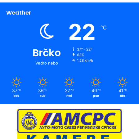
Weather
22
℃
Brčko
37º - 22º
62%
1.28 km/h
Vedro nebo
37
36
37
40
41
℃
℃
℃
℃
℃
pet
sub
ned
pon
uto