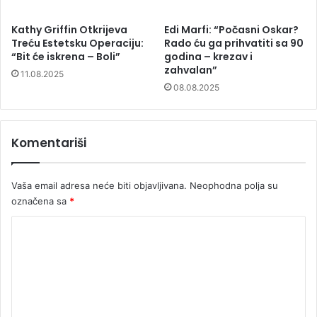
Kathy Griffin Otkrijeva
Edi Marfi: “Počasni Oskar?
Treću Estetsku Operaciju:
Rado ću ga prihvatiti sa 90
“Bit će iskrena – Boli”
godina – krezav i
zahvalan”
11.08.2025
08.08.2025
Komentariši
Vaša email adresa neće biti objavljivana.
Neophodna polja su
označena sa
*
K
o
m
e
n