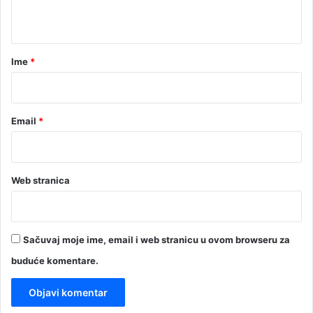
t
a
r
Ime
*
*
Email
*
Web stranica
Sačuvaj moje ime, email i web stranicu u ovom browseru za
buduće komentare.