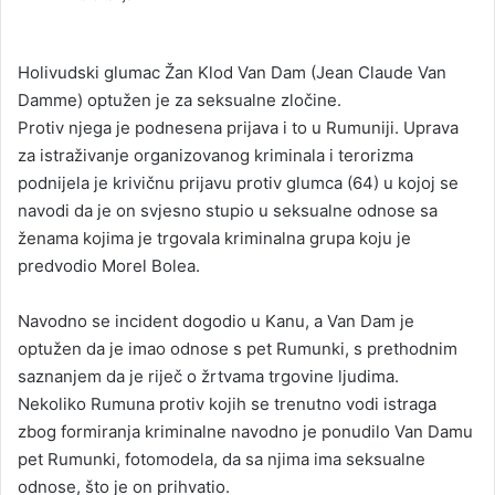
n
d
a
Holivudski glumac Žan Klod Van Dam (Jean Claude Van
n
Damme) optužen je za seksualne zločine.
e
Protiv njega je podnesena prijava i to u Rumuniji. Uprava
m
za istraživanje organizovanog kriminala i terorizma
a
podnijela je krivičnu prijavu protiv glumca (64) u kojoj se
i
navodi da je on svjesno stupio u seksualne odnose sa
l
ženama kojima je trgovala kriminalna grupa koju je
predvodio Morel Bolea.
Navodno se incident dogodio u Kanu, a Van Dam je
optužen da je imao odnose s pet Rumunki, s prethodnim
saznanjem da je riječ o žrtvama trgovine ljudima.
Nekoliko Rumuna protiv kojih se trenutno vodi istraga
zbog formiranja kriminalne navodno je ponudilo Van Damu
pet Rumunki, fotomodela, da sa njima ima seksualne
odnose, što je on prihvatio.