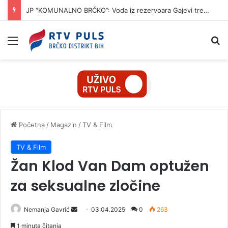
JP “KOMUNALNO BRČKO”: Voda iz rezervoara Gajevi trenutno nije za piće
Izbornik
Pr
Početna
/
Magazin
/
TV & Film
TV & Film
Žan Klod Van Dam optužen
za seksualne zločine
Nemanja Gavrić
S
03.04.2025
0
263
e
1 minuta čitanja