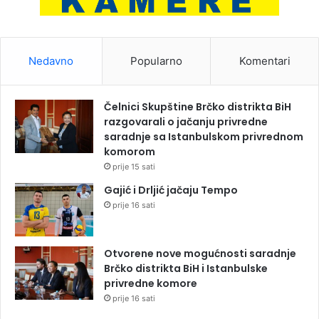
Nedavno
Popularno
Komentari
Čelnici Skupštine Brčko distrikta BiH
razgovarali o jačanju privredne
saradnje sa Istanbulskom privrednom
komorom
prije 15 sati
Gajić i Drljić jačaju Tempo
prije 16 sati
Otvorene nove mogućnosti saradnje
Brčko distrikta BiH i Istanbulske
privredne komore
prije 16 sati