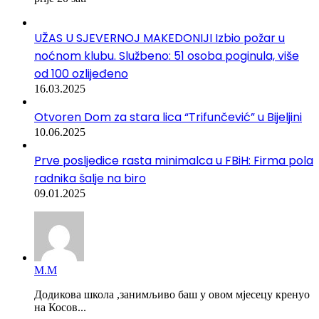
UŽAS U SJEVERNOJ MAKEDONIJI Izbio požar u
noćnom klubu. Službeno: 51 osoba poginula, više
od 100 ozlijeđeno
16.03.2025
Otvoren Dom za stara lica “Trifunčević” u Bijeljini
10.06.2025
Prve posljedice rasta minimalca u FBiH: Firma pola
radnika šalje na biro
09.01.2025
М.М
Додикова школа ,занимљиво баш у овом мјесецу кренуо
на Косов...