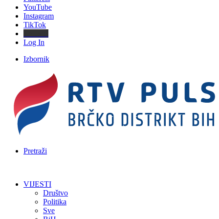
YouTube
Instagram
TikTok
Threads
Log In
Izbornik
Pretraži
VIJESTI
Društvo
Politika
Sve