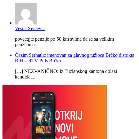
Vesna Sivcevic
povecqjte penzije po 50 km svima da se sa velikim
penzijama...
Ćazim Serhatlić imenovan za glavnog tužioca Brčko distrikta
BiH – RTV Puls Brčko
[…] NEZVANIČNO: Iz Tuzlanskog kantona dolazi
kandidat...