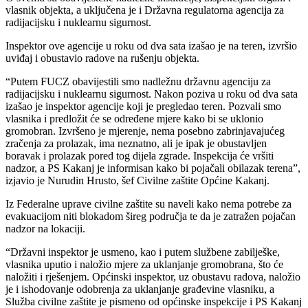
vlasnik objekta, a uključena je i Državna regulatorna agencija za
radijacijsku i nuklearnu sigurnost.
Inspektor ove agencije u roku od dva sata izašao je na teren, izvršio
uviđaj i obustavio radove na rušenju objekta.
“Putem FUCZ obavijestili smo nadležnu državnu agenciju za
radijacijsku i nuklearnu sigurnost. Nakon poziva u roku od dva sata
izašao je inspektor agencije koji je pregledao teren. Pozvali smo
vlasnika i predložit će se određene mjere kako bi se uklonio
gromobran. Izvršeno je mjerenje, nema posebno zabrinjavajućeg
zračenja za prolazak, ima neznatno, ali je ipak je obustavljen
boravak i prolazak pored tog dijela zgrade. Inspekcija će vršiti
nadzor, a PS Kakanj je informisan kako bi pojačali obilazak terena”,
izjavio je Nurudin Hrusto, šef Civilne zaštite Općine Kakanj.
Iz Federalne uprave civilne zaštite su naveli kako nema potrebe za
evakuacijom niti blokadom šireg područja te da je zatražen pojačan
nadzor na lokaciji.
“Državni inspektor je usmeno, kao i putem službene zabilješke,
vlasnika uputio i naložio mjere za uklanjanje gromobrana, što će
naložiti i rješenjem. Općinski inspektor, uz obustavu radova, naložio
je i ishodovanje odobrenja za uklanjanje građevine vlasniku, a
Služba civilne zaštite je pismeno od općinske inspekcije i PS Kakanj