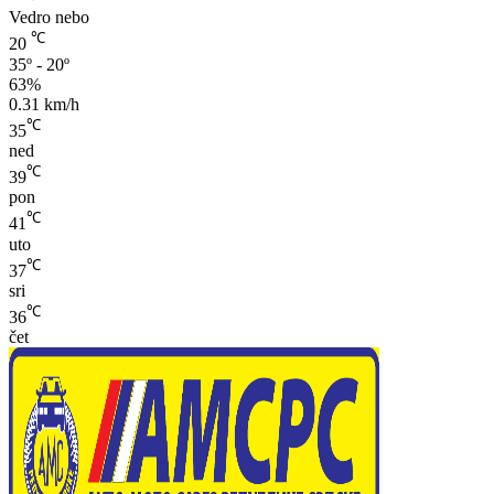
Vedro nebo
℃
20
35º - 20º
63%
0.31 km/h
℃
35
ned
℃
39
pon
℃
41
uto
℃
37
sri
℃
36
čet