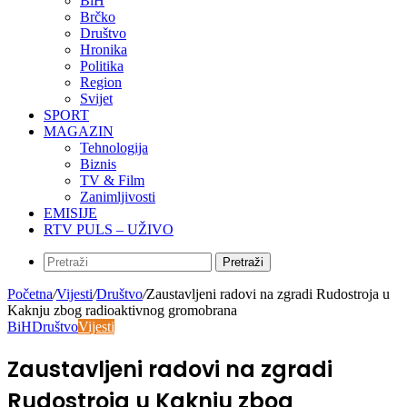
BiH
Brčko
Društvo
Hronika
Politika
Region
Svijet
SPORT
MAGAZIN
Tehnologija
Biznis
TV & Film
Zanimljivosti
EMISIJE
RTV PULS – UŽIVO
Pretraži
Početna
/
Vijesti
/
Društvo
/
Zaustavljeni radovi na zgradi Rudostroja u
Kaknju zbog radioaktivnog gromobrana
BiH
Društvo
Vijesti
Zaustavljeni radovi na zgradi
Rudostroja u Kaknju zbog