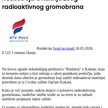
radioaktivnog gromobrana
Redakcija
Send an email
18.05.2026
0
122
1 minuta čitanja
Na krovu zgrade nekadašnjeg preduzeća “Rudstroj” u Kaknju, koja
se trenutno nalazi u fazi rušenja u užem gradskom području, prije
desetak dana oštećen je gromobran koji sadrži radioaktivni materijal,
potvrđeno je iz Civilne zaštite Općine Kakanj.
Kako je već poznato, nakon dojave o prisustvu radioaktivnog
gromobrana, nadležne službe izašle su na teren te su odmah
naložene propisane mjere zaštite.
O svemu su obaviještene nadležne institucije, inspekcijski organi i