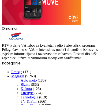
O nama
RTV Puls je Vaš izbor za kvalitetan radio i televizijski program.
Prilagođavamo se Vašim interesima, nudeći dinamično iskustvo s
svježim informacijama i raznovrsnom zabavom. Postani dio naše
zajednice i uživaj u vrhunskim medijskim sadržajima!
Kategorije
Emisije
(131)
Magazin
(5.263)
Auto-moto
(185)
Biznis
(833)
Kultura
(128)
Lifestyle
(724)
Tehnologija
(619)
TV & Film
(366)