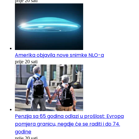
prije 20 sati
Amerika objavila nove snimke NLO-a
prije 20 sati
Penzija sa 65 godina odlazi u prošlost: Evropa
pomjera granicu, negdje će se raditi i do 74.
godine
prije 20 sati