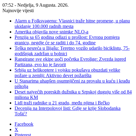
07:52 - Nedjelja, 9 Augusta. 2026.
Najnovije vijesti
Alarm u Folksvagenu: Vlasnici traže hitne promene, u planu
ukidanje 100.000 radnih mesta
Amerika objavila nove snimke NLO-a
Penzija sa 65 godina odlazi u prošlost: Evropa pomjera
granicu, negdje će se raditi i do 74. godine
Teška nesreća u Ilijašu: Teretno vozilo udarilo biciklistu, 75-
godišnjak zadržan u bolnici
Rangirane sve ekipe uoči početka Evrolige: Zvezda ispred
Partizana, evo ko je favorit
Srbija uz helikoptere i vojsku pokušava obuzdati velike
požare u zemlji: Aktivno devet požarišta
U Stanarima uhapšen osumnjičeni za provalu u kuću i krađu
pištolja
Deset najvećih poreskih dužnika u Srpskoj duguju više od 84
miliona KM
Lidl traži radnike u 21 gradu, među njima i Brčko
Decenija na Interpolovoj listi: Gdje se krije Slobodanka
Tošić?
Facebook
X
Pinterest