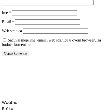
Ime
*
Email
*
Web stranica
Sačuvaj moje ime, email i web stranicu u ovom browseru za
buduće komentare.
00:00
Weather
Brčko