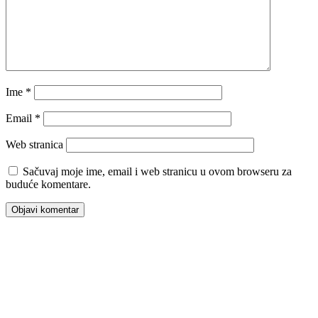
Ime
*
Email
*
Web stranica
Sačuvaj moje ime, email i web stranicu u ovom browseru za
buduće komentare.
00:00