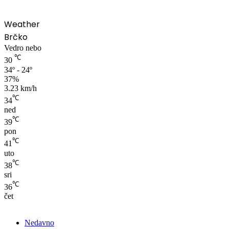
Weather
Brčko
Vedro nebo
℃
30
34º - 24º
37%
3.23 km/h
℃
34
ned
℃
39
pon
℃
41
uto
℃
38
sri
℃
36
čet
Nedavno