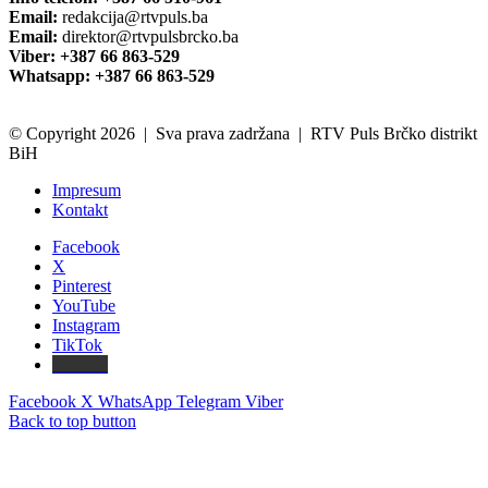
Email:
redakcija@rtvpuls.ba
Email:
direktor@rtvpulsbrcko.ba
Viber: +387 66 863-529
Whatsapp: +387 66 863-529
© Copyright 2026 | Sva prava zadržana | RTV Puls Brčko distrikt
BiH
Impresum
Kontakt
Facebook
X
Pinterest
YouTube
Instagram
TikTok
Threads
Facebook
X
WhatsApp
Telegram
Viber
Back to top button