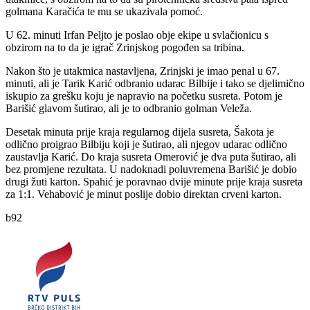
golmana Karačića te mu se ukazivala pomoć.
U 62. minuti Irfan Peljto je poslao obje ekipe u svlačionicu s
obzirom na to da je igrač Zrinjskog pogođen sa tribina.
Nakon što je utakmica nastavljena, Zrinjski je imao penal u 67.
minuti, ali je Tarik Karić odbranio udarac Bilbije i tako se djelimično
iskupio za grešku koju je napravio na početku susreta. Potom je
Barišić glavom šutirao, ali je to odbranio golman Veleža.
Desetak minuta prije kraja regularnog dijela susreta, Šakota je
odlično proigrao Bilbiju koji je šutirao, ali njegov udarac odlično
zaustavlja Karić. Do kraja susreta Omerović je dva puta šutirao, ali
bez promjene rezultata. U nadoknadi poluvremena Barišić je dobio
drugi žuti karton. Spahić je poravnao dvije minute prije kraja susreta
za 1:1. Vehabović je minut poslije dobio direktan crveni karton.
b92