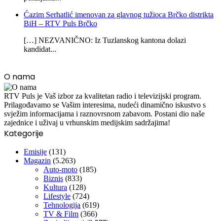
Ćazim Serhatlić imenovan za glavnog tužioca Brčko distrikta
BiH – RTV Puls Brčko
[…] NEZVANIČNO: Iz Tuzlanskog kantona dolazi
kandidat...
O nama
RTV Puls je Vaš izbor za kvalitetan radio i televizijski program.
Prilagođavamo se Vašim interesima, nudeći dinamično iskustvo s
svježim informacijama i raznovrsnom zabavom. Postani dio naše
zajednice i uživaj u vrhunskim medijskim sadržajima!
Kategorije
Emisije
(131)
Magazin
(5.263)
Auto-moto
(185)
Biznis
(833)
Kultura
(128)
Lifestyle
(724)
Tehnologija
(619)
TV & Film
(366)