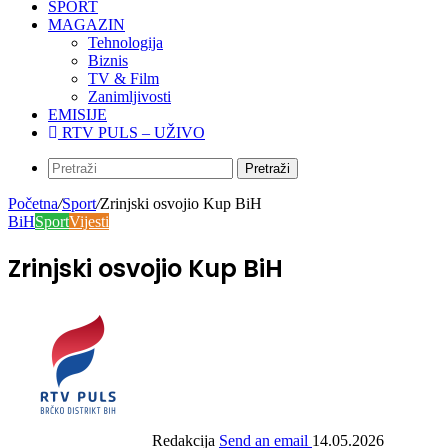
SPORT
MAGAZIN
Tehnologija
Biznis
TV & Film
Zanimljivosti
EMISIJE
RTV PULS – UŽIVO
Pretraži
Početna
/
Sport
/
Zrinjski osvojio Kup BiH
BiH
Sport
Vijesti
Zrinjski osvojio Kup BiH
Redakcija
Send an email
14.05.2026