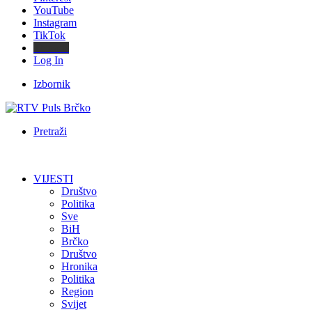
YouTube
Instagram
TikTok
Threads
Log In
Izbornik
Pretraži
VIJESTI
Društvo
Politika
Sve
BiH
Brčko
Društvo
Hronika
Politika
Region
Svijet