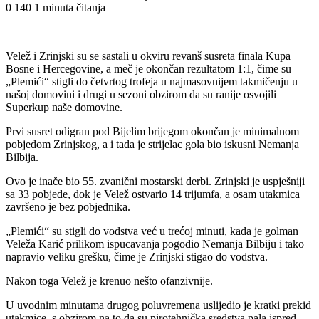
0
140
1 minuta čitanja
Velež i Zrinjski su se sastali u okviru revanš susreta finala Kupa
Bosne i Hercegovine, a meč je okončan rezultatom 1:1, čime su
„Plemići“ stigli do četvrtog trofeja u najmasovnijem takmičenju u
našoj domovini i drugi u sezoni obzirom da su ranije osvojili
Superkup naše domovine.
Prvi susret odigran pod Bijelim brijegom okončan je minimalnom
pobjedom Zrinjskog, a i tada je strijelac gola bio iskusni Nemanja
Bilbija.
Ovo je inače bio 55. zvanični mostarski derbi. Zrinjski je uspješniji
sa 33 pobjede, dok je Velež ostvario 14 trijumfa, a osam utakmica
završeno je bez pobjednika.
„Plemići“ su stigli do vodstva već u trećoj minuti, kada je golman
Veleža Karić prilikom ispucavanja pogodio Nemanja Bilbiju i tako
napravio veliku grešku, čime je Zrinjski stigao do vodstva.
Nakon toga Velež je krenuo nešto ofanzivnije.
U uvodnim minutama drugog poluvremena uslijedio je kratki prekid
utakmice, s obzirom na to da su pirotehnička sredstva pala ispred