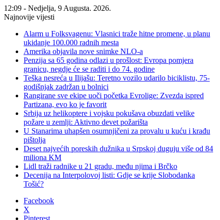
12:09 - Nedjelja, 9 Augusta. 2026.
Najnovije vijesti
Alarm u Folksvagenu: Vlasnici traže hitne promene, u planu
ukidanje 100.000 radnih mesta
Amerika objavila nove snimke NLO-a
Penzija sa 65 godina odlazi u prošlost: Evropa pomjera
granicu, negdje će se raditi i do 74. godine
Teška nesreća u Ilijašu: Teretno vozilo udarilo biciklistu, 75-
godišnjak zadržan u bolnici
Rangirane sve ekipe uoči početka Evrolige: Zvezda ispred
Partizana, evo ko je favorit
Srbija uz helikoptere i vojsku pokušava obuzdati velike
požare u zemlji: Aktivno devet požarišta
U Stanarima uhapšen osumnjičeni za provalu u kuću i krađu
pištolja
Deset najvećih poreskih dužnika u Srpskoj duguju više od 84
miliona KM
Lidl traži radnike u 21 gradu, među njima i Brčko
Decenija na Interpolovoj listi: Gdje se krije Slobodanka
Tošić?
Facebook
X
Pinterest