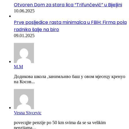
Otvoren Dom za stara lica “Trifunčević” u Bijeljini
10.06.2025
Prve posljedice rasta minimalca u FBiH: Firma pola
radnika šalje na biro
09.01.2025
М.М
Додикова школа ,занимљиво баш у овом мјесецу кренуо
на Косов...
Vesna Sivcevic
povecqjte penzije po 50 km svima da se sa velikim
penzijama...