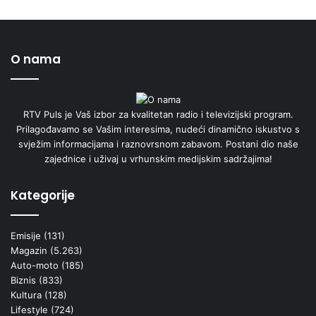
O nama
RTV Puls je Vaš izbor za kvalitetan radio i televizijski program.
Prilagođavamo se Vašim interesima, nudeći dinamično iskustvo s
svježim informacijama i raznovrsnom zabavom. Postani dio naše
zajednice i uživaj u vrhunskim medijskim sadržajima!
Kategorije
Emisije
(131)
Magazin
(5.263)
Auto-moto
(185)
Biznis
(833)
Kultura
(128)
Lifestyle
(724)