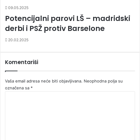
09.05.2025
Potencijalni parovi LŠ – madridski
derbi i PSŽ protiv Barselone
20.02.2025
Komentariši
Vaša email adresa neće biti objavljivana.
Neophodna polja su
označena sa
*
K
o
m
e
n
t
a