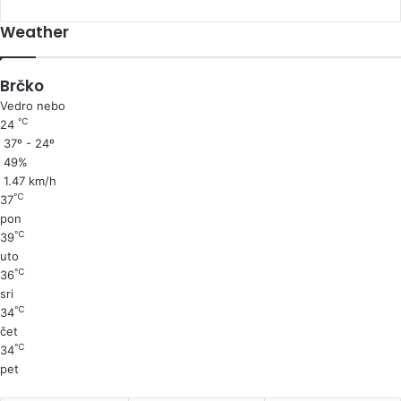
Weather
Brčko
Vedro nebo
℃
24
37º - 24º
49%
1.47 km/h
℃
37
pon
℃
39
uto
℃
36
sri
℃
34
čet
℃
34
pet