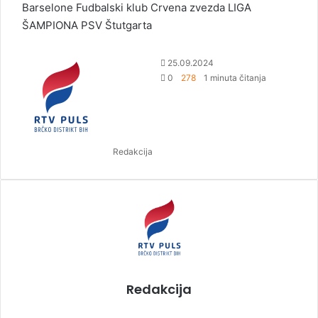
Barselone
Fudbalski klub Crvena zvezda
LIGA
ŠAMPIONA
PSV
Štutgarta
S
25.09.2024
e
0
278
1 minuta čitanja
n
d
a
n
Redakcija
e
m
a
i
l
Redakcija