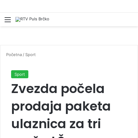
Izbornik
Pr
Početna
/
Sport
Sport
Zvezda počela
prodaja paketa
ulaznica za tri