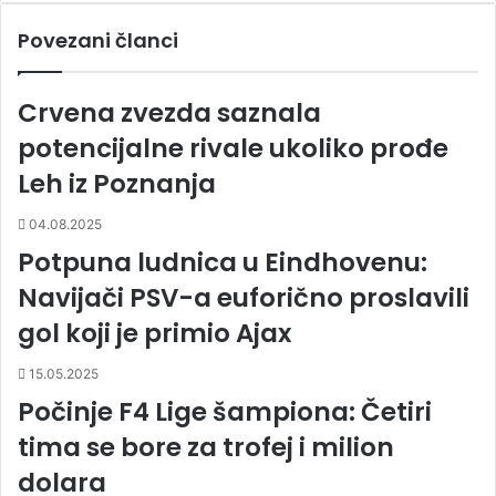
Povezani članci
Crvena zvezda saznala
potencijalne rivale ukoliko prođe
Leh iz Poznanja
04.08.2025
Potpuna ludnica u Eindhovenu:
Navijači PSV-a euforično proslavili
gol koji je primio Ajax
15.05.2025
Počinje F4 Lige šampiona: Četiri
tima se bore za trofej i milion
dolara