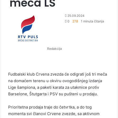
meča LŠ
S
25.09.2024
e
0
278
1 minuta čitanja
n
d
a
n
Redakcija
e
m
a
i
l
Fudbalski klub Crvena zvezda će odigrati još tri meča
na domaćem terenu u okviru ovogodišnjeg izdanja
Lige šampiona, a paketi karata za utakmice protiv
Barselone, Štutgarta i PSV su pušteni u prodaju.
Prioritetna prodaja traje do četvrtka, a do tog
momenta svi članovi Crvene zvezde, sa aktivnom