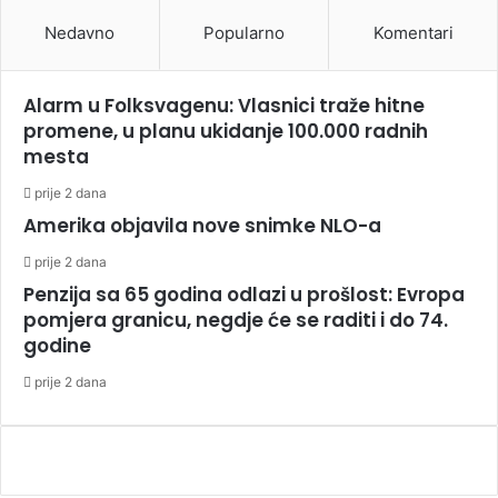
Nedavno
Popularno
Komentari
Alarm u Folksvagenu: Vlasnici traže hitne
promene, u planu ukidanje 100.000 radnih
mesta
prije 2 dana
Amerika objavila nove snimke NLO-a
prije 2 dana
Penzija sa 65 godina odlazi u prošlost: Evropa
pomjera granicu, negdje će se raditi i do 74.
godine
prije 2 dana