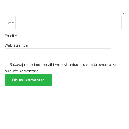
r
*
Ime
*
Email
*
Web stranica
Sačuvaj moje ime, email i web stranicu u ovom browseru za
buduće komentare.
00:00