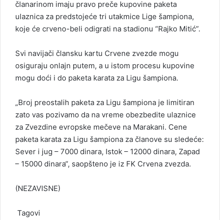
članarinom imaju pravo preče kupovine paketa
ulaznica za predstojeće tri utakmice Lige šampiona,
koje će crveno-beli odigrati na stadionu “Rajko Mitić”.
Svi navijači člansku kartu Crvene zvezde mogu
osiguraju onlajn putem, a u istom procesu kupovine
mogu doći i do paketa karata za Ligu šampiona.
„Broj preostalih paketa za Ligu šampiona je limitiran
zato vas pozivamo da na vreme obezbedite ulaznice
za Zvezdine evropske mečeve na Marakani. Cene
paketa karata za Ligu šampiona za članove su sledeće:
Sever i jug – 7000 dinara, Istok – 12000 dinara, Zapad
– 15000 dinara“, saopšteno je iz FK Crvena zvezda.
(NEZAVISNE)
Tagovi