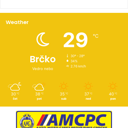
Weather
29
℃
Brčko
30º - 28º
34%
2.76 km/h
Vedro nebo
30
38
35
37
40
℃
℃
℃
℃
℃
čet
pet
sub
ned
pon