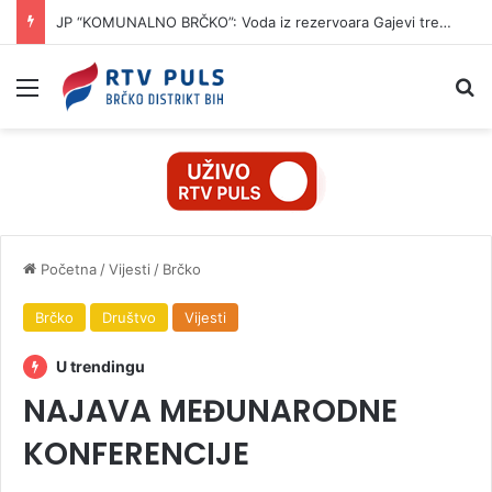
JP “KOMUNALNO BRČKO”: Voda iz rezervoara Gajevi trenutno nije za piće
Izbornik
Pr
Početna
/
Vijesti
/
Brčko
Brčko
Društvo
Vijesti
U trendingu
NAJAVA MEĐUNARODNE
KONFERENCIJE