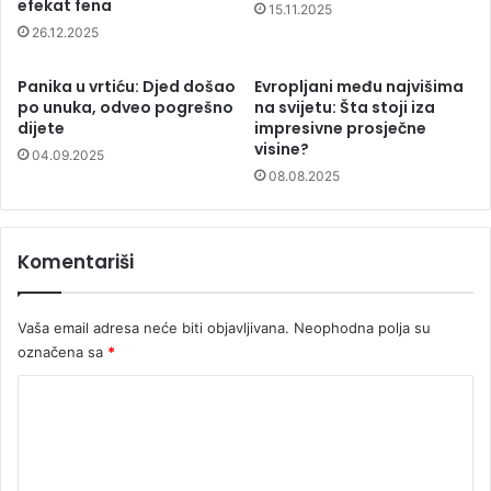
efekat fena
15.11.2025
26.12.2025
Panika u vrtiću: Djed došao
Evropljani među najvišima
po unuka, odveo pogrešno
na svijetu: Šta stoji iza
dijete
impresivne prosječne
visine?
04.09.2025
08.08.2025
Komentariši
Vaša email adresa neće biti objavljivana.
Neophodna polja su
označena sa
*
K
o
m
e