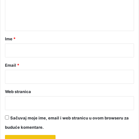
n
t
a
r
Ime
*
*
Email
*
Web stranica
Sačuvaj moje ime, email i web stranicu u ovom browseru za
buduće komentare.