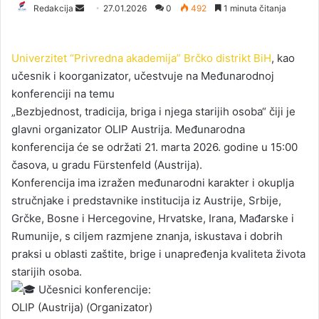
Redakcija
S
27.01.2026
0
492
1 minuta čitanja
e
n
Univerzitet “Privredna akademija” Brčko distrikt BiH
, kao
d
učesnik i koorganizator, učestvuje na Međunarodnoj
a
konferenciji na temu
n
„Bezbjednost, tradicija, briga i njega starijih osoba“ čiji je
e
glavni organizator OLIP Austrija. Međunarodna
m
a
konferencija će se održati 21. marta 2026. godine u 15:00
i
časova, u gradu Fürstenfeld (Austrija).
l
Konferencija ima izražen međunarodni karakter i okuplja
stručnjake i predstavnike institucija iz Austrije, Srbije,
Grčke, Bosne i Hercegovine, Hrvatske, Irana, Mađarske i
Rumunije, s ciljem razmjene znanja, iskustava i dobrih
praksi u oblasti zaštite, brige i unapređenja kvaliteta života
starijih osoba.
Učesnici konferencije:
OLIP (Austrija) (Organizator)