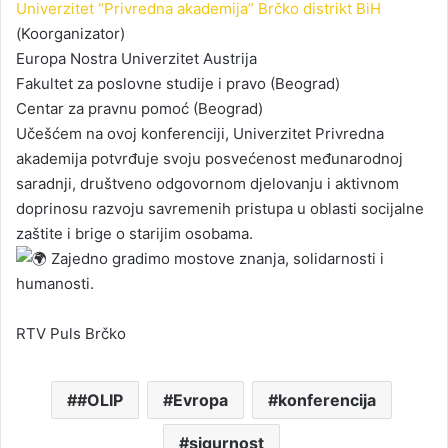
Univerzitet “Privredna akademija” Brčko distrikt BiH
(Koorganizator)
Europa Nostra Univerzitet Austrija
Fakultet za poslovne studije i pravo (Beograd)
Centar za pravnu pomoć (Beograd)
Učešćem na ovoj konferenciji, Univerzitet Privredna
akademija potvrđuje svoju posvećenost međunarodnoj
saradnji, društveno odgovornom djelovanju i aktivnom
doprinosu razvoju savremenih pristupa u oblasti socijalne
zaštite i brige o starijim osobama.
Zajedno gradimo mostove znanja, solidarnosti i
humanosti.
RTV Puls Brčko
#OLIP
Evropa
konferencija
sigurnost