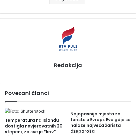
Redakcija
Povezani članci
Najopasnija mjesta za
turiste u Evropi: Evo gdje se
Temperatura na Islandu
nalaze najveća žarišta
dostigla nevjerovatnih 20
džeparoša
stepeni, za sve je “kriv”