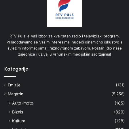
RTV Puls je Vaš izbor za kvalitetan radio i televizijski program.
Prilagođavamo se Vašim interesima, nudeći dinamično iskustvo s
svježim informacijama i raznovrsnom zabavom. Postani dio naše
zajednice i uživaj u vrhunskim medijskim sadržajima!
Kategorije
Emisije
(131)
Magazin
(5.258)
Auto-moto
(185)
Biznis
(829)
Kultura
(128)