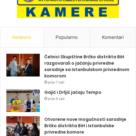
Nedavno
Popularno
Komentari
Čelnici Skupštine Brčko distrikta BiH
razgovarali o jačanju privredne
saradnje sa Istanbulskom privrednom
komorom
prije 7 sati
Gajić i Drljić jačaju Tempo
prije 8 sati
Otvorene nove mogućnosti saradnje
Brčko distrikta BiH i Istanbulske
privredne komore