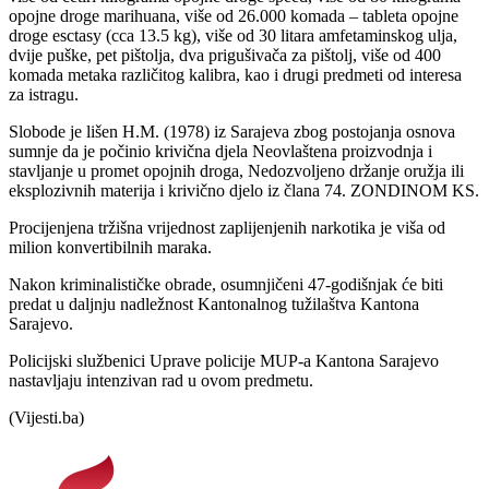
opojne droge marihuana, više od 26.000 komada – tableta opojne
droge esctasy (cca 13.5 kg), više od 30 litara amfetaminskog ulja,
dvije puške, pet pištolja, dva prigušivača za pištolj, više od 400
komada metaka različitog kalibra, kao i drugi predmeti od interesa
za istragu.
Slobode je lišen H.M. (1978) iz Sarajeva zbog postojanja osnova
sumnje da je počinio krivična djela Neovlaštena proizvodnja i
stavljanje u promet opojnih droga, Nedozvoljeno držanje oružja ili
eksplozivnih materija i krivično djelo iz člana 74. ZONDINOM KS.
Procijenjena tržišna vrijednost zaplijenjenih narkotika je viša od
milion konvertibilnih maraka.
Nakon kriminalističke obrade, osumnjičeni 47-godišnjak će biti
predat u daljnju nadležnost Kantonalnog tužilaštva Kantona
Sarajevo.
Policijski službenici Uprave policije MUP-a Kantona Sarajevo
nastavljaju intenzivan rad u ovom predmetu.
(Vijesti.ba)