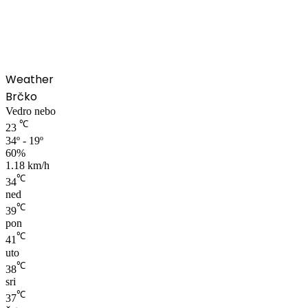
00:00
Weather
Brčko
Vedro nebo
℃
23
34º - 19º
60%
1.18 km/h
℃
34
ned
℃
39
pon
℃
41
uto
℃
38
sri
℃
37