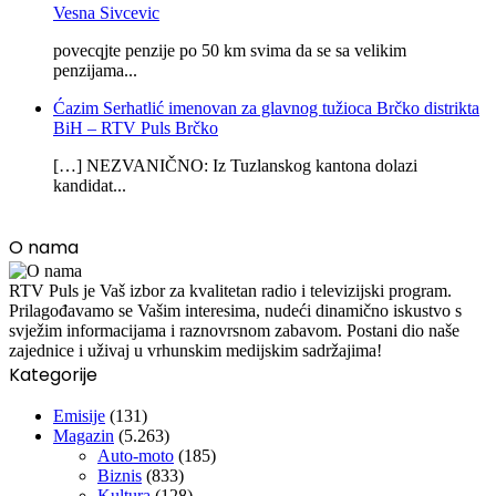
Vesna Sivcevic
povecqjte penzije po 50 km svima da se sa velikim
penzijama...
Ćazim Serhatlić imenovan za glavnog tužioca Brčko distrikta
BiH – RTV Puls Brčko
[…] NEZVANIČNO: Iz Tuzlanskog kantona dolazi
kandidat...
O nama
RTV Puls je Vaš izbor za kvalitetan radio i televizijski program.
Prilagođavamo se Vašim interesima, nudeći dinamično iskustvo s
svježim informacijama i raznovrsnom zabavom. Postani dio naše
zajednice i uživaj u vrhunskim medijskim sadržajima!
Kategorije
Emisije
(131)
Magazin
(5.263)
Auto-moto
(185)
Biznis
(833)
Kultura
(128)