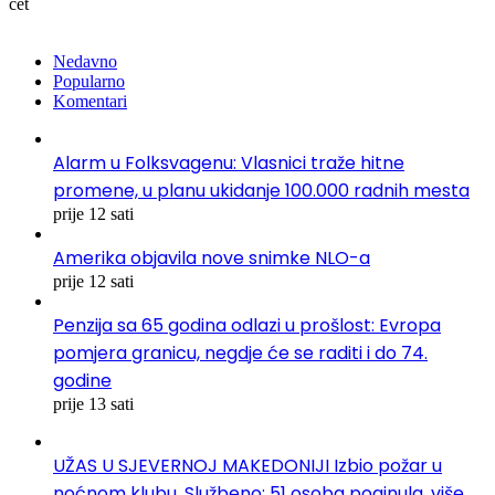
čet
Nedavno
Popularno
Komentari
Alarm u Folksvagenu: Vlasnici traže hitne
promene, u planu ukidanje 100.000 radnih mesta
prije 12 sati
Amerika objavila nove snimke NLO-a
prije 12 sati
Penzija sa 65 godina odlazi u prošlost: Evropa
pomjera granicu, negdje će se raditi i do 74.
godine
prije 13 sati
UŽAS U SJEVERNOJ MAKEDONIJI Izbio požar u
noćnom klubu. Službeno: 51 osoba poginula, više