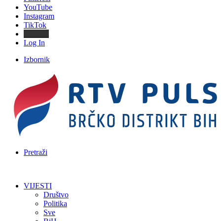
YouTube
Instagram
TikTok
Threads
Log In
Izbornik
Pretraži
VIJESTI
Društvo
Politika
Sve