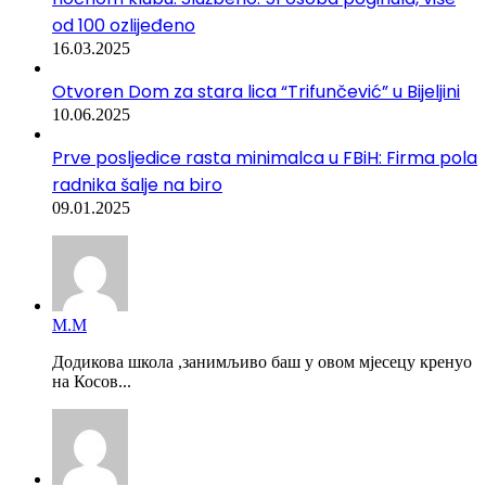
od 100 ozlijeđeno
16.03.2025
Otvoren Dom za stara lica “Trifunčević” u Bijeljini
10.06.2025
Prve posljedice rasta minimalca u FBiH: Firma pola
radnika šalje na biro
09.01.2025
М.М
Додикова школа ,занимљиво баш у овом мјесецу кренуо
на Косов...