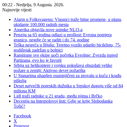
00:22 - Nedjelja, 9 Augusta. 2026.
Najnovije vijesti
Alarm u Folksvagenu: Vlasnici traže hitne promene, u planu
ukidanje 100.000 radnih mesta
Amerika objavila nove snimke NLO-a
Penzija sa 65 godina odlazi u prošlost: Evropa pomjera
granicu, negdje će se raditi i do 74. godine
Teška nesreća u Ilijašu: Teretno vozilo udarilo biciklistu, 75-
godišnjak zadržan u bolnici
Rangirane sve ekipe uoči početka Evrolige: Zvezda ispred
Partizana, evo ko je favorit
Srbija uz helikoptere i vojsku pokušava obuzdati velike
požare u zemlji: Aktivno devet požarišta
U Stanarima uhapšen osumnjičeni za provalu u kuću i krađu
pištolja
Deset najvećih poreskih dužnika u Srpskoj duguju više od 84
miliona KM
Lidl traži radnike u 21 gradu, među njima i Brčko
Decenija na Interpolovoj listi: Gdje se krije Slobodanka
Tošić?
Facebook
X
Pinterest