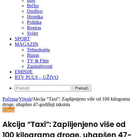
BiH
Brčko
Društvo
Hronika
Politika
Region
Svijet
SPORT
MAGAZIN
Tehnologija
Biznis
TV & Film
Zanimljivosti
EMISIJE
RTV PULS – UŽIVO
Pretraži
Početna
/
Vijesti
/
Akcija “Taxi”: Zaplijenjeno više od 100 kilograma
droge, uhapšen 47-godišnji taksista
Vijesti
Akcija “Taxi”: Zaplijenjeno više od
100 kilograma droge, uhapšen 47-